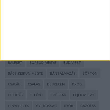
Mit tudnak a keleti e-bike-ok?
HIRDETÉS
CÍMKÉK
BALESET
BORSOD MEGYE
BUDAPEST
BÁCS-KISKUN MEGYE
BÁNTALMAZÁS
BÖRTÖN
CSALÁD
CSALÁS
DEBRECEN
DROG
ELFOGÁS
ELTŰNT
ERŐSZAK
FEJÉR MEGYE
FENYEGETÉS
GYILKOSSÁG
GYŐR
GÁZOLÁS