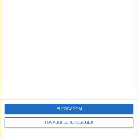
a beteg ellátatlanul hagyásával.
A Kékvillogó
legfrissebb híreit ide kattintva éred el! A
Facebookon már 342 ezernél is többen követnek
minket.
Kiemelt kép:
MEGOSZTÁS:
ELFOGADOM
TOVÁBBI LEHETŐSÉGEK