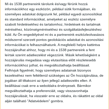
Mi és 1538 partnereink tárolunk és/vagy férünk hozzá
információkhoz egy eszközön, például sütik formájában, és
személyes adatokat dolgozunk fel, például egyedi azonosítókat
és standard információkat, amelyeket az eszköz személyre
Sürgősségi osztályra ment a panaszaival
szabott hirdetésekhez és tartalomhoz, hirdetések és tartalmak
méréséhez, közönségmérésekhez és szolgáltatásfejlesztéshez
A beteg 2021 szeptemberében erős hasi
küld.
Az Ön engedélyével mi és a partnereink eszközleolvasásos
fájdalom, hányás és folyamatos csuklás miatt
módszerrel szerzett pontos geolokációs adatokat és azonosítási
információkat is felhasználhatunk. A megfelelő helyre kattintva
kereste fel a miskolci kórházi sürgősségi
hozzájárulhat ahhoz, hogy mi és a 1538 partnereink a fent
osztályát. A betegfelvevő pultban dolgozó
leírtak szerint adatkezelést végezzünk. Másik lehetőségként a
hozzájárulás megadása vagy elutasítása előtt részletesebb
adminisztrátor háziorvoshoz vagy ügyeletes
információkhoz juthat, és megváltoztathatja beállításait.
orvoshoz küldte a férfit, ezt a betegfelvételi
Felhívjuk figyelmét, hogy személyes adatainak bizonyos
kezeléséhez nem feltétlenül szükséges az Ön hozzájárulása, de
feladatokkal megbízott mentőtiszt is tudomásul
jogában áll tiltakozni az ilyen jellegű adatkezelés ellen. A
vette, és a betegnek azt javasolta, hogy a
beállításai csak erre a weboldalra érvényesek. Bármikor
tüneteire hányáscsillapítót és B6-vitamint
megváltoztathatja a preferenciáit, vagy visszavonhatja
hozzájárulását, ha visszatér erre az oldalra, és rákattint az oldal
szedjen.
A Kékvillogó legfrissebb híreit ide
alján található "Adatvédelem" gombra.
kattintva éred el! A Facebookon már 342 ezernél