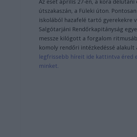
Az eset április 27-én, a kora délután
útszakaszán, a Füleki úton. Pontosa
iskolából hazafelé tartó gyerekekre 
Salgótarjáni Rendőrkapitányság egye
messze kilógott a forgalom ritmusábó
komoly rendőri intézkedéssé alakult 
legfrissebb híreit ide kattintva ére
minket.