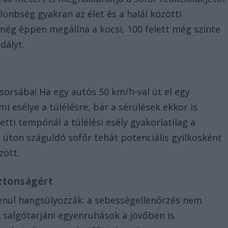
lönbség gyakran az élet és a halál közötti
l még éppen megállna a kocsi, 100 felett még szinte
dályt.
orsába! Ha egy autós 50 km/h-val üt el egy
 esélye a túlélésre, bár a sérülések ekkor is
tti tempónál a túlélési esély gyakorlatilag a
ki úton száguldó sofőr tehát potenciális gyilkosként
zött.
iztonságért
enül hangsúlyozzák: a sebességellenőrzés nem
 salgótarjáni egyenruhások a jövőben is