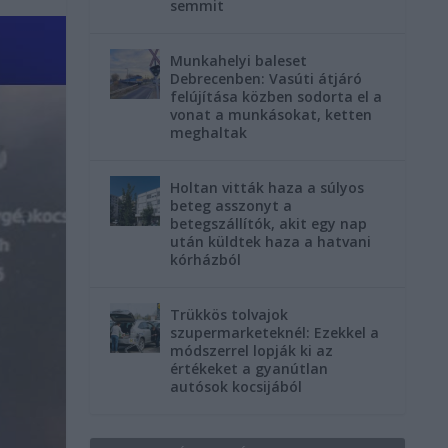
semmit
Munkahelyi baleset
Debrecenben: Vasúti átjáró
felújítása közben sodorta el a
vonat a munkásokat, ketten
meghaltak
Holtan vitták haza a súlyos
beteg asszonyt a
betegszállítók, akit egy nap
után küldtek haza a hatvani
kórházból
Trükkös tolvajok
szupermarketeknél: Ezekkel a
módszerrel lopják ki az
értékeket a gyanútlan
autósok kocsijából