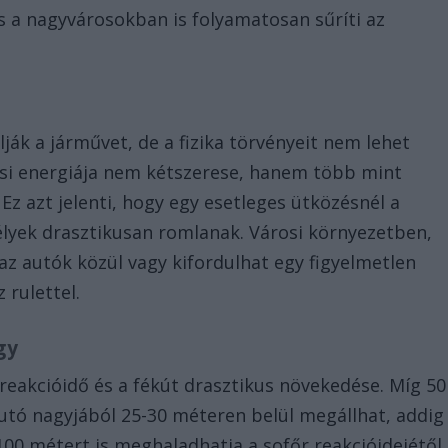
 a nagyvárosokban is folyamatosan sűríti az
ják a járművet, de a fizika törvényeit nem lehet
gási energiája nem kétszerese, hanem több mint
z azt jelenti, hogy egy esetleges ütközésnél a
élyek drasztikusan romlanak. Városi környezetben,
z autók közül vagy kifordulhat egy figyelmetlen
 rulettel.
gy
reakcióidő és a fékút drasztikus növekedése. Míg 50
autó nagyjából 25-30 méteren belül megállhat, addig
100 métert is meghaladhatja a sofőr reakcióidejétől