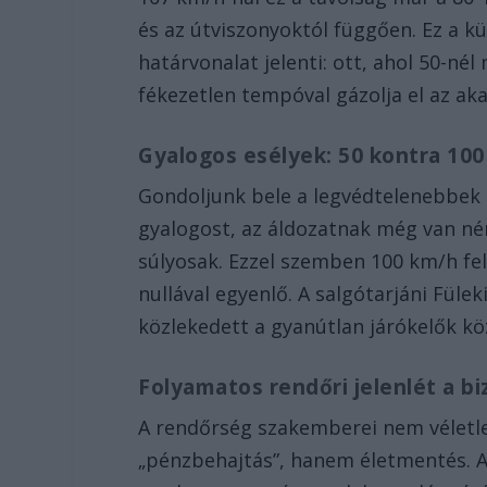
és az útviszonyoktól függően. Ez a kü
határvonalat jelenti: ott, ahol 50-né
fékezetlen tempóval gázolja el az aka
Gyalogos esélyek: 50 kontra 100
Gondoljunk bele a legvédtelenebbek s
gyalogost, az áldozatnak még van némi
súlyosak. Ezzel szemben 100 km/h fele
nullával egyenlő. A salgótarjáni Füle
közlekedett a gyanútlan járókelők kö
Folyamatos rendőri jelenlét a b
A rendőrség szakemberei nem véletl
„pénzbehajtás”, hanem életmentés. A