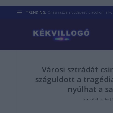
TRENDING:
Óriási razzia a budapesti piacokon, a kofá
Városi sztrádát csi
száguldott a tragédi
nyúlhat a sa
Írta:
Kékvillogo.hu
|