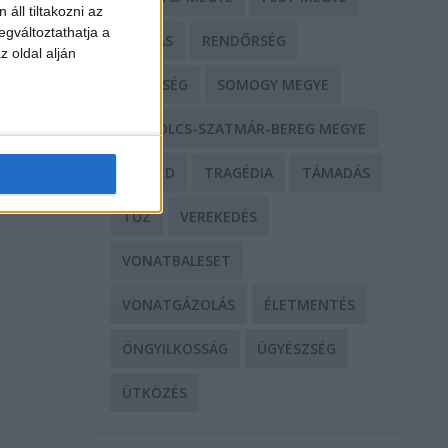
áll tiltakozni az
egváltoztathatja a
RABLÁS
RENDŐRSÉG
z oldal alján
SEGÍTSÉG
SOMOGY MEGYE
SZABOLCS-SZATMÁR-BEREG MEGYE
SZEGED
TRAGÉDIA
TÁMADÁS
TŰZ
VEREKEDÉS
VONATBALESET
VONATGÁZOLÁS
ÉLETMENTÉS
ÖNGYILKOSSÁG
ÜGYÉSZSÉG
ÜTKÖZÉS
k
y