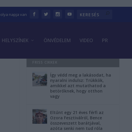
bolya napja van
HELYSZÍNEK
ÖNVÉDELEM
VIDEO
PR
FRISS CIKKEK
Így védd meg a lakásodat, ha
nyaralni indulsz: Trükkök,
amikkel azt mutathatod a
betörőknek, hogy otthon
vagy
Eltűnt egy 21 éves férfi az
Ozora Fesztiválról, Bence
összeveszett barátjával,
azóta senki nem tud róla