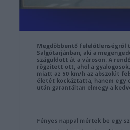
Megdöbbentő felelőtlenségről t
Salgótarjánban, aki a megenged
száguldott át a városon. A ren
rögzített ott, ahol a gyalogosok
miatt az 50 km/h az abszolút fe
életét kockáztatta, hanem egy o
után garantáltan elmegy a kedve
Fényes nappal mértek be egy s