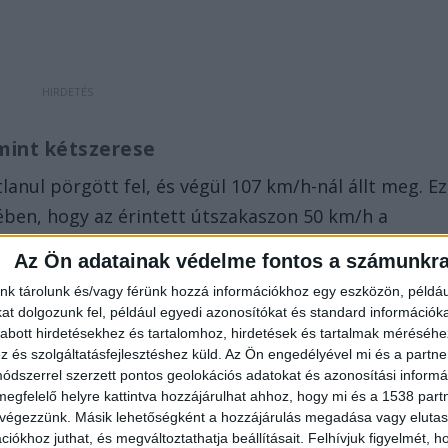
mint kétszerese
anul pörgött fel, és végül 107 km/h-nál állt meg. Ez
ében, hogy az érintett útszakaszon 50 km/h a
 autós tehát több mint a duplájával repesztett a
Az Ön adatainak védelme fontos a számunkr
mpót diktálva a szűkebb városi környezetben. Ez a
nk tárolunk és/vagy férünk hozzá információkhoz egy eszközön, példáu
életlenül nehezebb lett a lábam” kategória, hanem a
t dolgozunk fel, például egyedi azonosítókat és standard információk
a és szándékos semmibevétele.
abott hirdetésekhez és tartalomhoz, hirdetések és tartalmak méréséhe
és szolgáltatásfejlesztéshez küld.
Az Ön engedélyével mi és a partne
dszerrel szerzett pontos geolokációs adatokat és azonosítási informác
megfelelő helyre kattintva hozzájárulhat ahhoz, hogy mi és a 1538 partne
 végezzünk. Másik lehetőségként a hozzájárulás megadása vagy elutasí
iókhoz juthat, és megváltoztathatja beállításait.
Felhívjuk figyelmét, 