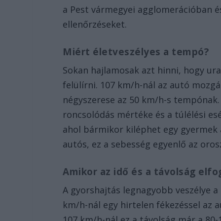
a Pest vármegyei agglomerációban és
ellenőrzéseket.
Miért életveszélyes a tempó?
Sokan hajlamosak azt hinni, hogy ural
felülírni. 107 km/h-nál az autó moz
négyszerese az 50 km/h-s tempónak. E
roncsolódás mértéke és a túlélési es
ahol bármikor kiléphet egy gyermek a
autós, ez a sebesség egyenlő az orosz
Amikor az idő és a távolság elfo
A gyorshajtás legnagyobb veszélye a 
km/h-nál egy hirtelen fékezéssel az 
107 km/h-nál ez a távolság már a 80-