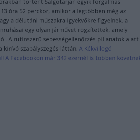
i órákban történt Salgótarján egyik forgalmas
n 13 óra 52 perckor, amikor a legtöbben még az
vagy a délutáni műszakra igyekvőkre figyelnek, a
nruhásai egy olyan járművet rögzítettek, amely
l. A rutinszerű sebességellenőrzés pillanatok alatt
a kirívó szabályszegés láttán.
A Kékvillogó
d el! A Facebookon már 342 ezernél is többen követne