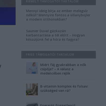
KIEMELT TÁMOGATÓI TARTALOM
Mennyi ideig bírja az ember melegvíz
nélkül? Mennyire fontos a villanybojler
a modern otthonokban?
Saunier Duval gázkazán
karbantartása a tél előtt – Hogyan
készüljünk fel a hóra és fagyra?
FRISS TÁMOGATÓI TARTALOM
Miért fáj gyakrabban a nők
y
csípője? – A válasz a
medencében rejlik
B-vitamin komplex és folsav:
szükséged van rá?
Energiát függetlenül: