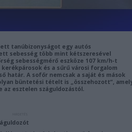
ett tanúbizonyságot egy autós
ett sebesség több mint kétszeresével
dőrség sebességmérő eszköze 107 km/h-t
, kerékpárosok és a sűrű városi forgalom
lső határ. A sofőr nemcsak a saját és mások
lyan büntetési tételt is „összehozott”, amel
 az esztelen száguldozástól.
záguldozót