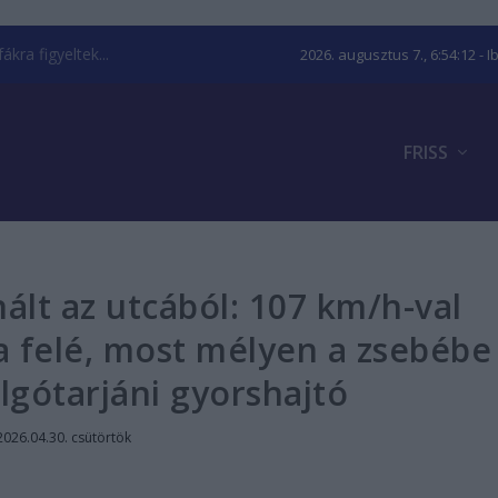
kra figyeltek...
2026. augusztus 7., 6:54:13
- I
FRISS
nált az utcából: 107 km/h-val
a felé, most mélyen a zsebébe
lgótarjáni gyorshajtó
2026.04.30. csütörtök