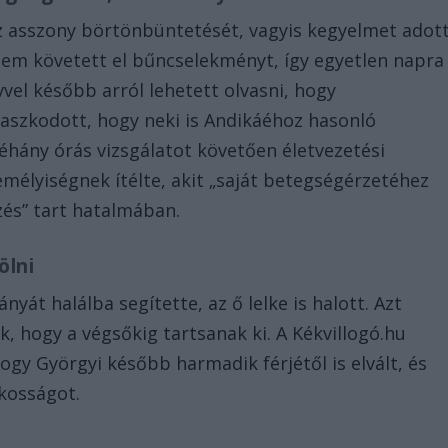
z asszony börtönbüntetését, vagyis kegyelmet adott
nem követett el bűncselekményt, így egyetlen napra
vel később arról lehetett olvasni, hogy
aszkodott, hogy neki is Andikáéhoz hasonló
éhány órás vizsgálatot követően életvezetési
mélyiségnek ítélte, akit „saját betegségérzetéhez
és” tart hatalmában.
ölni
yát halálba segítette, az ő lelke is halott. Azt
, hogy a végsőkig tartsanak ki. A Kékvillogó.hu
ogy Györgyi később harmadik férjétől is elvált, és
kosságot.