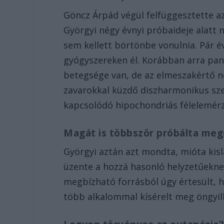
Göncz Árpád végül felfüggesztette a
Györgyi négy évnyi próbaideje alatt 
sem kellett börtönbe vonulnia. Pár év
gyógyszereken él. Korábban arra pan
betegsége van, de az elmeszakértő n
zavarokkal küzdő diszharmonikus sze
kapcsolódó hipochondriás félelemérz
Magát is többször próbálta meg
Györgyi aztán azt mondta, mióta kislán
üzente a hozzá hasonló helyzetűeknek
megbízható forrásból úgy értesült, h
több alkalommal kísérelt meg öngyil