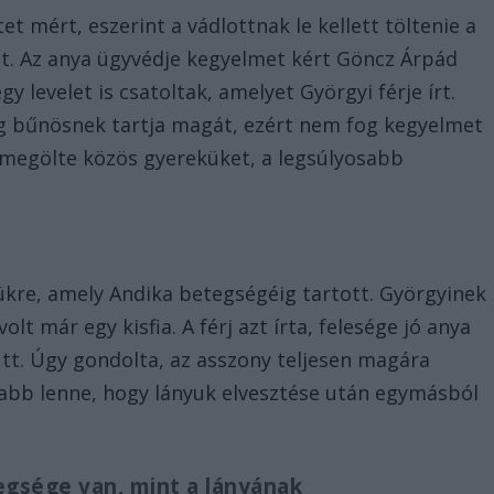
tet mért, eszerint a vádlottnak le kellett töltenie a
st. Az anya ügyvédje kegyelmet kért Göncz Árpád
y levelet is csatoltak, amelyet Györgyi férje írt.
lag bűnösnek tartja magát, ezért nem fog kegyelmet
 megölte közös gyereküket, a legsúlyosabb
tükre, amely Andika betegségéig tartott. Györgyinek
t már egy kisfia. A férj azt írta, felesége jó anya
tt. Úgy gondolta, az asszony teljesen magára
abb lenne, hogy lányuk elvesztése után egymásból
egsége van, mint a lányának