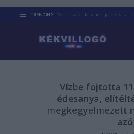
TRENDING:
Óriási razzia a budapesti piacokon, a kofá
Vízbe fojtotta 1
édesanya, elítélt
megkegyelmezett ne
azó
Írta:
KÉKVILLOGÓ
|