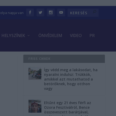
bolya napja van
HELYSZÍNEK
ÖNVÉDELEM
VIDEO
PR
FRISS CIKKEK
Így védd meg a lakásodat, ha
nyaralni indulsz: Trükkök,
amikkel azt mutathatod a
betörőknek, hogy otthon
vagy
Eltűnt egy 21 éves férfi az
Ozora Fesztiválról, Bence
összeveszett barátjával,