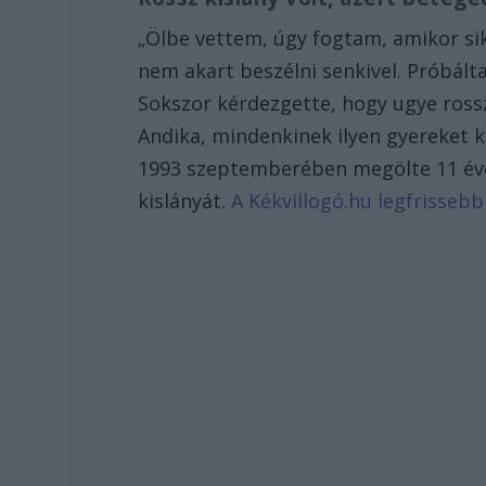
„Ölbe vettem, úgy fogtam, amikor sik
nem akart beszélni senkivel. Próbált
Sokszor kérdezgette, hogy ugye rossz
Andika, mindenkinek ilyen gyereket kí
1993 szeptemberében megölte 11 év
kislányát.
A Kékvillogó.hu legfrissebb 