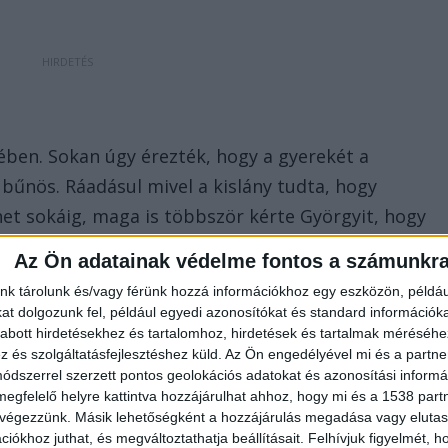
jében. Sokan úgy érezték, hogy a gyerekét a
űnös. Ráadásul mivel a kislány tudta, hogy
t sokáig, maga is többször kérte Györgyit, hogy
ék, miután a kór már a belső szerveit támadta.
Az Ön adatainak védelme fontos a számunkr
sőbb egyébként is bekövetkezett volna.
nk tárolunk és/vagy férünk hozzá információkhoz egy eszközön, példáu
t dolgozunk fel, például egyedi azonosítókat és standard információk
abott hirdetésekhez és tartalomhoz, hirdetések és tartalmak méréséhe
és szolgáltatásfejlesztéshez küld.
Az Ön engedélyével mi és a partne
dszerrel szerzett pontos geolokációs adatokat és azonosítási informác
megfelelő helyre kattintva hozzájárulhat ahhoz, hogy mi és a 1538 partne
 végezzünk. Másik lehetőségként a hozzájárulás megadása vagy elutasí
talált indokkal, hogy külföldön tervezik kezeltetni,
iókhoz juthat, és megváltoztathatja beállításait.
Felhívjuk figyelmét, 