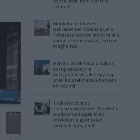
azóta senki nem tud róla
semmit
Munkahelyi baleset
Debrecenben: Vasúti átjáró
felújítása közben sodorta el a
vonat a munkásokat, ketten
meghaltak
Holtan vitták haza a súlyos
beteg asszonyt a
betegszállítók, akit egy nap
után küldtek haza a hatvani
kórházból
Trükkös tolvajok
szupermarketeknél: Ezekkel a
módszerrel lopják ki az
értékeket a gyanútlan
autósok kocsijából