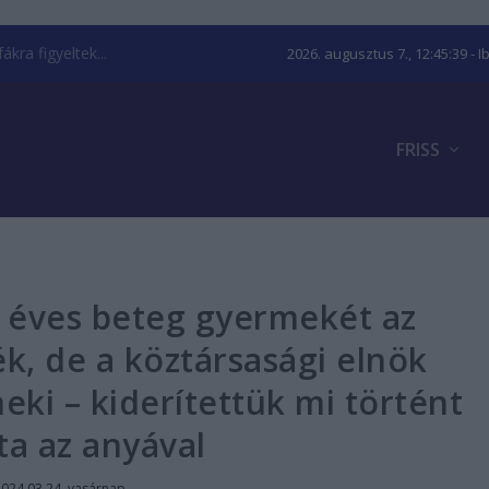
kra figyeltek...
2026. augusztus 7., 12:45:40
- I
FRISS
1 éves beteg gyermekét az
ék, de a köztársasági elnök
ki – kiderítettük mi történt
ta az anyával
2024.03.24. vasárnap