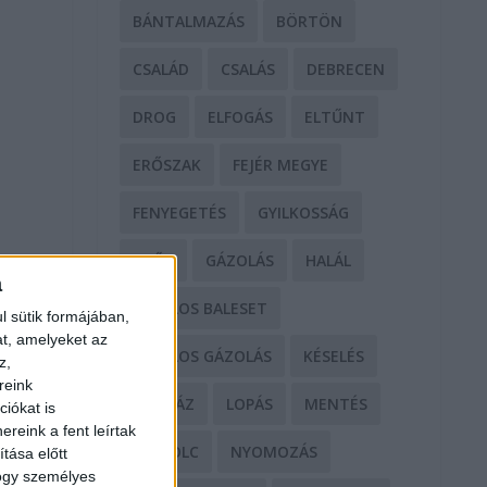
BÁNTALMAZÁS
BÖRTÖN
CSALÁD
CSALÁS
DEBRECEN
DROG
ELFOGÁS
ELTŰNT
ERŐSZAK
FEJÉR MEGYE
FENYEGETÉS
GYILKOSSÁG
GYŐR
GÁZOLÁS
HALÁL
a
HALÁLOS BALESET
l sütik formájában,
at, amelyeket az
HALÁLOS GÁZOLÁS
KÉSELÉS
z,
reink
KÓRHÁZ
LOPÁS
MENTÉS
iókat is
reink a fent leírtak
MISKOLC
NYOMOZÁS
tása előtt
hogy személyes