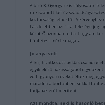
A bíró B. Györgyire is súlyosabb ítéle
rá kiszabott két év szabadságveszté
köztársasági elnöktől. A kérvényhez eg
László ebben azt írta, felesége jogi
kérni. Ő azonban tudja, hogy amikor
büntetést mérte magára.
Jó anya volt
A férj hivatkozott példás családi éle
egyik előző házasságából egyébként vol
volt, gyönyörű éveket éltek meg együ
maradna a börtönben, sokkal fontos
tudjanak erőt meríteni.
Azt mondta, neki is hasonló bet