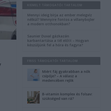
KIEMELT TÁMOGATÓI TARTALOM
Mennyi ideig bírja az ember melegvíz
nélkül? Mennyire fontos a villanybojler
a modern otthonokban?
Saunier Duval gázkazán
karbantartása a tél előtt – Hogyan
készüljünk fel a hóra és fagyra?
FRISS TÁMOGATÓI TARTALOM
y
Miért fáj gyakrabban a nők
csípője? – A válasz a
medencében rejlik
B-vitamin komplex és folsav:
szükséged van rá?