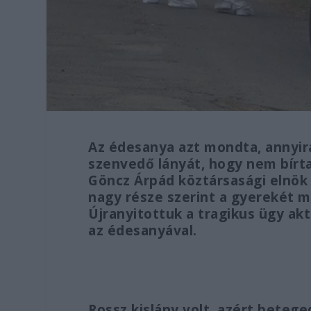
Az édesanya azt mondta, annyir
szenvedő lányát, hogy nem bírta 
Göncz Árpád köztársasági elnö
nagy része szerint a gyerekét m
Újranyitottuk a tragikus ügy aktá
az édesanyával.
Rossz kislány volt, azért beteg