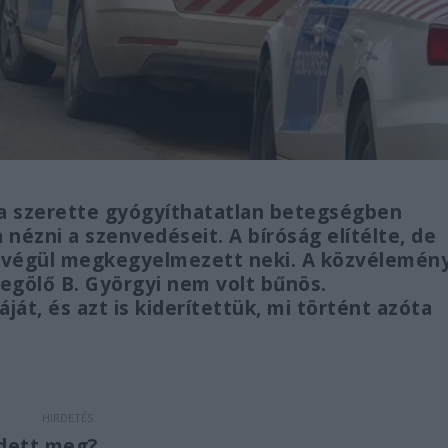
a szerette gyógyíthatatlan betegségben
nézni a szenvedéseit. A bíróság elítélte, de
k végül megkegyelmezett neki. A közvélemén
egölő B. Györgyi nem volt bűnös.
ját, és azt is kiderítettük, mi történt azóta
edett meg?