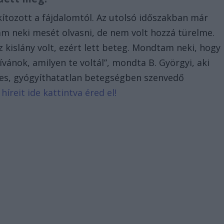
ítozott a fájdalomtól. Az utolsó időszakban már
am neki mesét olvasni, de nem volt hozzá türelme.
 kislány volt, ezért lett beteg. Mondtam neki, hogy
vánok, amilyen te voltál”, mondta B. Györgyi, aki
es, gyógyíthatatlan betegségben szenvedő
híreit ide kattintva éred el!