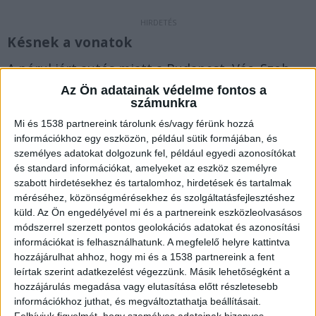
Késnek a vonatok
A pórul járt autós miatt a Budapest–Vác–Szob
vonalon 15-20 perccel meghosszabbodhat a
Az Ön adatainak védelme fontos a
számunkra
vonatok menetideje. Az említett vonalon
Mi és 1538 partnereink tárolunk és/vagy férünk hozzá
forgalmi változásra kell számítani.
A Kékvillogó
információkhoz egy eszközön, például sütik formájában, és
legfrissebb híreit ide kattintva éred el! A
személyes adatokat dolgozunk fel, például egyedi azonosítókat
és standard információkat, amelyeket az eszköz személyre
Facebookon már 341 ezernél is többen követnek
szabott hirdetésekhez és tartalomhoz, hirdetések és tartalmak
minket.
méréséhez, közönségmérésekhez és szolgáltatásfejlesztéshez
küld.
Az Ön engedélyével mi és a partnereink eszközleolvasásos
módszerrel szerzett pontos geolokációs adatokat és azonosítási
információkat is felhasználhatunk. A megfelelő helyre kattintva
hozzájárulhat ahhoz, hogy mi és a 1538 partnereink a fent
leírtak szerint adatkezelést végezzünk. Másik lehetőségként a
hozzájárulás megadása vagy elutasítása előtt részletesebb
információkhoz juthat, és megváltoztathatja beállításait.
Felhívjuk figyelmét, hogy személyes adatainak bizonyos