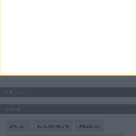
Energiát függetlenül: szigetüzemű megoldások
A csőbúvár szivattyúk: mit kell tudni róluk?
Mit tudnak a keleti e-bike-ok?
HIRDETÉS
CÍMKÉK
BALESET
BORSOD MEGYE
BUDAPEST