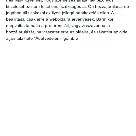
kezeléséhez nem feltétlenül szükséges az Ön hozzájárulása, de
jogában áll tiltakozni az ilyen jellegű adatkezelés ellen. A
beállításai csak erre a weboldalra érvényesek. Bármikor
megváltoztathatja a preferenciáit, vagy visszavonhatja
hozzájárulását, ha visszatér erre az oldalra, és rákattint az oldal
alján található "Adatvédelem" gombra.
Szob-Nyugati
A Nyugati pályaudvarról Szobra 19:08-kor induló
Z30-as vonat (2328) S70-es vonatként közlekedik
(2438) 19:15-kor indul, Vácig minden állomáson és
megállóhelyen megáll.