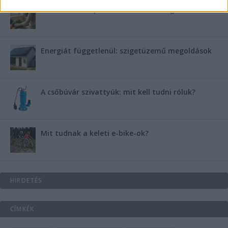
B-vitamin komplex és folsav: szükséged van rá?
Energiát függetlenül: szigetüzemű megoldások
A csőbúvár szivattyúk: mit kell tudni róluk?
Mit tudnak a keleti e-bike-ok?
HIRDETÉS
CÍMKÉK