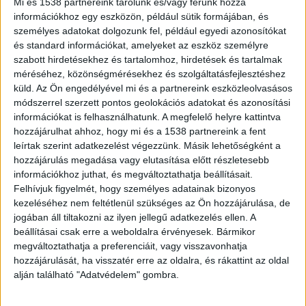
Mi és 1538 partnereink tárolunk és/vagy férünk hozzá
Egy megbízható webshop általában
részletes
információkhoz egy eszközön, például sütik formájában, és
személyes adatokat dolgozunk fel, például egyedi azonosítókat
kapcsolatfelvételi lehetőségeket kínál
,
és standard információkat, amelyeket az eszköz személyre
könnyen megtalálható rajta a cég neve, címe,
szabott hirdetésekhez és tartalomhoz, hirdetések és tartalmak
méréséhez, közönségmérésekhez és szolgáltatásfejlesztéshez
adószáma, valamint az ügyfélszolgálat
küld.
Az Ön engedélyével mi és a partnereink eszközleolvasásos
elérhetőségei.
módszerrel szerzett pontos geolokációs adatokat és azonosítási
információkat is felhasználhatunk. A megfelelő helyre kattintva
hozzájárulhat ahhoz, hogy mi és a 1538 partnereink a fent
Ha ezek hiányoznak, vagy csak egy e-mail cím
leírtak szerint adatkezelést végezzünk. Másik lehetőségként a
szerepel az oldalon, érdemes óvatosnak lenni.
hozzájárulás megadása vagy elutasítása előtt részletesebb
információkhoz juthat, és megváltoztathatja beállításait.
Felhívjuk figyelmét, hogy személyes adatainak bizonyos
Szintén bizalomra ad okot, ha a webáruház
kezeléséhez nem feltétlenül szükséges az Ön hozzájárulása, de
jogában áll tiltakozni az ilyen jellegű adatkezelés ellen. A
rendelkezik részletes Általános Szerződési
beállításai csak erre a weboldalra érvényesek. Bármikor
Feltételekkel, adatkezelési tájékoztatóval és
megváltoztathatja a preferenciáit, vagy visszavonhatja
egyértelmű szállítási, illetve visszaküldési
hozzájárulását, ha visszatér erre az oldalra, és rákattint az oldal
alján található "Adatvédelem" gombra.
információkkal.