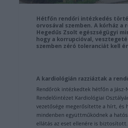
Hétfőn rendőri intézkedés tört
orvosával szemben. A kórház a r
Hegedűs Zsolt egészségügyi mini
hogy a korrupcióval, vesztegetés
szemben zéró toleranciát kell 
A kardiológián razziáztak a ren
Rendőrök intézkedtek hétfőn a Jász
Rendelőintézet Kardiológiai Osztály
vezetősége megerősítette a hírt, és
mindenben együttműködnek a hatóságo
ellátás az eset ellenére is biztosíto