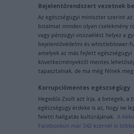
Bejelentőrendszert vezetnek b
Az egészségügyi miniszter szerint az
bizalmat minden olyan cselekmény ro
vagy pénzügyi visszaélést helyez a gy
bejelentővédelmi és whistleblower-fu
amelyek az más fejlett egészségügyi
következményektől mentes lehetősége
tapasztalnak, de ma még félnek megsz
Korrupciómentes egészségügy
Hegedűs Zsolt azt írja, a betegek, a
egészségügy érdeke is az, hogy ne le
feletti hallgatás kultúrájának.
A Kékv
Facebookon már 342 ezernél is több