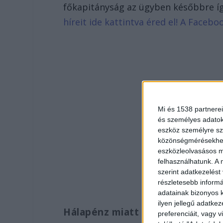
főkapitányság az ügyben későbbre íg
híreit ide kattintva éred el! A Face
Mi és 1538 partnerei
és személyes adatoka
eszköz személyre sz
közönségmérésekhez 
eszközleolvasásos mó
felhasználhatunk. A 
szerint adatkezelést
részletesebb informác
adatainak bizonyos k
ilyen jellegű adatke
Hálapénz miatt szállhattak ki
preferenciáit, vagy v