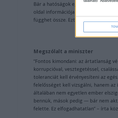
található "Adatvéde
Bár a hatóságok egyelőre nem közölt
oldal információja szerint a rendőri
függhet össze. Ezt az értesülést hiv
TOV
Megszólalt a miniszter
“Fontos kimondani: az ártatlanság v
korrupcióval, vesztegetéssel, csalás
toleranciát kell érvényesíteni az eg
felelősséget kell vizsgálni, hanem az 
általában nem egyetlen ember elszig
bennük, mások pedig — bár nem aktí
felette. Ez elfogadhatatlan” – írta 