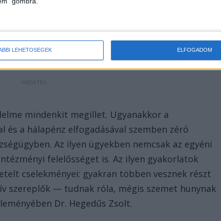
lem" gombra.
ek részleteket, a Szolnok Hangja nevű Facebook-
 intézkedés hálapénz elfogadásának gyanújával
atalosan senki nem erősítette meg.
ÁBBI LEHETŐSÉGEK
ELFOGADOM
élelme mindenkit megillet. Ugyanakkor a
sal és a hálapénz elfogadásával szemben zéró
észségügyben. Az ilyen ügyekben nemcsak az egyéni
intézményi felelősséget is. Az ilyen gyakorlatok
etelt cselekményei: gyakran többen vesznek részt
v szereplők — tudnak róla, mégis szemet hunynak
közleményében Dr. Hegedűs Zsolt.