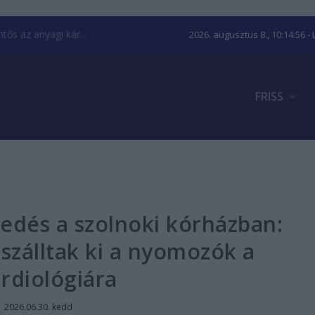
ős az anyagi kár...
2026. augusztus 8., 10:14:57
- 
FRISS
edés a szolnoki kórházban:
szálltak ki a nyomozók a
rdiológiára
|
2026.06.30. kedd