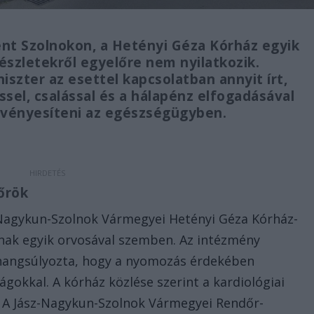
ént Szolnokon, a Hetényi Géza Kórház egyik
észletekről egyelőre nem nyilatkozik.
szter az esettel kapcsolatban annyit írt,
sel, csalással és a hálapénz elfogadásával
érvényesíteni az egészségügyben.
dőrök
-Nagykun-Szolnok Vármegyei Hetényi Géza Kórház-
ának egyik orvosával szemben. Az intézmény
 hangsúlyozta, hogy a nyomozás érdekében
kkal. A kórház közlése szerint a kardiológiai
tt. A Jász-Nagykun-Szolnok Vármegyei Rendőr-