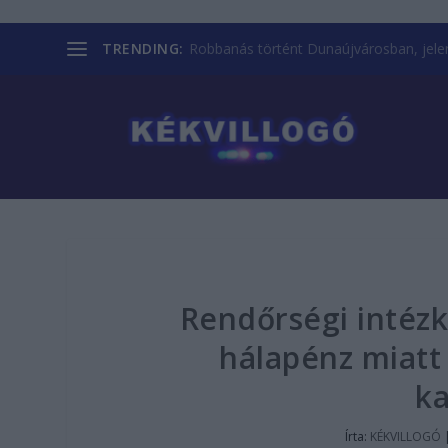
TRENDING:
Robbanás történt Dunaújvárosban, jelent
Rendőrségi intézk
hálapénz miatt 
ka
Írta:
KÉKVILLOGÓ