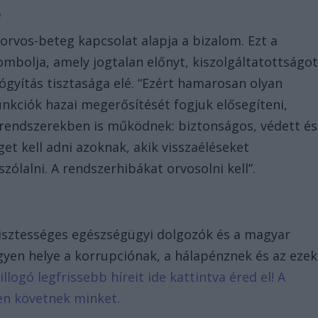
e
 orvos-beteg kapcsolat alapja a bizalom. Ezt a
mbolja, amely jogtalan előnyt, kiszolgáltatottságo
ógyítás tisztasága elé. “Ezért hamarosan olyan
nkciók hazai megerősítését fogjuk elősegíteni,
 rendszerekben is működnek: biztonságos, védett és
t kell adni azoknak, akik visszaéléseket
ólalni. A rendszerhibákat orvosolni kell”.
 tisztességes egészségügyi dolgozók és a magyar
gyen helye a korrupciónak, a hálapénznek és az ezek
illogó legfrissebb híreit ide kattintva éred el! A
en követnek minket.