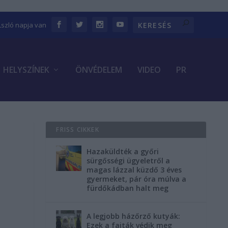
Lszló napja van
HELYSZÍNEK
ÖNVÉDELEM
VIDEO
PR
FRISS CIKKEK
Hazaküldték a győri
sürgősségi ügyeletről a
magas lázzal küzdő 3 éves
gyermeket, pár óra múlva a
fürdőkádban halt meg
A legjobb házőrző kutyák:
Ezek a fajták védik meg