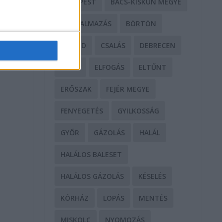
BUDAPEST
BÁCS-KISKUN MEGYE
BÁNTALMAZÁS
BÖRTÖN
CSALÁD
CSALÁS
DEBRECEN
DROG
ELFOGÁS
ELTŰNT
ERŐSZAK
FEJÉR MEGYE
FENYEGETÉS
GYILKOSSÁG
GYŐR
GÁZOLÁS
HALÁL
HALÁLOS BALESET
HALÁLOS GÁZOLÁS
KÉSELÉS
KÓRHÁZ
LOPÁS
MENTÉS
MISKOLC
NYOMOZÁS