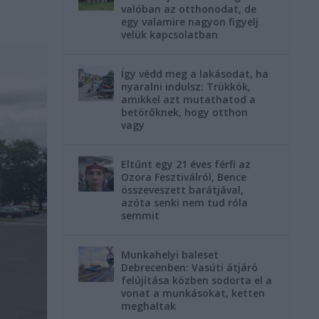
valóban az otthonodat, de
egy valamire nagyon figyelj
velük kapcsolatban
Így védd meg a lakásodat, ha
nyaralni indulsz: Trükkök,
amikkel azt mutathatod a
betörőknek, hogy otthon
vagy
Eltűnt egy 21 éves férfi az
Ozora Fesztiválról, Bence
összeveszett barátjával,
azóta senki nem tud róla
semmit
Munkahelyi baleset
Debrecenben: Vasúti átjáró
felújítása közben sodorta el a
vonat a munkásokat, ketten
meghaltak