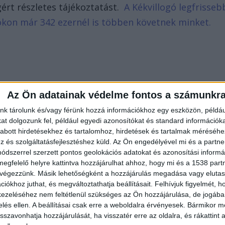
ért részletes tájékoztatást.
A Kékvillogó legfrisseb
bookon már 342 ezernél is többen követnek minket.
Az Ön adatainak védelme fontos a számunkr
nk tárolunk és/vagy férünk hozzá információkhoz egy eszközön, példáu
t dolgozunk fel, például egyedi azonosítókat és standard információk
abott hirdetésekhez és tartalomhoz, hirdetések és tartalmak méréséhe
és szolgáltatásfejlesztéshez küld.
Az Ön engedélyével mi és a partne
dszerrel szerzett pontos geolokációs adatokat és azonosítási informác
megfelelő helyre kattintva hozzájárulhat ahhoz, hogy mi és a 1538 partne
 végezzünk. Másik lehetőségként a hozzájárulás megadása vagy elutasí
iókhoz juthat, és megváltoztathatja beállításait.
Felhívjuk figyelmét, 
ezeléséhez nem feltétlenül szükséges az Ön hozzájárulása, de jogában 
zelés ellen. A beállításai csak erre a weboldalra érvényesek. Bármikor m
isszavonhatja hozzájárulását, ha visszatér erre az oldalra, és rákattint a