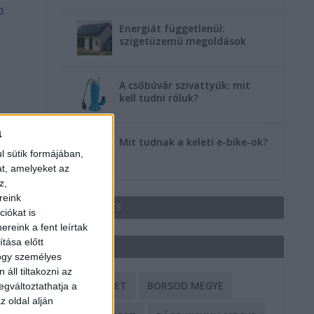
b
Energiát függetlenül:
szigetüzemű megoldások
A csőbúvár szivattyúk: mit
kell tudni róluk?
a
Mit tudnak a keleti e-bike-ok?
l sütik formájában,
at, amelyeket az
z,
reink
HIRDETÉS
iókat is
reink a fent leírtak
tása előtt
CÍMKÉK
hogy személyes
áll tiltakozni az
BALESET
BORSOD MEGYE
egváltoztathatja a
z oldal alján