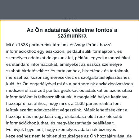
ROADPOL akció
Az Ön adatainak védelme fontos a
számunkra
A ROADPOL (Európai Közlekedésrendészeti
Mi és 1538 partnereink tárolunk és/vagy férünk hozzá
Szervek Hálózata) éves tervei alapján induló akció
információkhoz egy eszközön, például sütik formájában, és
célja egyértelmű: a közlekedésbiztonság javítása
személyes adatokat dolgozunk fel, például egyedi azonosítókat
és standard információkat, amelyeket az eszköz személyre
és a súlyos, akár tragikus kimenetelű közúti
szabott hirdetésekhez és tartalomhoz, hirdetések és tartalmak
balesetek megelőzése. Az ellenőrzéssorozat
méréséhez, közönségmérésekhez és szolgáltatásfejlesztéshez
küld.
Az Ön engedélyével mi és a partnereink eszközleolvasásos
részeként a rendőrség egy fokozottabb
módszerrel szerzett pontos geolokációs adatokat és azonosítási
kampányidőszakot is beiktat.
A Kékvillogó
információkat is felhasználhatunk. A megfelelő helyre kattintva
legfrissebb híreit ide kattintva éred el! A
hozzájárulhat ahhoz, hogy mi és a 1538 partnereink a fent
leírtak szerint adatkezelést végezzünk. Másik lehetőségként a
Facebookon már 342 ezernél is többen követnek
hozzájárulás megadása vagy elutasítása előtt részletesebb
minket.
információkhoz juthat, és megváltoztathatja beállításait.
Felhívjuk figyelmét, hogy személyes adatainak bizonyos
kezeléséhez nem feltétlenül szükséges az Ön hozzájárulása, de