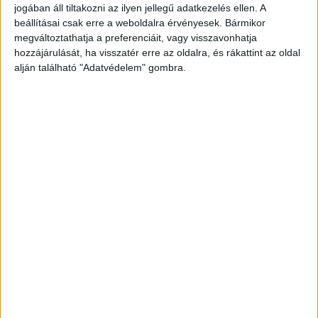
jogában áll tiltakozni az ilyen jellegű adatkezelés ellen. A
beállításai csak erre a weboldalra érvényesek. Bármikor
megváltoztathatja a preferenciáit, vagy visszavonhatja
hozzájárulását, ha visszatér erre az oldalra, és rákattint az oldal
alján található "Adatvédelem" gombra.
24 órás „maraton” jön
A hétnapos ellenőrzés részeként az
egyenruhások 2026. június 19-én, csütörtökön
reggel 9 órától egy 24 órás, úgynevezett Alkohol-