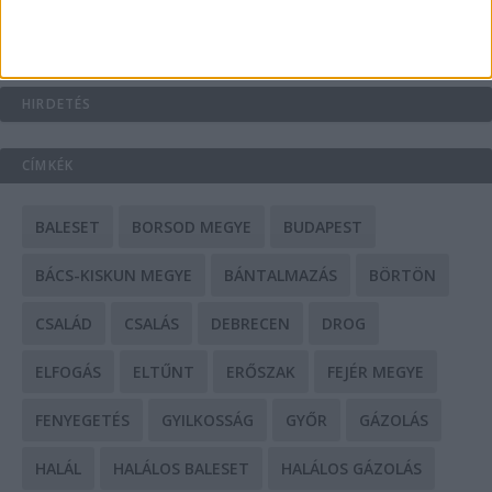
Mit tudnak a keleti e-bike-ok?
HIRDETÉS
CÍMKÉK
BALESET
BORSOD MEGYE
BUDAPEST
BÁCS-KISKUN MEGYE
BÁNTALMAZÁS
BÖRTÖN
CSALÁD
CSALÁS
DEBRECEN
DROG
ELFOGÁS
ELTŰNT
ERŐSZAK
FEJÉR MEGYE
FENYEGETÉS
GYILKOSSÁG
GYŐR
GÁZOLÁS
HALÁL
HALÁLOS BALESET
HALÁLOS GÁZOLÁS