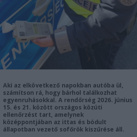
Aki az elkövetkező napokban autóba ül,
számítson rá, hogy bárhol találkozhat
egyenruhásokkal. A rendőrség 2026. június
15. és 21. között országos közúti
ellenőrzést tart, amelynek
középpontjában az ittas és bódult
állapotban vezető sofőrök kiszűrése áll.