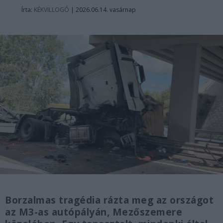
Írta:
KÉKVILLOGÓ
|
2026.06.14. vasárnap
Borzalmas tragédia rázta meg az országot
az M3-as autópályán, Mezőszemere