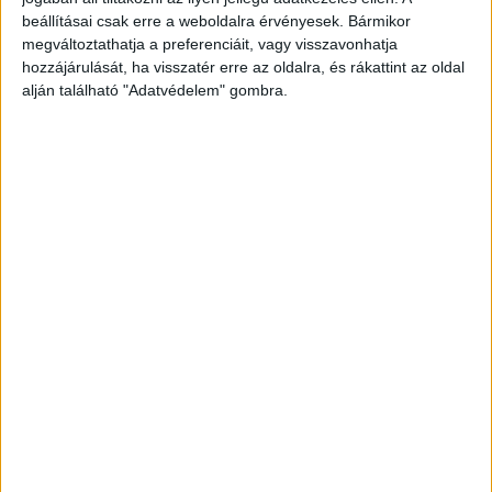
beállításai csak erre a weboldalra érvényesek. Bármikor
elemi erővel a közeli betonhídfőnek csapódott.
megváltoztathatja a preferenciáit, vagy visszavonhatja
Az ütközés akkora erejű volt, hogy a monstrum
hozzájárulását, ha visszatér erre az oldalra, és rákattint az oldal
fülkéje és teljes eleje a felismerhetetlenségig
alján található "Adatvédelem" gombra.
összeroncsolódott. A járművet vezető V. Imre
olyan súlyos sérüléseket szenvedett, hogy a
helyszínre érkező életmentők már nem tehettek
semmit az életéért.
A Kékvillogó legfrissebb
híreit ide kattintva éred el! A Facebookon már
342 ezernél is többen követnek minket.