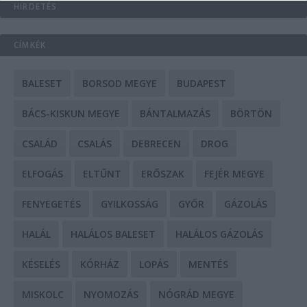
HIRDETÉS
CÍMKÉK
BALESET
BORSOD MEGYE
BUDAPEST
BÁCS-KISKUN MEGYE
BÁNTALMAZÁS
BÖRTÖN
CSALÁD
CSALÁS
DEBRECEN
DROG
ELFOGÁS
ELTŰNT
ERŐSZAK
FEJÉR MEGYE
FENYEGETÉS
GYILKOSSÁG
GYŐR
GÁZOLÁS
HALÁL
HALÁLOS BALESET
HALÁLOS GÁZOLÁS
KÉSELÉS
KÓRHÁZ
LOPÁS
MENTÉS
MISKOLC
NYOMOZÁS
NÓGRÁD MEGYE