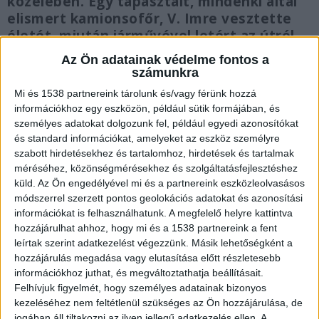
közelében. Egy tapasztalt, mindenki által
elismert kamionsofőr, V. Imre vesztette
életét, miután járművével letért az útról
és egy hídfőnek csapódott. Mint kiderült,
Az Ön adatainak védelme fontos a
a balesetet nem figyelmetlenség, hanem
számunkra
hirtelen rosszullét okozhatta. Kollégái és
Mi és 1538 partnereink tárolunk és/vagy férünk hozzá
barátai most szívszorító módon, közös
információkhoz egy eszközön, például sütik formájában, és
megemlékezéssel búcsúznak tőle.
személyes adatokat dolgozunk fel, például egyedi azonosítókat
és standard információkat, amelyeket az eszköz személyre
szabott hirdetésekhez és tartalomhoz, hirdetések és tartalmak
méréséhez, közönségmérésekhez és szolgáltatásfejlesztéshez
küld.
Az Ön engedélyével mi és a partnereink eszközleolvasásos
módszerrel szerzett pontos geolokációs adatokat és azonosítási
Hídpillérnek csapódott
információkat is felhasználhatunk. A megfelelő helyre kattintva
A szörnyű szerencsétlenség az M3-as autópálya
hozzájárulhat ahhoz, hogy mi és a 1538 partnereink a fent
leírtak szerint adatkezelést végezzünk. Másik lehetőségként a
Budapest felé vezető oldalán, a 123-as
hozzájárulás megadása vagy elutasítása előtt részletesebb
kilométerszelvénynél történt. A kamion sofőrje
információkhoz juthat, és megváltoztathatja beállításait.
Felhívjuk figyelmét, hogy személyes adatainak bizonyos
egyik pillanatról a másikra veszítette el az
kezeléséhez nem feltétlenül szükséges az Ön hozzájárulása, de
uralmát a jármű felett, letért az úttestről, majd
jogában áll tiltakozni az ilyen jellegű adatkezelés ellen. A