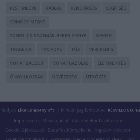
PEST MEGYE
RABLÁS
RENDŐRSÉG
SEGÍTSÉG
SOMOGY MEGYE
SZABOLCS-SZATMÁR-BEREG MEGYE
SZEGED
TRAGÉDIA
TÁMADÁS
TŰZ
VEREKEDÉS
VONATBALESET
VONATGÁZOLÁS
ÉLETMENTÉS
ÖNGYILKOSSÁG
ÜGYÉSZSÉG
ÜTKÖZÉS
Kiadja a
| Minden jog fenntartva!
Like Company Kft.
KÉKVILLOGO.hu
Impresszum
Médiaajánlat
Adatvédelmi Tájékoztató
Cookie tájékoztató
BudaPestkörnyéke.hu
IngatlanHírek.com
BalatonKörnyéke.hu
Közösségi Média Moderációs Elvek
DSA