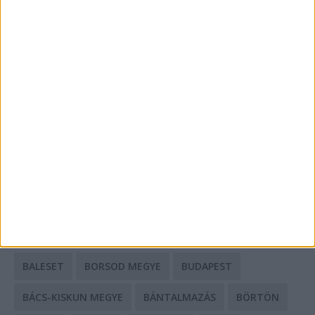
Energiát függetlenül: szigetüzemű megoldások
A csőbúvár szivattyúk: mit kell tudni róluk?
Mit tudnak a keleti e-bike-ok?
HIRDETÉS
CÍMKÉK
BALESET
BORSOD MEGYE
BUDAPEST
BÁCS-KISKUN MEGYE
BÁNTALMAZÁS
BÖRTÖN