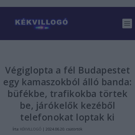
Végiglopta a fél Budapestet
egy kamaszokból álló banda:
büfékbe, trafikokba törtek
be, járókelők kezéből
telefonokat loptak ki
Írta:
KÉKVILLOGÓ
|
2024.06.20. csütörtök