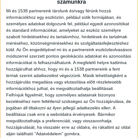
közleménye szerint több budapesti
számunkra
vendéglátóipari egységbe törtek be tavaly
Mi és 1538 partnereink tárolunk és/vagy férünk hozzá
nyáron, és pénzt, elektronikai eszközöket,
információkhoz egy eszközön, például sütik formájában, és
néhol élelmiszert és innivalót vittek el.
személyes adatokat dolgozunk fel, például egyedi azonosítókat
és standard információkat, amelyeket az eszköz személyre
szabott hirdetésekhez és tartalomhoz, hirdetések és tartalmak
méréséhez, közönségmérésekhez és szolgáltatásfejlesztéshez
küld.
Az Ön engedélyével mi és a partnereink eszközleolvasásos
Kamasz banda rabolt
módszerrel szerzett pontos geolokációs adatokat és azonosítási
információkat is felhasználhatunk. A megfelelő helyre kattintva
A bűncselekményekkel okozott kár az esetenként
hozzájárulhat ahhoz, hogy mi és a 1538 partnereink a fent
leírtak szerint adatkezelést végezzünk. Másik lehetőségként a
néhány ezertől a több százezer forintig terjedt.
hozzájárulás megadása vagy elutasítása előtt részletesebb
De olyan is előfordult, hogy az elkövetők üres
információkhoz juthat, és megváltoztathatja beállításait.
Felhívjuk figyelmét, hogy személyes adatainak bizonyos
kézzel távoztak, mert megzavarták őket. A
kezeléséhez nem feltétlenül szükséges az Ön hozzájárulása, de
nyomozás során kiderült, hogy az elkövetők egy
jogában áll tiltakozni az ilyen jellegű adatkezelés ellen. A
kamaszokból álló banda tagjai, s egy-egy
beállításai csak erre a weboldalra érvényesek. Bármikor
megváltoztathatja a preferenciáit, vagy visszavonhatja
betörésben pedig általában 2-4 fő vett részt. Az
hozzájárulását, ha visszatér erre az oldalra, és rákattint az oldal
elkövetői kört idén januárra térképezték fel a II.
alján található "Adatvédelem" gombra.