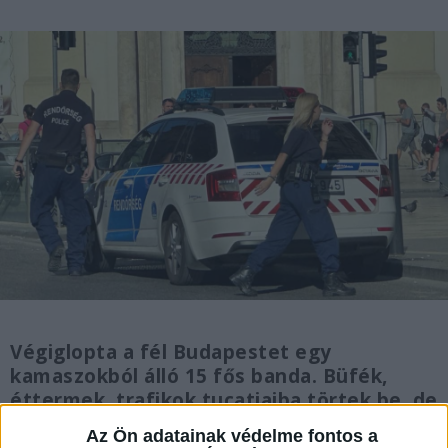
Végiglopta a fél Budapestet egy
kamaszokból álló 15 fős banda. Büfék,
éttermek, trafikok tucatjaiba törtek be, de
egyes tagjaik raboltak is. A BRFK
Az Ön adatainak védelme fontos a