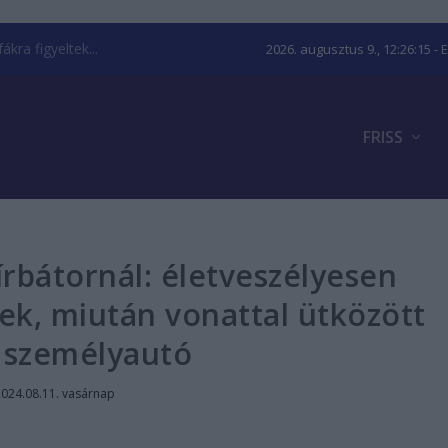
kra figyeltek...
2026. augusztus 9., 12:26:16
- 
FRISS
írbátornál: életveszélyesen
ek, miután vonattal ütközött
 személyautó
2024.08.11. vasárnap