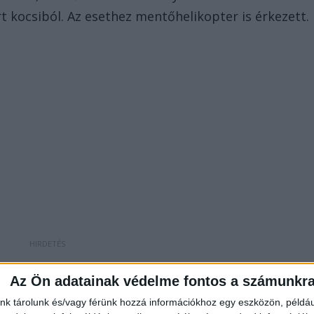
t kocsiból. Az esethez mentőhelikopter is érkezett.
Az Ön adatainak védelme fontos a számunkr
nk tárolunk és/vagy férünk hozzá információkhoz egy eszközön, példáu
iborszállásra tartó vonat ütközött össze egy