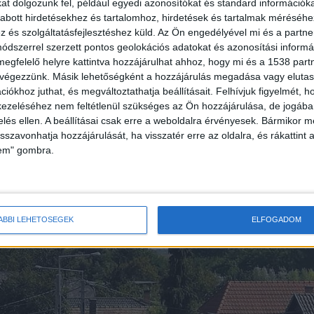
t dolgozunk fel, például egyedi azonosítókat és standard információk
fénysorompó biztosította. A helyszínelés és a
abott hirdetésekhez és tartalomhoz, hirdetések és tartalmak méréséhe
és szolgáltatásfejlesztéshez küld.
Az Ön engedélyével mi és a partne
Nyírbátor, valamint Kállósemjén és Nyírbátor közöt
dszerrel szerzett pontos geolokációs adatokat és azonosítási informác
 ezért a Debrecen-Mátészalka és a Nyíregyháza-
megfelelő helyre kattintva hozzájárulhat ahhoz, hogy mi és a 1538 partne
 végezzünk. Másik lehetőségként a hozzájárulás megadása vagy elutasí
időre kell számítani, egy szakaszon pótlóbuszok
iókhoz juthat, és megváltoztathatja beállításait.
Felhívjuk figyelmét, 
ezeléséhez nem feltétlenül szükséges az Ön hozzájárulása, de jogában 
zelés ellen. A beállításai csak erre a weboldalra érvényesek. Bármikor m
isszavonhatja hozzájárulását, ha visszatér erre az oldalra, és rákattint a
lem" gombra.
ÁBBI LEHETŐSÉGEK
ELFOGADOM