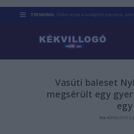
TRENDING:
Óriási razzia a budapesti piacokon, a kofá
Vasúti baleset Ny
megsérült egy gyer
egy
Írta:
KÉKVILLOGÓ
|