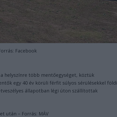
Forrás: Facebook
 a helyszínre több mentőegységet, köztük
ntők egy 40 év körüli férfit súlyos sérülésekkel föld
tveszélyes állapotban légi úton szállítottak
eset után – Forrás: MÁV