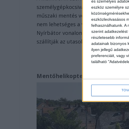
és személyes adatoka
személygépkocsival, a vasúti átjárót 
eszköz személyre sz
közönségmérésekhez 
műszaki mentés végéig Nyírgelse és 
eszközleolvasásos mó
nem lehetséges a vasúti közlekedés,
felhasználhatunk. A 
szerint adatkezelést
Nyírbátor vonalon hosszabb utazási 
részletesebb informác
szállítják az utasokat.
adatainak bizonyos k
ilyen jellegű adatke
preferenciáit, vagy v
található "Adatvéde
Mentőhelikopter szállt le
TOV