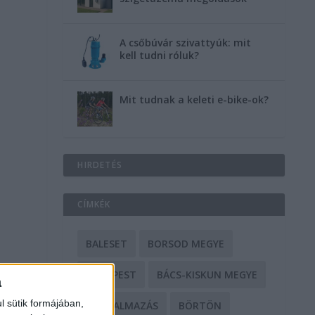
A csőbúvár szivattyúk: mit
kell tudni róluk?
Mit tudnak a keleti e-bike-ok?
HIRDETÉS
CÍMKÉK
BALESET
BORSOD MEGYE
BUDAPEST
BÁCS-KISKUN MEGYE
a
l sütik formájában,
BÁNTALMAZÁS
BÖRTÖN