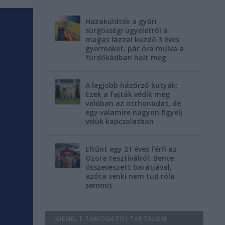
Hazaküldték a győri
sürgősségi ügyeletről a
magas lázzal küzdő 3 éves
gyermeket, pár óra múlva a
fürdőkádban halt meg
A legjobb házőrző kutyák:
Ezek a fajták védik meg
valóban az otthonodat, de
egy valamire nagyon figyelj
velük kapcsolatban
Eltűnt egy 21 éves férfi az
Ozora Fesztiválról, Bence
összeveszett barátjával,
azóta senki nem tud róla
semmit
KIEMELT TÁMOGATÓI TARTALOM