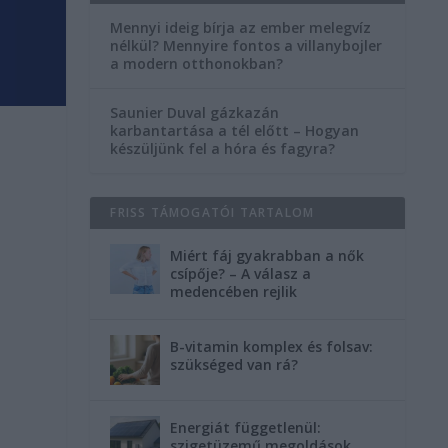
Mennyi ideig bírja az ember melegvíz
nélkül? Mennyire fontos a villanybojler
a modern otthonokban?
Saunier Duval gázkazán
karbantartása a tél előtt – Hogyan
készüljünk fel a hóra és fagyra?
FRISS TÁMOGATÓI TARTALOM
Miért fáj gyakrabban a nők
csípője? – A válasz a
medencében rejlik
B-vitamin komplex és folsav:
szükséged van rá?
Energiát függetlenül:
szigetüzemű megoldások