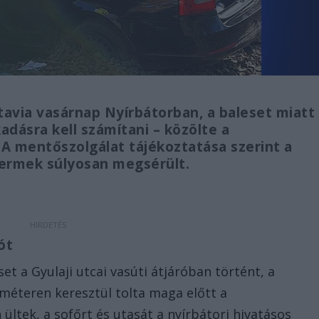
avia vasárnap Nyírbátorban, a baleset miatt
adásra kell számítani – közölte a
A mentőszolgálat tájékoztatása szerint a
yermek súlyosan megsérült.
tót
et a Gyulaji utcai vasúti átjáróban történt, a
éteren keresztül tolta maga előtt a
ültek, a sofőrt és utasát a nyírbátori hivatásos