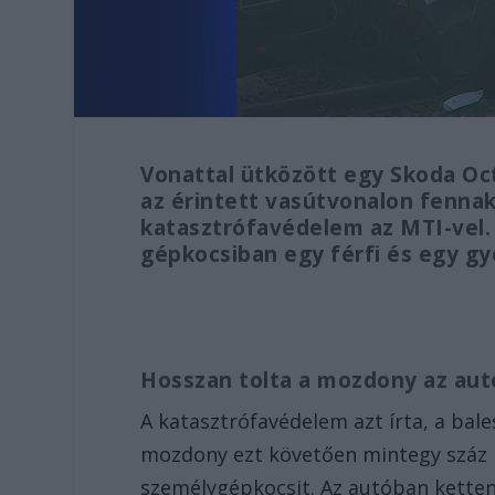
Vonattal ütközött egy Skoda Oct
az érintett vasútvonalon fennak
katasztrófavédelem az MTI-vel. 
gépkocsiban egy férfi és egy g
Hosszan tolta a mozdony az au
A katasztrófavédelem azt írta, a bales
mozdony ezt követően mintegy száz m
személygépkocsit. Az autóban ketten 