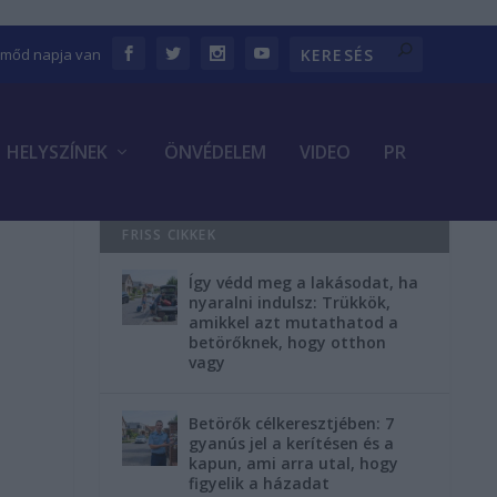
Emőd napja van
HELYSZÍNEK
ÖNVÉDELEM
VIDEO
PR
FRISS CIKKEK
Így védd meg a lakásodat, ha
nyaralni indulsz: Trükkök,
amikkel azt mutathatod a
betörőknek, hogy otthon
vagy
Betörők célkeresztjében: 7
gyanús jel a kerítésen és a
kapun, ami arra utal, hogy
figyelik a házadat