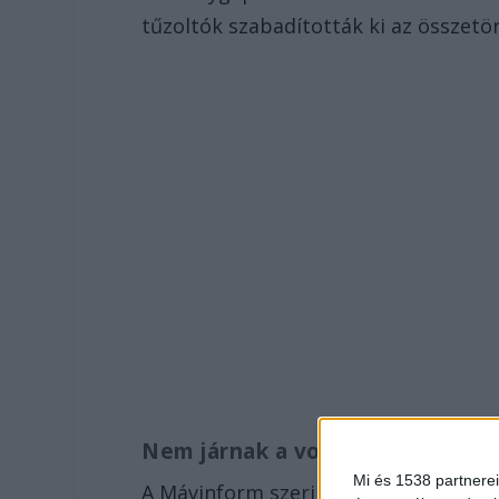
tűzoltók szabadították ki az összetör
Nem járnak a vonatok
Mi és 1538 partnerei
A Mávinform szerint a Debrecenből T