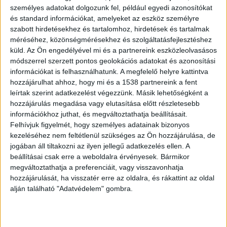
Vízirendészet közös hajós járőrei időben
személyes adatokat dolgozunk fel, például egyedi azonosítókat
közbeléptek, így sikerült megakadályozni a
és standard információkat, amelyeket az eszköz személyre
tragédiát.
szabott hirdetésekhez és tartalomhoz, hirdetések és tartalmak
méréséhez, közönségmérésekhez és szolgáltatásfejlesztéshez
küld.
Az Ön engedélyével mi és a partnereink eszközleolvasásos
módszerrel szerzett pontos geolokációs adatokat és azonosítási
információkat is felhasználhatunk. A megfelelő helyre kattintva
Rohantak a közterület-felügyelők
hozzájárulhat ahhoz, hogy mi és a 1538 partnereink a fent
leírtak szerint adatkezelést végezzünk. Másik lehetőségként a
A budakalászi Silver Dock hajótároló munkatársa
hozzájárulás megadása vagy elutasítása előtt részletesebb
információkhoz juthat, és megváltoztathatja beállításait.
augusztus 10-én délután értesítette a közterület-
Felhívjuk figyelmét, hogy személyes adatainak bizonyos
felügyeletet egy súlyos esetről, amely a Lupa-
kezeléséhez nem feltétlenül szükséges az Ön hozzájárulása, de
sziget mellett, a Dunában történt –
közölte
az
jogában áll tiltakozni az ilyen jellegű adatkezelés ellen. A
beállításai csak erre a weboldalra érvényesek. Bármikor
Óbuda-Békásmegyer Közterület-Felügyelet
megváltoztathatja a preferenciáit, vagy visszavonhatja
vasárnap.
A Kékvillogó legfrissebb híreit ide
hozzájárulását, ha visszatér erre az oldalra, és rákattint az oldal
alján található "Adatvédelem" gombra.
kattintva éred el! A Facebookon már 341 ezernél
is többen követnek minket.