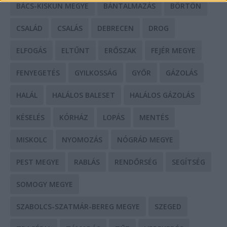
BÁCS-KISKUN MEGYE
BÁNTALMAZÁS
BÖRTÖN
CSALÁD
CSALÁS
DEBRECEN
DROG
ELFOGÁS
ELTŰNT
ERŐSZAK
FEJÉR MEGYE
FENYEGETÉS
GYILKOSSÁG
GYŐR
GÁZOLÁS
HALÁL
HALÁLOS BALESET
HALÁLOS GÁZOLÁS
KÉSELÉS
KÓRHÁZ
LOPÁS
MENTÉS
MISKOLC
NYOMOZÁS
NÓGRÁD MEGYE
PEST MEGYE
RABLÁS
RENDŐRSÉG
SEGÍTSÉG
SOMOGY MEGYE
SZABOLCS-SZATMÁR-BEREG MEGYE
SZEGED