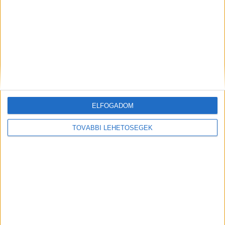
MEGOSZTÁS:
ELFOGADOM
TOVÁBBI LEHETŐSÉGEK
Előző
Következő
Vasúti baleset Nyírbátornál:
Gázolt a vonat Budapesten,
életveszélyesen megsérült egy
fennakadások vannak a
gyerek, miután vonattal
ceglédi vonalon
ütközött egy személyautó