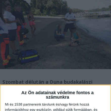
Szombat délután a Duna budakalászi
szakaszán egy középkorú nő a SUP-járól
Az Ön adatainak védelme fontos a
próbálta magát és kutyáját a vízbe fojtani.
számunkra
A közeli hajótároló munkatársai, valamint a
Mi és 1538 partnereink tárolunk és/vagy férünk hozzá
közterület-felügyelet és a BRFK Dunai
információkhoz egy eszközön, például sütik formájában, és