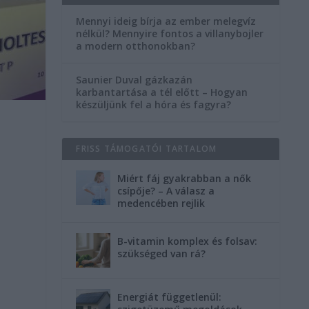
Mennyi ideig bírja az ember melegvíz
nélkül? Mennyire fontos a villanybojler
a modern otthonokban?
Saunier Duval gázkazán
karbantartása a tél előtt – Hogyan
készüljünk fel a hóra és fagyra?
FRISS TÁMOGATÓI TARTALOM
Miért fáj gyakrabban a nők
csípője? – A válasz a
medencében rejlik
B-vitamin komplex és folsav:
szükséged van rá?
Energiát függetlenül: