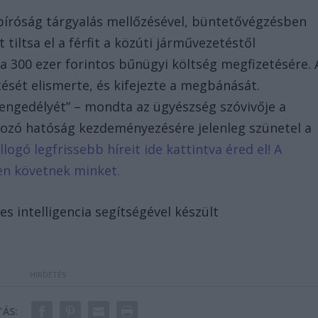
 bíróság tárgyalás mellőzésével, büntetővégzésben
tiltsa el a férfit a közúti járművezetéstől
 a 300 ezer forintos bűnügyi költség megfizetésére. 
ését elismerte, és kifejezte a megbánását.
 engedélyét” – mondta az ügyészség szóvivője a
mozó hatóság kezdeményezésére jelenleg szünetel a
llogó legfrissebb híreit ide kattintva éred el! A
en követnek minket.
s intelligencia segítségével készült
ÁS: