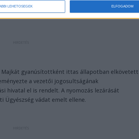
ÁBBI LEHETŐSÉGEK
ELFOGADOM
i Majkát gyanúsítottként ittas állapotban elkövetett
eményezte a vezetői jogosultságának
ási hivatal el is rendelt. A nyomozás lezárását
ti Ügyészség vádat emelt ellene.