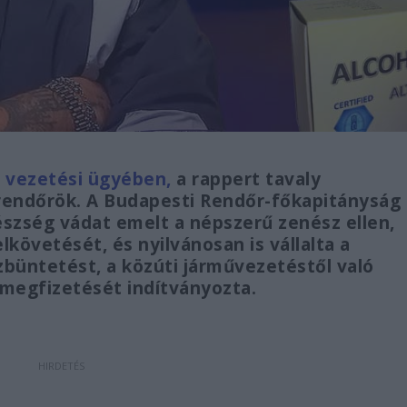
s vezetési ügyében,
a rappert tavaly
 rendőrök. A Budapesti Rendőr-főkapitányság
yészség vádat emelt a népszerű zenész ellen,
követését, és nyilvánosan is vállalta a
büntetést, a közúti járművezetéstől való
k megfizetését indítványozta.