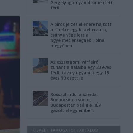
Gergelyugornyánál kimentett
férfi
A piros jelzés ellenére hajtott
a sínekre egy kisteherautó,
csúnya vége lett a
figyelmetlenségnek Tolna
megyében
Az esztergomi várfalról
zuhant a halálba egy 30 éves
férfi, tavaly ugyanitt egy 13
éves fiú esett le
Rosszul indul a szerda:
Budaörsön a vonat,
Budapesten pedig a HÉV
gázolt el egy embert
KIEMELT TÁMOGATÓI TARTALOM