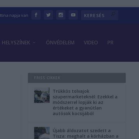
ettina napja van
HELYSZÍNEK
ÖNVÉDELEM
VIDEO
PR
FRISS CIKKEK
Trükkös tolvajok
szupermarketeknél: Ezekkel a
módszerrel lopják ki az
értékeket a gyanútlan
autósok kocsijából
Újabb áldozatot szedett a
Tisza: meghalt a kórházban a