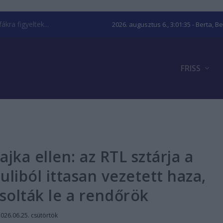
kra figyeltek...
2026. augusztus 6., 3:01:36
- Berta, B
FRISS
ka ellen: az RTL sztárja a
uliból ittasan vezetett haza,
solták le a rendőrök
026.06.25. csütörtök