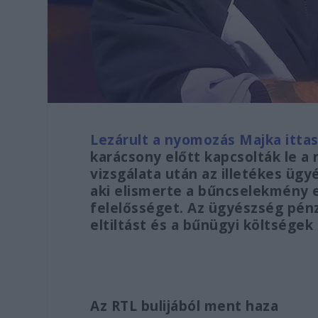
Lezárult a nyomozás Majka itta
karácsony előtt kapcsolták le a
vizsgálata után az illetékes üg
aki elismerte a bűncselekmény el
felelősséget. Az ügyészség pénz
eltiltást és a bűnügyi költsége
Az RTL bulijából ment haza