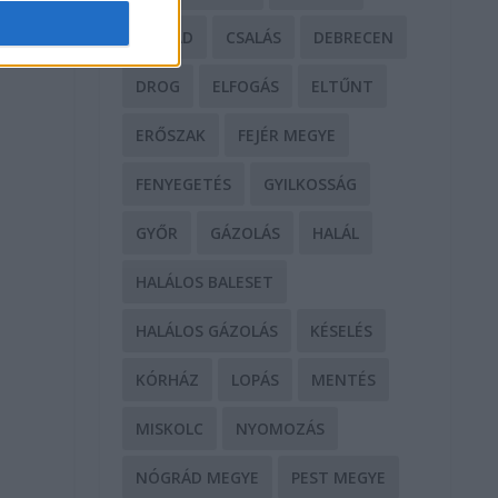
CSALÁD
CSALÁS
DEBRECEN
DROG
ELFOGÁS
ELTŰNT
ERŐSZAK
FEJÉR MEGYE
FENYEGETÉS
GYILKOSSÁG
GYŐR
GÁZOLÁS
HALÁL
HALÁLOS BALESET
HALÁLOS GÁZOLÁS
KÉSELÉS
KÓRHÁZ
LOPÁS
MENTÉS
MISKOLC
NYOMOZÁS
NÓGRÁD MEGYE
PEST MEGYE