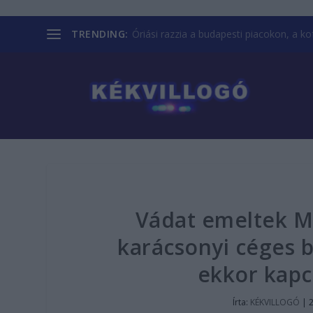
TRENDING:
Óriási razzia a budapesti piacokon, a kofá
Vádat emeltek Maj
karácsonyi céges b
ekkor kapc
Írta:
KÉKVILLOGÓ
|
2