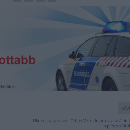
Köv
Ukrán aranykonvoj: Orbán Viktor letartóztatását in
a pénzszállít