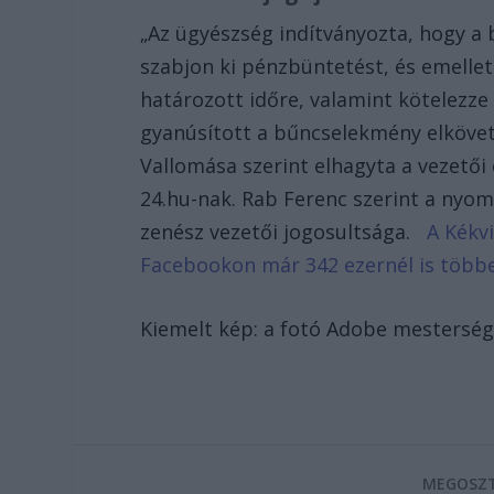
„Az ügyészség indítványozta, hogy a
szabjon ki pénzbüntetést, és emellett 
határozott időre, valamint kötelezze
gyanúsított a bűncselekmény elkövet
Vallomása szerint elhagyta a vezetői
24.hu-nak. Rab Ferenc szerint a nyo
zenész vezetői jogosultsága.
A Kékvi
Facebookon már 342 ezernél is több
Kiemelt kép: a fotó Adobe mestersége
MEGOSZT