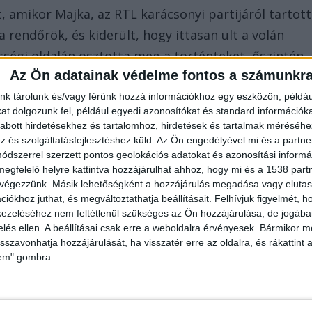
, amikor Majka, az RTL karácsonyi partijáról tartott
a rendőrök, és kiderült, hogy ittasan ült a volán
égi oldalán osztotta meg a történteket, őszintén
Az Ön adatainak védelme fontos a számunkr
r vagyok. Az idei nehéz és pörgős év végén, egy
ndultam haza kocsival. Nem éreztem magam becsípv
nk tárolunk és/vagy férünk hozzá információkhoz egy eszközön, példáu
t dolgozunk fel, például egyedi azonosítókat és standard információk
z méter után a rendőrök igazoltattak, mielőtt
abott hirdetésekhez és tartalomhoz, hirdetések és tartalmak méréséhe
enül sajnálom, a következményeket vállalom.
és szolgáltatásfejlesztéshez küld.
Az Ön engedélyével mi és a partne
dszerrel szerzett pontos geolokációs adatokat és azonosítási informác
llogó legfrissebb híreit ide kattintva éred el! A
megfelelő helyre kattintva hozzájárulhat ahhoz, hogy mi és a 1538 partne
en követnek minket.
 végezzünk. Másik lehetőségként a hozzájárulás megadása vagy elutasí
iókhoz juthat, és megváltoztathatja beállításait.
Felhívjuk figyelmét, 
ezeléséhez nem feltétlenül szükséges az Ön hozzájárulása, de jogában 
zelés ellen. A beállításai csak erre a weboldalra érvényesek. Bármikor m
isszavonhatja hozzájárulását, ha visszatér erre az oldalra, és rákattint a
lem" gombra.