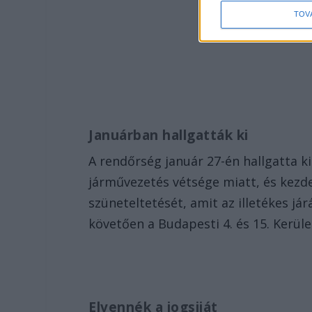
TOV
Januárban hallgatták ki
A rendőrség január 27-én hallgatta k
járművezetés vétsége miatt, és kezd
szüneteltetését, amit az illetékes jár
követően a Budapesti 4. és 15. Kerüle
Elvennék a jogsiját