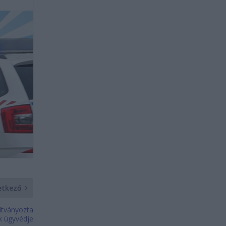
etkező
dítványozta
ók ügyvédje