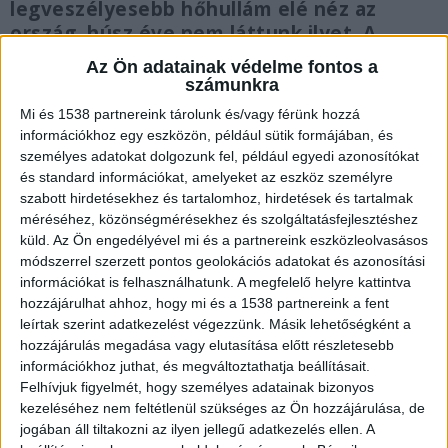
legveszélyesebb hőhullám elé néz az
ország, húsz éve nem láttunk ilyet. A
hőség miatt már most több vasútvonalon
Az Ön adatainak védelme fontos a
és HÉV-vonalon lassabban járnak a
számunkra
vonatok.
Mi és 1538 partnereink tárolunk és/vagy férünk hozzá
információkhoz egy eszközön, például sütik formájában, és
személyes adatokat dolgozunk fel, például egyedi azonosítókat
és standard információkat, amelyeket az eszköz személyre
szabott hirdetésekhez és tartalomhoz, hirdetések és tartalmak
Rendkívüli rend lép érvénybe
méréséhez, közönségmérésekhez és szolgáltatásfejlesztéshez
küld.
Az Ön engedélyével mi és a partnereink eszközleolvasásos
Magyar Péter bejelentette, hogy péntek éjféltől
módszerrel szerzett pontos geolokációs adatokat és azonosítási
információkat is felhasználhatunk. A megfelelő helyre kattintva
rendkívüli tájékoztatási rend lép életbe a
hozzájárulhat ahhoz, hogy mi és a 1538 partnereink a fent
kormány felületein, illetve Magyar Péter saját
leírtak szerint adatkezelést végezzünk. Másik lehetőségként a
Facebook-oldalán is. Több millió zacskózott víz
hozzájárulás megadása vagy elutasítása előtt részletesebb
információkhoz juthat, és megváltoztathatja beállításait.
előállításáról rendelkeztek, szerencsére jelenleg
Felhívjuk figyelmét, hogy személyes adatainak bizonyos
kevés helyen van szükség vízkorlátozásra. Ne ezt
kezeléséhez nem feltétlenül szükséges az Ön hozzájárulása, de
jogában áll tiltakozni az ilyen jellegű adatkezelés ellen. A
a pár napot használják locsolásra és a medencék