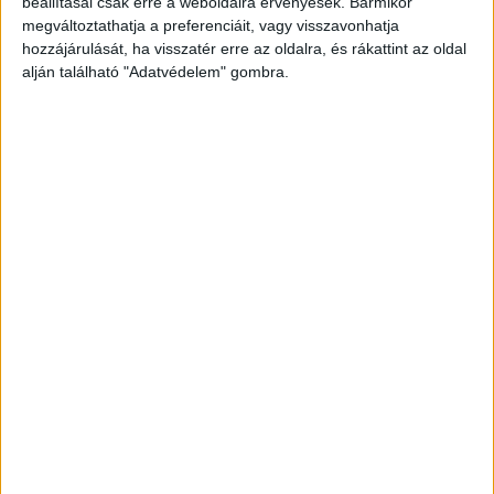
beállításai csak erre a weboldalra érvényesek. Bármikor
feltöltésére, kérte az embereket.
A Kékvillogó
megváltoztathatja a preferenciáit, vagy visszavonhatja
hozzájárulását, ha visszatér erre az oldalra, és rákattint az oldal
legfrissebb híreit ide kattintva éred el! A
alján található "Adatvédelem" gombra.
Facebookon már 342 ezernél is többen követnek
minket.