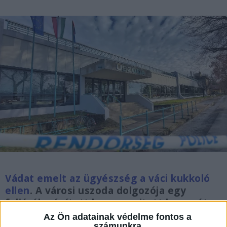
Vádat emelt az ügyészség a váci kukkoló
ellen
. A városi uszoda dolgozója egy
faliórába épített be egy rejtett kamerát.
Az eszközt az ott sportoló gyerekek
Az Ön adatainak védelme fontos a
számunkra