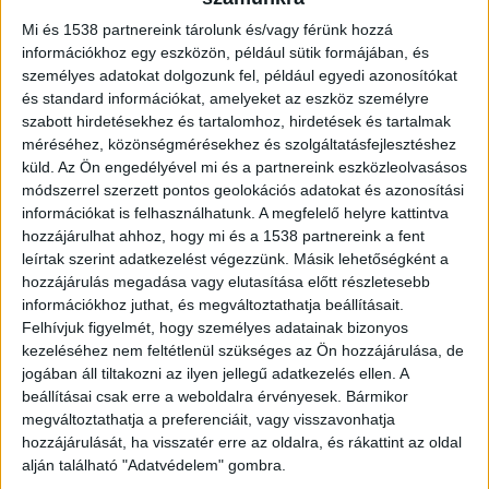
vették észre. Később kiderült, a
uszodamesterként dolgozik az
Mi és 1538 partnereink tárolunk és/vagy férünk hozzá
intézményben a férfi.
információkhoz egy eszközön, például sütik formájában, és
személyes adatokat dolgozunk fel, például egyedi azonosítókat
és standard információkat, amelyeket az eszköz személyre
szabott hirdetésekhez és tartalomhoz, hirdetések és tartalmak
méréséhez, közönségmérésekhez és szolgáltatásfejlesztéshez
küld.
Az Ön engedélyével mi és a partnereink eszközleolvasásos
Gyerekek vették észre a kamerát
módszerrel szerzett pontos geolokációs adatokat és azonosítási
Amint arról korábban
beszámoltunk itt a
információkat is felhasználhatunk. A megfelelő helyre kattintva
hozzájárulhat ahhoz, hogy mi és a 1538 partnereink a fent
Budapest és Környéke hírportálon
, Vácon a
leírtak szerint adatkezelést végezzünk. Másik lehetőségként a
városi uszoda férfi öltözőjében egy faliórába
hozzájárulás megadása vagy elutasítása előtt részletesebb
információkhoz juthat, és megváltoztathatja beállításait.
rejtett kamerát találtak. “Vendégek,
Felhívjuk figyelmét, hogy személyes adatainak bizonyos
pontosabban sportoló gyerekek vettek észre egy
kezeléséhez nem feltétlenül szükséges az Ön hozzájárulása, de
jogában áll tiltakozni az ilyen jellegű adatkezelés ellen. A
kamerát öltözőjükben a váci uszodában. A
beállításai csak erre a weboldalra érvényesek. Bármikor
kukkoló minieszközt a férfi öltözőben, egy fali
megváltoztathatja a preferenciáit, vagy visszavonhatja
órába rejtve találták meg” – írta közösségi
hozzájárulását, ha visszatér erre az oldalra, és rákattint az oldal
alján található "Adatvédelem" gombra.
oldalán Makrai Zsolt, váci önkormányzati