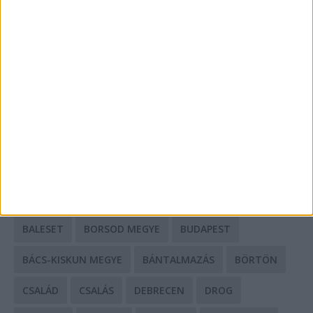
A csőbúvár szivattyúk: mit kell tudni róluk?
Mit tudnak a keleti e-bike-ok?
HIRDETÉS
CÍMKÉK
BALESET
BORSOD MEGYE
BUDAPEST
BÁCS-KISKUN MEGYE
BÁNTALMAZÁS
BÖRTÖN
CSALÁD
CSALÁS
DEBRECEN
DROG