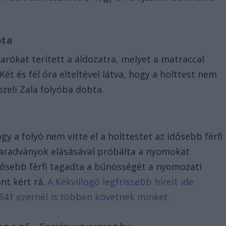
bta
karókat terített a áldozatra, melyet a matraccal
ét és fél óra elteltével látva, hogy a holttest nem
közeli Zala folyóba dobta.
gy a folyó nem vitte el a holttestet az idősebb férfi
maradványok elásásával próbálta a nyomokat
idősebb férfi tagadta a bűnösségét a nyomozati
nt kért rá.
A Kékvillogó legfrissebb híreit ide
341 ezernél is többen követnek minket.