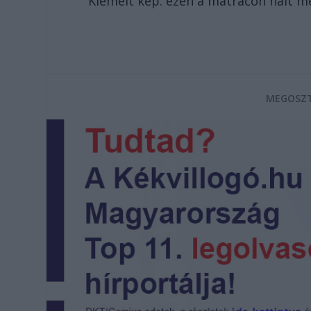
Kiemelt kép: ezen a matracon halt m
MEGOSZT