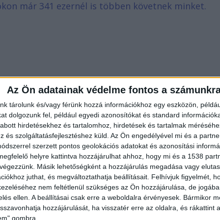
bookon már 341 ezernél is többen követnek minket.
Az Ön adatainak védelme fontos a számunkr
nk tárolunk és/vagy férünk hozzá információkhoz egy eszközön, példáu
t dolgozunk fel, például egyedi azonosítókat és standard információk
abott hirdetésekhez és tartalomhoz, hirdetések és tartalmak méréséhe
és szolgáltatásfejlesztéshez küld.
Az Ön engedélyével mi és a partne
dszerrel szerzett pontos geolokációs adatokat és azonosítási informác
megfelelő helyre kattintva hozzájárulhat ahhoz, hogy mi és a 1538 partne
 végezzünk. Másik lehetőségként a hozzájárulás megadása vagy elutasí
iókhoz juthat, és megváltoztathatja beállításait.
Felhívjuk figyelmét, 
ezeléséhez nem feltétlenül szükséges az Ön hozzájárulása, de jogában 
zelés ellen. A beállításai csak erre a weboldalra érvényesek. Bármikor m
isszavonhatja hozzájárulását, ha visszatér erre az oldalra, és rákattint a
n újra nekiesett a párjának. Ekkor egy hajléktalan
lem" gombra.