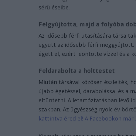
sérüléseibe.
Felgyújtotta, majd a folyóba do
Az idősebb férfi utasítására társa ta
együtt az idősebb férfi meggyújtott. K
égett el, ezért leöntötte vízzel és a 
Feldarabolta a holttestet
Miután társával közösen észlelték, ho
újabb égetéssel, darabolással és a 
eltüntetni. A letartóztatásban lévő 
szakban. Az ügyészség nyolc év börtö
kattintva éred el! A Facebookon már 