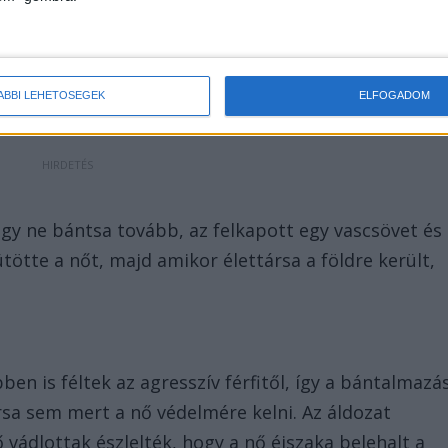
ögötti vasúti híd alatt tartózkodtak, ahol tüzet
lott, a 22 éves férfi vádlott társa jelenlétében
rugdosta.
ÁBBI LEHETŐSÉGEK
ELFOGADOM
gy ne bántsa tovább, az felkapott egy vascsövet és
tötte a nőt, majd amikor élettársa a földre került,
ben is féltek az agresszív férfitől, így a bántalmazá
rsa sem mert a nő védelmére kelni. Az áldozat
vádlottak észlelték, hogy a nő éjszaka belehalt a