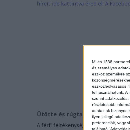
híreit ide kattintva éred el! A Face
Mi és 1538 partnerei
és személyes adatoka
eszköz személyre sz
közönségmérésekhez 
eszközleolvasásos mó
felhasználhatunk. A 
szerint adatkezelést
részletesebb informác
adatainak bizonyos k
Ütötte és rúgta a nőt
ilyen jellegű adatke
preferenciáit, vagy v
A férfi féltékenységből szeptemberbe
található "Adatvéde