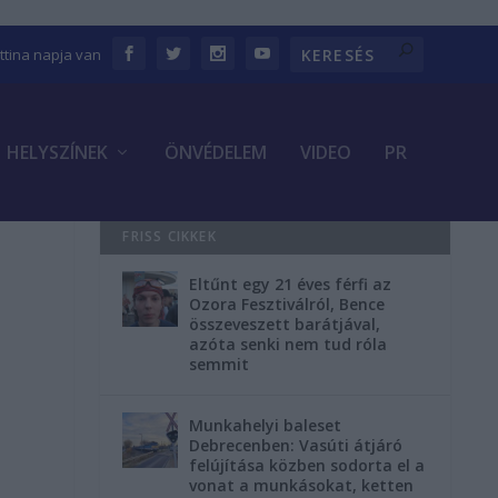
ettina napja van
HELYSZÍNEK
ÖNVÉDELEM
VIDEO
PR
FRISS CIKKEK
Eltűnt egy 21 éves férfi az
Ozora Fesztiválról, Bence
összeveszett barátjával,
azóta senki nem tud róla
semmit
Munkahelyi baleset
Debrecenben: Vasúti átjáró
felújítása közben sodorta el a
vonat a munkásokat, ketten