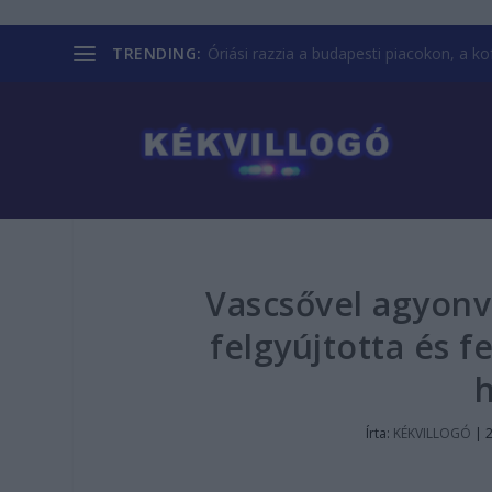
TRENDING:
Óriási razzia a budapesti piacokon, a kofá
Vascsővel agyonve
felgyújtotta és f
h
Írta:
KÉKVILLOGÓ
|
2