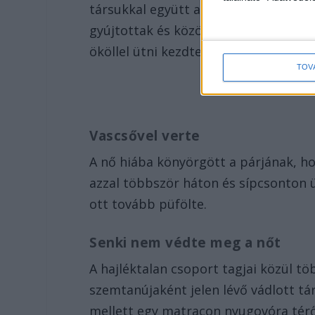
társukkal együtt a ZTE futballpálya m
gyújtottak és közösen italoztak. A vád
ököllel ütni kezdte a nőt, majd meg
TOV
Vascsővel verte
A nő hiába könyörgött a párjának, ho
azzal többször háton és sípcsonton ü
ott tovább püfölte.
Senki nem védte meg a nőt
A hajléktalan csoport tagjai közül töb
szemtanújaként jelen lévő vádlott tá
mellett egy matracon nyugovóra térő 