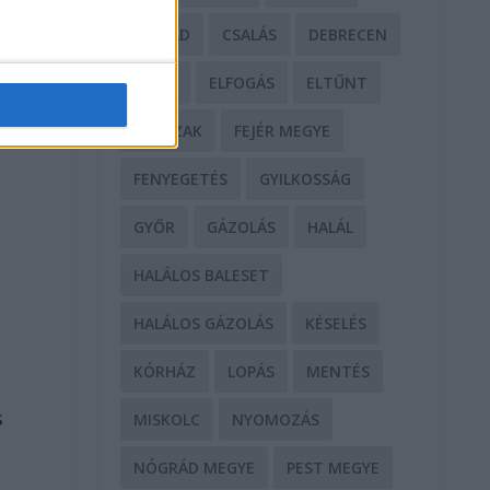
CSALÁD
CSALÁS
DEBRECEN
DROG
ELFOGÁS
ELTŰNT
ERŐSZAK
FEJÉR MEGYE
FENYEGETÉS
GYILKOSSÁG
GYŐR
GÁZOLÁS
HALÁL
HALÁLOS BALESET
HALÁLOS GÁZOLÁS
KÉSELÉS
KÓRHÁZ
LOPÁS
MENTÉS
s
MISKOLC
NYOMOZÁS
NÓGRÁD MEGYE
PEST MEGYE