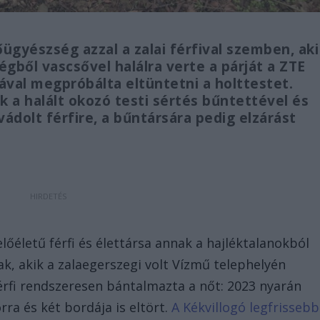
ügyészség azzal a zalai férfival szemben, aki
gből vascsővel halálra verte a párját a ZTE
ával megpróbálta eltüntetni a holttestet.
 a halált okozó testi sértés bűntettével és
vádolt férfire, a bűntársára pedig elzárást
őéletű férfi és élettársa annak a hajléktalanokból
tak, akik a zalaegerszegi volt Vízmű telephelyén
férfi rendszeresen bántalmazta a nőt: 2023 nyarán
rra és két bordája is eltört.
A Kékvillogó legfrissebb