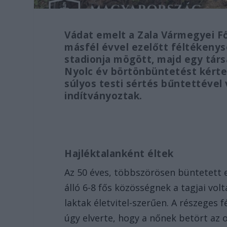
Vádat emelt a Zala Vármegyei Fő
másfél évvel ezelőtt féltékenysé
stadionja mögött, majd egy társ
Nyolc év börtönbüntetést kértek
súlyos testi sértés bűntettével 
indítványoztak.
Hajléktalanként éltek
Az 50 éves, többszörösen büntetett el
álló 6-8 fős közösségnek a tagjai vol
laktak életvitel-szerűen. A részeges 
úgy elverte, hogy a nőnek betört az o