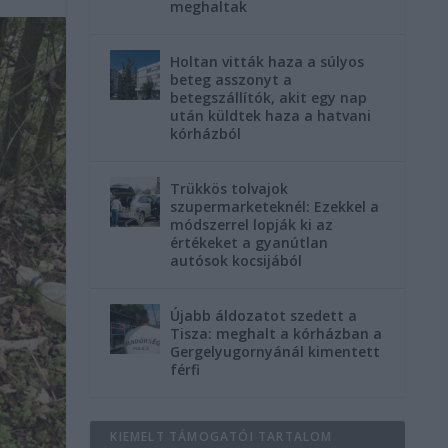
meghaltak
Holtan vitták haza a súlyos
beteg asszonyt a
betegszállítók, akit egy nap
után küldtek haza a hatvani
kórházból
Trükkös tolvajok
szupermarketeknél: Ezekkel a
módszerrel lopják ki az
értékeket a gyanútlan
autósok kocsijából
Újabb áldozatot szedett a
Tisza: meghalt a kórházban a
Gergelyugornyánál kimentett
férfi
KIEMELT TÁMOGATÓI TARTALOM