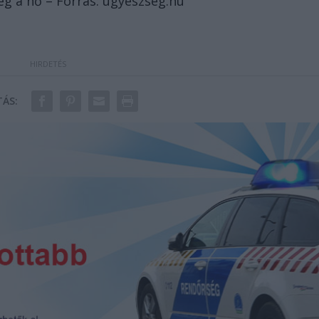
eg a nő – Forrás: ugyeszseg.hu
ÁS: