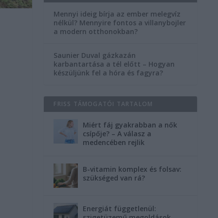
Mennyi ideig bírja az ember melegvíz
nélkül? Mennyire fontos a villanybojler
a modern otthonokban?
Saunier Duval gázkazán
karbantartása a tél előtt – Hogyan
készüljünk fel a hóra és fagyra?
FRISS TÁMOGATÓI TARTALOM
Miért fáj gyakrabban a nők
csípője? – A válasz a
medencében rejlik
B-vitamin komplex és folsav:
szükséged van rá?
Energiát függetlenül:
szigetüzemű megoldások