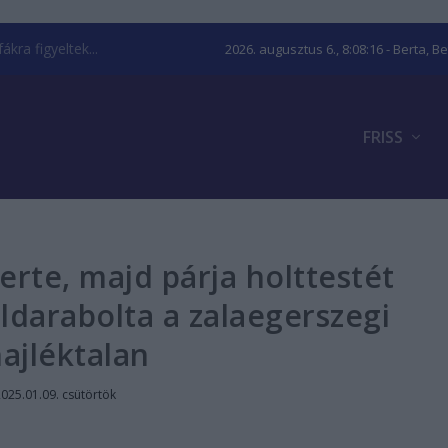
kra figyeltek...
2026. augusztus 6., 8:08:17
- Berta, B
FRISS
rte, majd párja holttestét
eldarabolta a zalaegerszegi
ajléktalan
025.01.09. csütörtök