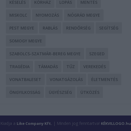
KÉSELÉS
KÓRHÁZ
LOPÁS
MENTÉS
MISKOLC
NYOMOZÁS
NÓGRÁD MEGYE
PEST MEGYE
RABLÁS
RENDŐRSÉG
SEGÍTSÉG
SOMOGY MEGYE
SZABOLCS-SZATMÁR-BEREG MEGYE
SZEGED
TRAGÉDIA
TÁMADÁS
TŰZ
VEREKEDÉS
VONATBALESET
VONATGÁZOLÁS
ÉLETMENTÉS
ÖNGYILKOSSÁG
ÜGYÉSZSÉG
ÜTKÖZÉS
Kiadja a
| Minden jog fenntartva!
Like Company Kft.
KÉKVILLOGO.hu