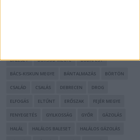
HIRDETÉS
CÍMKÉK
BALESET
BORSOD MEGYE
BUDAPEST
BÁCS-KISKUN MEGYE
BÁNTALMAZÁS
BÖRTÖN
CSALÁD
CSALÁS
DEBRECEN
DROG
ELFOGÁS
ELTŰNT
ERŐSZAK
FEJÉR MEGYE
FENYEGETÉS
GYILKOSSÁG
GYŐR
GÁZOLÁS
HALÁL
HALÁLOS BALESET
HALÁLOS GÁZOLÁS