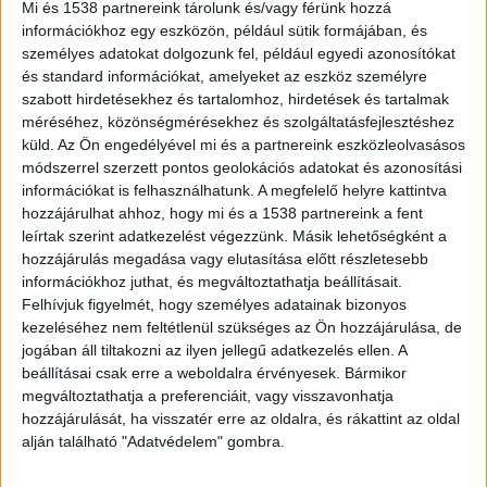
Mi és 1538 partnereink tárolunk és/vagy férünk hozzá
információkhoz egy eszközön, például sütik formájában, és
személyes adatokat dolgozunk fel, például egyedi azonosítókat
és standard információkat, amelyeket az eszköz személyre
szabott hirdetésekhez és tartalomhoz, hirdetések és tartalmak
Balhézott a család
méréséhez, közönségmérésekhez és szolgáltatásfejlesztéshez
A kiskunhalasi házaspár együtt lakott egy tanyán
küld.
Az Ön engedélyével mi és a partnereink eszközleolvasásos
módszerrel szerzett pontos geolokációs adatokat és azonosítási
a családtagjaikkal, köztük a feleség idős anyjával.
információkat is felhasználhatunk. A megfelelő helyre kattintva
Az egyik délután a feleség olyan tárgyakat akart
hozzájárulhat ahhoz, hogy mi és a 1538 partnereink a fent
leírtak szerint adatkezelést végezzünk. Másik lehetőségként a
eladni a tanyáról, ami nem az övé, hanem a férje
hozzájárulás megadása vagy elutasítása előtt részletesebb
szintén ott lakó családtagjaié volt, ebből pedig
információkhoz juthat, és megváltoztathatja beállításait.
Felhívjuk figyelmét, hogy személyes adatainak bizonyos
jókora balhé keveredett.
A Kékvillogó legfrissebb
kezeléséhez nem feltétlenül szükséges az Ön hozzájárulása, de
híreit ide kattintva éred el! A Facebookon már
jogában áll tiltakozni az ilyen jellegű adatkezelés ellen. A
341 ezernél is többen követnek minket.
beállításai csak erre a weboldalra érvényesek. Bármikor
megváltoztathatja a preferenciáit, vagy visszavonhatja
hozzájárulását, ha visszatér erre az oldalra, és rákattint az oldal
alján található "Adatvédelem" gombra.