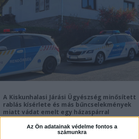
A Kiskunhalasi Járási Ügyészség minősített
rablás kísérlete és más bűncselekmények
miatt vádat emelt egy házaspárral
szemben, akik tavaly márciusban a saját
otthonában akarták kirabolni késsel a
Az Ön adatainak védelme fontos a
számunkra
feleség anyját.