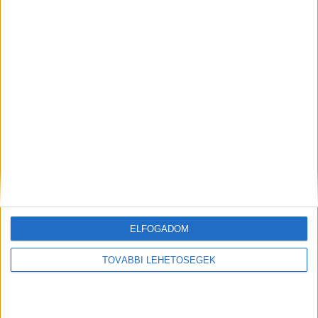
legfrissebb híreit ide kattintva éred el! A
Facebookon már 341 ezernél is többen követnek
minket.
Kiemelt kép:
MEGOSZTÁS:
ELFOGADOM
TOVÁBBI LEHETŐSÉGEK