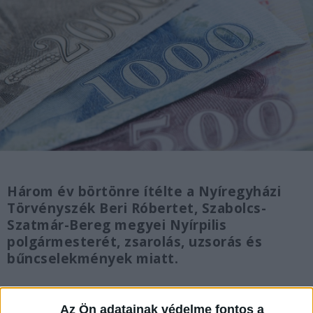
Három év börtönre ítélte a Nyíregyházi
Törvényszék Beri Róbertet, Szabolcs-
Szatmár-Bereg megyei Nyírpilis
polgármesterét, zsarolás, uzsorás és
bűncselekmények miatt.
Az Ön adatainak védelme fontos a