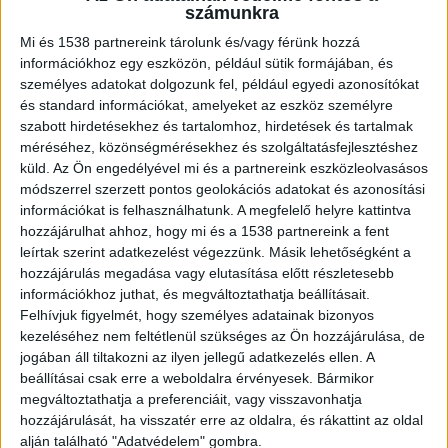
számunkra
Kihasználta a nehéz anyagi helyzetben
Mi és 1538 partnereink tárolunk és/vagy férünk hozzá
lévőket
információkhoz egy eszközön, például sütik formájában, és
személyes adatokat dolgozunk fel, például egyedi azonosítókat
A férfi feltehetően 2014-től a szabolcsi település
és standard információkat, amelyeket az eszköz személyre
polgármestereként kihasználta a nehéz anyagi
szabott hirdetésekhez és tartalomhoz, hirdetések és tartalmak
méréséhez, közönségmérésekhez és szolgáltatásfejlesztéshez
helyzetben lévő lakosok sorsát. Úgy tudni több
küld.
Az Ön engedélyével mi és a partnereink eszközleolvasásos
embernek hitelre adott pénzt és élelmiszert úgy,
módszerrel szerzett pontos geolokációs adatokat és azonosítási
információkat is felhasználhatunk. A megfelelő helyre kattintva
hogy később havonta ötven százalékkal több
hozzájárulhat ahhoz, hogy mi és a 1538 partnereink a fent
pénzt kért vissza tőlük.
leírtak szerint adatkezelést végezzünk. Másik lehetőségként a
hozzájárulás megadása vagy elutasítása előtt részletesebb
információkhoz juthat, és megváltoztathatja beállításait.
Felhívjuk figyelmét, hogy személyes adatainak bizonyos
kezeléséhez nem feltétlenül szükséges az Ön hozzájárulása, de
jogában áll tiltakozni az ilyen jellegű adatkezelés ellen. A
beállításai csak erre a weboldalra érvényesek. Bármikor
megváltoztathatja a preferenciáit, vagy visszavonhatja
hozzájárulását, ha visszatér erre az oldalra, és rákattint az oldal
alján található "Adatvédelem" gombra.