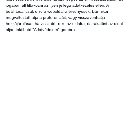
jogában áll tiltakozni az ilyen jellegű adatkezelés ellen. A
beállításai csak erre a weboldalra érvényesek. Bármikor
megváltoztathatja a preferenciáit, vagy visszavonhatja
hozzájárulását, ha visszatér erre az oldalra, és rákattint az oldal
alján található "Adatvédelem" gombra.
Szombat hajnalban bukkantak a
holtestekre
Csongrád-Csanád Vármegyei Rendőr-
főkapitányság munkatársai szombat hajnalban
egy szegedi lakásban két holttestet találtak. A
bűncselekmény egy hatlakásos, kétszintes
társasház egyik földszinti lakásában történt.