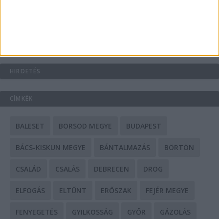
Mit tudnak a keleti e-bike-ok?
HIRDETÉS
CÍMKÉK
BALESET
BORSOD MEGYE
BUDAPEST
BÁCS-KISKUN MEGYE
BÁNTALMAZÁS
BÖRTÖN
CSALÁD
CSALÁS
DEBRECEN
DROG
ELFOGÁS
ELTŰNT
ERŐSZAK
FEJÉR MEGYE
FENYEGETÉS
GYILKOSSÁG
GYŐR
GÁZOLÁS