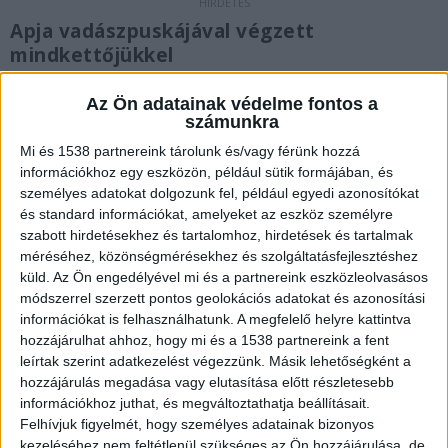
Apja vadászpuskájával végzett
mindkettőjükkel
A Blikk.hu
írta meg
, hogy barátja ölhetett meg
Az Ön adatainak védelme fontos a
egy tajvani lányt Szegeden. Friss információk
számunkra
szerint az informatikával foglalkozó férfi az apja
Mi és 1538 partnereink tárolunk és/vagy férünk hozzá
információkhoz egy eszközön, például sütik formájában, és
vadászpuskájával lőtte le a lányt, majd magával is
személyes adatokat dolgozunk fel, például egyedi azonosítókat
végzett.
A Kékvillogó.hu legfrissebb híreit ide
és standard információkat, amelyeket az eszköz személyre
szabott hirdetésekhez és tartalomhoz, hirdetések és tartalmak
kattintva éred el!
méréséhez, közönségmérésekhez és szolgáltatásfejlesztéshez
küld.
Az Ön engedélyével mi és a partnereink eszközleolvasásos
módszerrel szerzett pontos geolokációs adatokat és azonosítási
információkat is felhasználhatunk. A megfelelő helyre kattintva
hozzájárulhat ahhoz, hogy mi és a 1538 partnereink a fent
leírtak szerint adatkezelést végezzünk. Másik lehetőségként a
hozzájárulás megadása vagy elutasítása előtt részletesebb
információkhoz juthat, és megváltoztathatja beállításait.
Felhívjuk figyelmét, hogy személyes adatainak bizonyos
kezeléséhez nem feltétlenül szükséges az Ön hozzájárulása, de