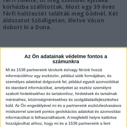
férfi túlélte, őt még szombat éjszaka
kórházba szállítottak. Most egy 39 éves
férfi holttestét találták meg Gödnél. Két
áldozatot Sződligeten, illetve Vácon
dobott ki a Duna.
Az Ön adatainak védelme fontos a
Újabb áldozatot találtak
számunkra
„A verőcei hajóbaleset egy újabb áldozatát
Mi és 1538 partnereink tárolunk és/vagy férünk hozzá
információkhoz egy eszközön, például sütik formájában, és
találta meg a keresőcsoport. A Duna bal partján,
személyes adatokat dolgozunk fel, például egyedi azonosítókat
Göd magasságában a mai napon az Országos
és standard információkat, amelyeket az eszköz személyre
szabott hirdetésekhez és tartalomhoz, hirdetések és tartalmak
Katasztrófavédelem hajós kutatóegysége
méréséhez, közönségmérésekhez és szolgáltatásfejlesztéshez
bukkant rá annak a 39 éves dunakeszi férfinek a
küld.
Az Ön engedélyével mi és a partnereink eszközleolvasásos
módszerrel szerzett pontos geolokációs adatokat és azonosítási
holttesttére, aki a május 18-i vízi ütközés után
információkat is felhasználhatunk. A megfelelő helyre kattintva
tűnt el. A balesetet szenvedett csónak további
hozzájárulhat ahhoz, hogy mi és a 1538 partnereink a fent