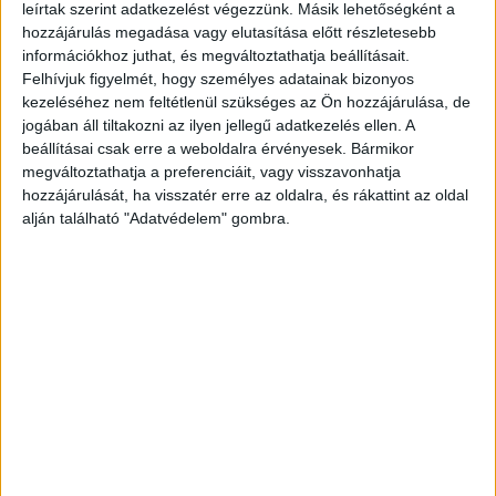
két eltűnt utasának felkutatása jelenleg is
leírtak szerint adatkezelést végezzünk. Másik lehetőségként a
hozzájárulás megadása vagy elutasítása előtt részletesebb
folyamatban van.” – írta közösségi oldalán a
információkhoz juthat, és megváltoztathatja beállításait.
BRFK.
A Kékvillogó legfrissebb híreit ide
Felhívjuk figyelmét, hogy személyes adatainak bizonyos
kezeléséhez nem feltétlenül szükséges az Ön hozzájárulása, de
kattintva éred el! A Facebookon már 341 ezernél
jogában áll tiltakozni az ilyen jellegű adatkezelés ellen. A
is többen követnek minket.
beállításai csak erre a weboldalra érvényesek. Bármikor
megváltoztathatja a preferenciáit, vagy visszavonhatja
hozzájárulását, ha visszatér erre az oldalra, és rákattint az oldal
alján található "Adatvédelem" gombra.