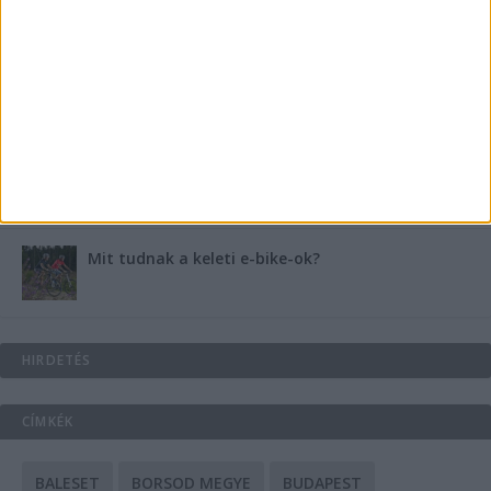
Energiát függetlenül: szigetüzemű megoldások
A csőbúvár szivattyúk: mit kell tudni róluk?
Mit tudnak a keleti e-bike-ok?
HIRDETÉS
CÍMKÉK
BALESET
BORSOD MEGYE
BUDAPEST