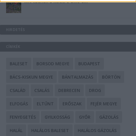
Mit tudnak a keleti e-bike-ok?
HIRDETÉS
CÍMKÉK
BALESET
BORSOD MEGYE
BUDAPEST
BÁCS-KISKUN MEGYE
BÁNTALMAZÁS
BÖRTÖN
CSALÁD
CSALÁS
DEBRECEN
DROG
ELFOGÁS
ELTŰNT
ERŐSZAK
FEJÉR MEGYE
FENYEGETÉS
GYILKOSSÁG
GYŐR
GÁZOLÁS
HALÁL
HALÁLOS BALESET
HALÁLOS GÁZOLÁS