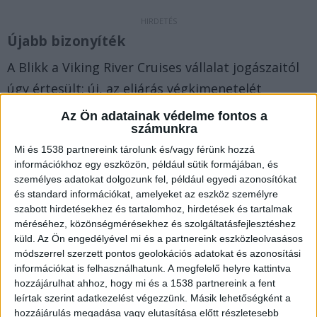
Újabb bizonyíték
A Blikk a Viking River Cruises vállalat jogászaitól
úgy értesült: új, az eljárás végkimenetelét
befolyásoló bizonyítékot nyújtottak be. Szerintük
Az Ön adatainak védelme fontos a
számunkra
közvetlenül a baleset előtt a Hableány kormánya
beleakadt egy kötélbe, amitől a kishajó
Mi és 1538 partnereink tárolunk és/vagy férünk hozzá
információkhoz egy eszközön, például sütik formájában, és
irányíthatatlanul vágott a Viking Sigyn elé.
A
személyes adatokat dolgozunk fel, például egyedi azonosítókat
Kékvillogó.hu legfrissebb híreit ide kattintva éred
és standard információkat, amelyeket az eszköz személyre
szabott hirdetésekhez és tartalomhoz, hirdetések és tartalmak
el!
méréséhez, közönségmérésekhez és szolgáltatásfejlesztéshez
küld.
Az Ön engedélyével mi és a partnereink eszközleolvasásos
módszerrel szerzett pontos geolokációs adatokat és azonosítási
információkat is felhasználhatunk. A megfelelő helyre kattintva
hozzájárulhat ahhoz, hogy mi és a 1538 partnereink a fent
leírtak szerint adatkezelést végezzünk. Másik lehetőségként a
hozzájárulás megadása vagy elutasítása előtt részletesebb