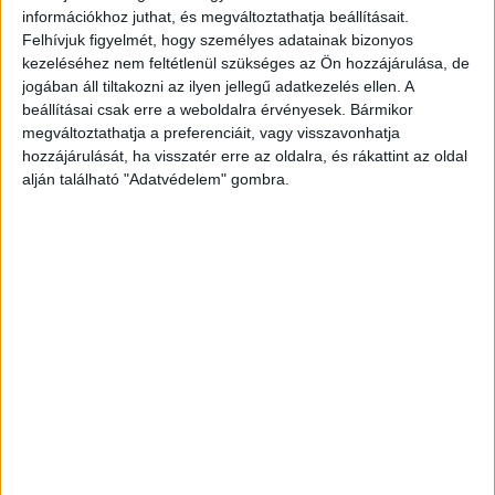
információkhoz juthat, és megváltoztathatja beállításait.
Felhívjuk figyelmét, hogy személyes adatainak bizonyos
kezeléséhez nem feltétlenül szükséges az Ön hozzájárulása, de
jogában áll tiltakozni az ilyen jellegű adatkezelés ellen. A
beállításai csak erre a weboldalra érvényesek. Bármikor
megváltoztathatja a preferenciáit, vagy visszavonhatja
hozzájárulását, ha visszatér erre az oldalra, és rákattint az oldal
alján található "Adatvédelem" gombra.
Módosul a felelősség
Egy videófelvétel is a kezükben van, ahogyan a
Hableány matróza a kötelet próbálja kirángatni a
balesetet megelőző másodpercekben. Ha a
felvétel hiteles, az azt jelenti, hogy a tragédiáért
nemcsak a Viking, illetve annak kapitánya a
felelős.