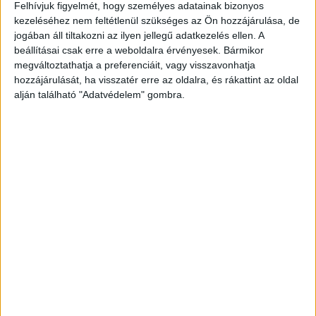
Felhívjuk figyelmét, hogy személyes adatainak bizonyos
helyezték, majd kimentették a mély árokból, és
kezeléséhez nem feltétlenül szükséges az Ön hozzájárulása, de
átadták a mentőhelikopter személyzetének,
jogában áll tiltakozni az ilyen jellegű adatkezelés ellen. A
amely azonnal kórházba szállította. A
112Press
beállításai csak erre a weboldalra érvényesek. Bármikor
megváltoztathatja a preferenciáit, vagy visszavonhatja
információi
szerint a tanárnő súlyos,
hozzájárulását, ha visszatér erre az oldalra, és rákattint az oldal
életveszélyes sérüléseket szenvedett. Az orvosok
alján található "Adatvédelem" gombra.
minden igyekezete ellenére a kórházban belehalt
a sérüléseibe.
A Kékvillogó legfrissebb híreit ide
kattintva éred el! A Facebookon már 342 ezernél
is többen követnek minket.