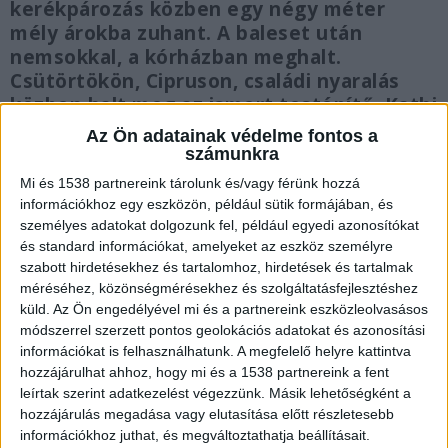
kerékpározás közben egy négy méter
mély árokba zuhant. A baleset után
nemsokkal, a kórházban meghalt.
Csütörtökön, Cipruson, családi nyaralás
közben halt meg az ismert testépítő, Kathi
Béla. Őt is kerékpározás közben érte
Az Ön adatainak védelme fontos a
súlyos baleset, a sportoló a helyszínen
számunkra
életét vesztette.
FRISS: Meghalt egy
Mi és 1538 partnereink tárolunk és/vagy férünk hozzá
családapa, egy nő pedig súlyosan
információkhoz egy eszközön, például sütik formájában, és
megsérült – 24 óra alatt két biciklisbaleset
személyes adatokat dolgozunk fel, például egyedi azonosítókat
történt Etyeken
és standard információkat, amelyeket az eszköz személyre
szabott hirdetésekhez és tartalomhoz, hirdetések és tartalmak
méréséhez, közönségmérésekhez és szolgáltatásfejlesztéshez
küld.
Az Ön engedélyével mi és a partnereink eszközleolvasásos
módszerrel szerzett pontos geolokációs adatokat és azonosítási
információkat is felhasználhatunk. A megfelelő helyre kattintva
Hordágyon emelték ki
hozzájárulhat ahhoz, hogy mi és a 1538 partnereink a fent
leírtak szerint adatkezelést végezzünk. Másik lehetőségként a
A város önkormányzati tűzoltói és a mentők
hozzájárulás megadása vagy elutasítása előtt részletesebb
közösen emelték ki a bajba jutott nőt. Hordágyra
információkhoz juthat, és megváltoztathatja beállításait.