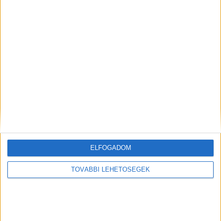
napra leáll miattuk a közlekedés” – írta egy
elkeseredett hozzászóló az újabb tragédia
kapcsán.
Kiszaladt elé
A helyszínről származó információk szerint egy
férfi kiszaladt a vonat elé, feltehetőleg
öngyilkossági szándékkal. A mozdonyvezetőnek
esélye sem volt arra, hogy időben megállítsa a
szerelvényt.
ELFOGADOM
TOVÁBBI LEHETŐSÉGEK
Szörnyű balesetek
Ugyancsak BudaPestkörnyéke.hu
számolt
be
arról a közelmúltban, hogy két szörnyű