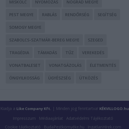
MISKOLC
NYOMOZÁS
NÓGRÁD MEGYE
PEST MEGYE
RABLÁS
RENDŐRSÉG
SEGÍTSÉG
SOMOGY MEGYE
SZABOLCS-SZATMÁR-BEREG MEGYE
SZEGED
TRAGÉDIA
TÁMADÁS
TŰZ
VEREKEDÉS
VONATBALESET
VONATGÁZOLÁS
ÉLETMENTÉS
ÖNGYILKOSSÁG
ÜGYÉSZSÉG
ÜTKÖZÉS
Kiadja a
| Minden jog fenntartva!
Like Company Kft.
KÉKVILLOGO.hu
Impresszum
Médiaajánlat
Adatvédelmi Tájékoztató
Cookie tájékoztató
BudaPestkörnyéke.hu
IngatlanHírek.com