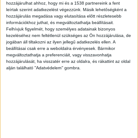
hozzájárulhat ahhoz, hogy mi és a 1538 partnereink a fent
leírtak szerint adatkezelést végezzünk. Másik lehetőségként a
hozzájárulás megadása vagy elutasítása előtt részletesebb
információkhoz juthat, és megváltoztathatja beállításait.
Felhívjuk figyelmét, hogy személyes adatainak bizonyos
kezeléséhez nem feltétlenül szükséges az Ön hozzájárulása, de
jogában áll tiltakozni az ilyen jellegű adatkezelés ellen. A
beállításai csak erre a weboldalra érvényesek. Bármikor
megváltoztathatja a preferenciáit, vagy visszavonhatja
hozzájárulását, ha visszatér erre az oldalra, és rákattint az oldal
alján található "Adatvédelem" gombra.
Pótlóbusz indult
Az Egerből Debrecenbe 12: 42-kor induló
InterRégió vonat helyett Füzesabonytól
Poroszlóig pótlóbusz közlekedik – közölte a