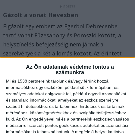
Gázolt a vonat Hevesben
Elgázolt egy embert az Egerből Debrecenbe
tartó vonat Füzesabony és Poroszló között, a
helyszínelés befejezéséig nem járnak a
szerelvények a két állomás között. Az érintett
vonat nem közlekedett tovább. A Debrecenből
Az Ön adatainak védelme fontos a
Egerbe 10:59-kor elindult InterRégió vonat (6514)
számunkra
csak Poroszló állomásig közlekedett. Utasait
Mi és 1538 partnereink tárolunk és/vagy férünk hozzá
információkhoz egy eszközön, például sütik formájában, és
Poroszló és Füzesabony között pótlóbusz
személyes adatokat dolgozunk fel, például egyedi azonosítókat
szállította, Füzesabonytól Egerig az első
és standard információkat, amelyeket az eszköz személyre
szabott hirdetésekhez és tartalomhoz, hirdetések és tartalmak
alkalmas vonattal utazhattak tovább.
A
méréséhez, közönségmérésekhez és szolgáltatásfejlesztéshez
Kékvillogó.hu legfrissebb híreit ide kattintva éred
küld.
Az Ön engedélyével mi és a partnereink eszközleolvasásos
el.
módszerrel szerzett pontos geolokációs adatokat és azonosítási
információkat is felhasználhatunk. A megfelelő helyre kattintva