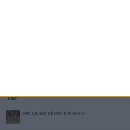
FRISS TÁMOGATÓI TARTALOM
Miért fáj gyakrabban a nők csípője? – A válasz a
medencében rejlik
B-vitamin komplex és folsav: szükséged van rá?
Energiát függetlenül: szigetüzemű megoldások
A csőbúvár szivattyúk: mit kell tudni róluk?
Mit tudnak a keleti e-bike-ok?