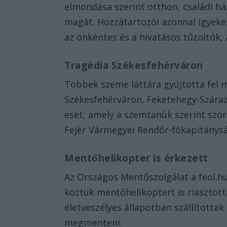
elmondása szerint otthon, családi há
magát. Hozzátartozói azonnal igyekez
az önkéntes és a hivatásos tűzoltók,
Tragédia Székesfehérváron
Többek szeme láttára gyújtotta fel m
Székesfehérváron. Feketehegy-Száraz
eset, amely a szemtanúk szerint szörny
Fejér Vármegyei Rendőr-főkapitánysá
Mentőhelikopter is érkezett
Az Országos Mentőszolgálat a feol.h
köztük mentőhelikoptert is riasztotta
életveszélyes állapotban szállítottak 
megmenteni.