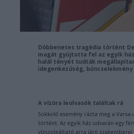
Döbbenetes tragédia történt De
magát gyújtotta fel az egyik há
halál tényét tudták megállapítan
idegenkezűség, bűncselekmény 
A vízóra leolvasók találtak rá
Sokkoló esemény rázta meg a Varsa u
történt. Az egyik ház udvarán egy férf
vízszolgáltató arra járó szakemberei