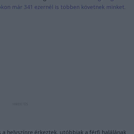
bookon már 341 ezernél is többen követnek minket.
 a helyszínre érkeztek, utóbbiak a férfi halálának