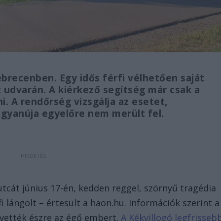
brecenben. Egy idős férfi vélhetően saját
z udvarán. A kiérkező segítség már csak a
i. A rendőrség vizsgálja az esetet,
gyanúja egyelőre nem merült fel.
tcát június 17-én, kedden reggel, szörnyű tragédia
i lángolt – értesült a haon.hu. Információk szerint a
 vették észre az égő embert.
A Kékvillogó legfrisseb