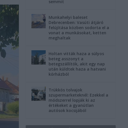
semmit
Munkahelyi baleset
Debrecenben: Vasúti átjáró
felújítása közben sodorta el a
vonat a munkásokat, ketten
meghaltak
Holtan vitták haza a súlyos
beteg asszonyt a
betegszállítók, akit egy nap
után küldtek haza a hatvani
kórházból
Trükkös tolvajok
szupermarketeknél: Ezekkel a
módszerrel lopják ki az
értékeket a gyanútlan
autósok kocsijából