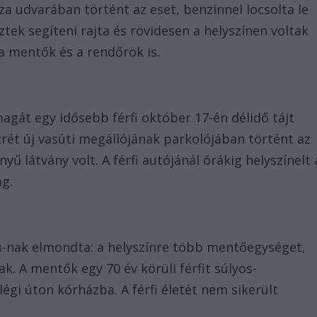
za udvarában történt az eset, benzinnel locsolta le
tek segíteni rajta és rövidesen a helyszínen voltak
 a mentők és a rendőrök is.
agát egy idősebb férfi október 17-én délidő tájt
rét új vasúti megállójának parkolójában történt az
ű látvány volt. A férfi autójánál órákig helyszínelt 
g.
u-nak elmondta: a helyszínre több mentőegységet,
k. A mentők egy 70 év körüli férfit súlyos-
légi úton kórházba. A férfi életét nem sikerült