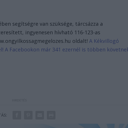
ében segítségre van szüksége, tárcsázza a
zeresített, ingyenesen hívható 116-123-as
ww.ongyilkossagmegelozes.hu oldalt!
A Kékvillogó
d el! A Facebookon már 341 ezernél is többen követne
ÁS: