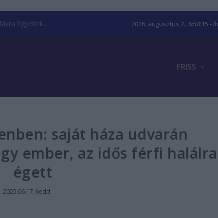
kra figyeltek...
2026. augusztus 7., 6:50:16
- I
FRISS
enben: saját háza udvarán
gy ember, az idős férfi halálra
égett
|
2025.06.17. kedd