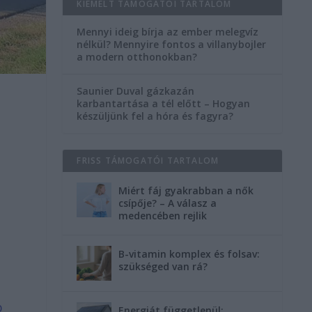
KIEMELT TÁMOGATÓI TARTALOM
Mennyi ideig bírja az ember melegvíz
nélkül? Mennyire fontos a villanybojler
a modern otthonokban?
Saunier Duval gázkazán
karbantartása a tél előtt – Hogyan
készüljünk fel a hóra és fagyra?
FRISS TÁMOGATÓI TARTALOM
Miért fáj gyakrabban a nők
csípője? – A válasz a
medencében rejlik
B-vitamin komplex és folsav:
szükséged van rá?
b
Energiát függetlenül: