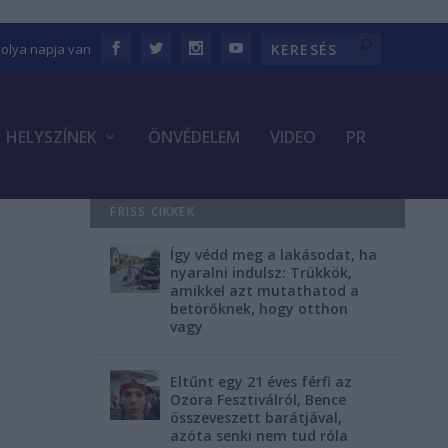
bolya napja van
HELYSZÍNEK
ÖNVÉDELEM
VIDEO
PR
FRISS CIKKEK
Így védd meg a lakásodat, ha
nyaralni indulsz: Trükkök,
amikkel azt mutathatod a
betörőknek, hogy otthon
vagy
Eltűnt egy 21 éves férfi az
Ozora Fesztiválról, Bence
összeveszett barátjával,
azóta senki nem tud róla