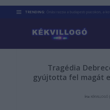
TRENDING:
Óriási razzia a budapesti piacokon, a kofá
Tragédia Debrec
gyújtotta fel magát e
Írta:
KÉKVILLOGÓ