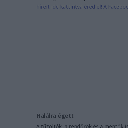
híreit ide kattintva éred el! A Face
Halálra égett
A tűzoltók, a rendőrök és a mentők is