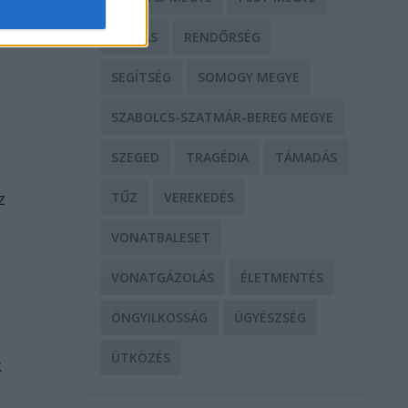
RABLÁS
RENDŐRSÉG
SEGÍTSÉG
SOMOGY MEGYE
SZABOLCS-SZATMÁR-BEREG MEGYE
t
SZEGED
TRAGÉDIA
TÁMADÁS
z
TŰZ
VEREKEDÉS
VONATBALESET
VONATGÁZOLÁS
ÉLETMENTÉS
ÖNGYILKOSSÁG
ÜGYÉSZSÉG
ÜTKÖZÉS
k