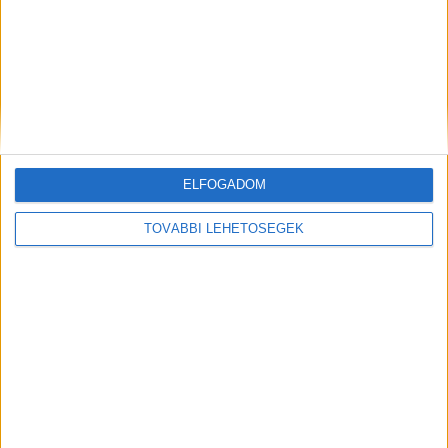
megreformálásáról közösen viszik tovább, és „az
ő emléke előtt tisztelegve valósítják meg
mindazt, amiért dolgozni szeretett volna”.
A
Kékvillogó legfrissebb híreit ide kattintva éred el!
A Facebookon már 342 ezernél is többen
követnek minket.
ELFOGADOM
TOVÁBBI LEHETŐSÉGEK
Kiemelt kép: illusztráció
MEGOSZTÁS: