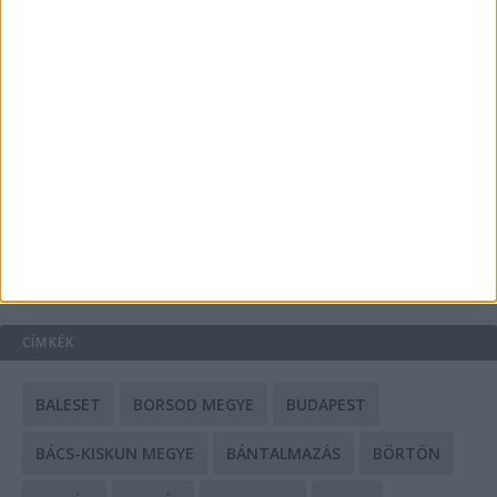
A csőbúvár szivattyúk: mit kell tudni róluk?
Mit tudnak a keleti e-bike-ok?
HIRDETÉS
CÍMKÉK
BALESET
BORSOD MEGYE
BUDAPEST
BÁCS-KISKUN MEGYE
BÁNTALMAZÁS
BÖRTÖN