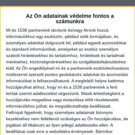
Gázolt a vonat Óbudán
Az Ön adatainak védelme fontos a
számunkra
„19 óra 35 perckor egy személyvonat Angyalföld
Mi és 1538 partnereink tárolunk és/vagy férünk hozzá
irányából Solymár felé közlekedett, amikor
információkhoz egy eszközön, például sütik formájában, és
személyes adatokat dolgozunk fel, például egyedi azonosítókat
Óbuda vasútállomáson a kiépített gyalogos
és standard információkat, amelyeket az eszköz személyre
átjárón egy fiatal lány nem adott elsőbbséget az
szabott hirdetésekhez és tartalomhoz, hirdetések és tartalmak
méréséhez, közönségmérésekhez és szolgáltatásfejlesztéshez
elhaladó vonatnak; a szerelvény elé lépett, ami
küld.
Az Ön engedélyével mi és a partnereink eszközleolvasásos
elütötte. A 22 éves lány a balesetben olyan súlyos
módszerrel szerzett pontos geolokációs adatokat és azonosítási
sérüléseket szenvedett, hogy a helyszínen életét
információkat is felhasználhatunk. A megfelelő helyre kattintva
hozzájárulhat ahhoz, hogy mi és a 1538 partnereink a fent
vesztette” – közölte megkeresésünkre a BRFK.
A
leírtak szerint adatkezelést végezzünk. Másik lehetőségként a
Kékvillogó legfrissebb híreit ide kattintva éred el!
hozzájárulás megadása vagy elutasítása előtt részletesebb
információkhoz juthat, és megváltoztathatja beállításait.
A Facebookon már 342 ezernél is többen
Felhívjuk figyelmét, hogy személyes adatainak bizonyos
követnek minket.
kezeléséhez nem feltétlenül szükséges az Ön hozzájárulása, de
jogában áll tiltakozni az ilyen jellegű adatkezelés ellen. A
beállításai csak erre a weboldalra érvényesek. Bármikor