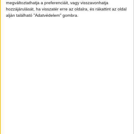
megváltoztathatja a preferenciáit, vagy visszavonhatja
hozzájárulását, ha visszatér erre az oldalra, és rákattint az oldal
alján található "Adatvédelem" gombra.
Telefonálás közben gázolta el a vonat
MInt kiderült, az áldozat az ELTE Kollégiumi
Hallgatói Önkormányzatának mindössze négy
nappal korábban megválasztott elnöke volt. A