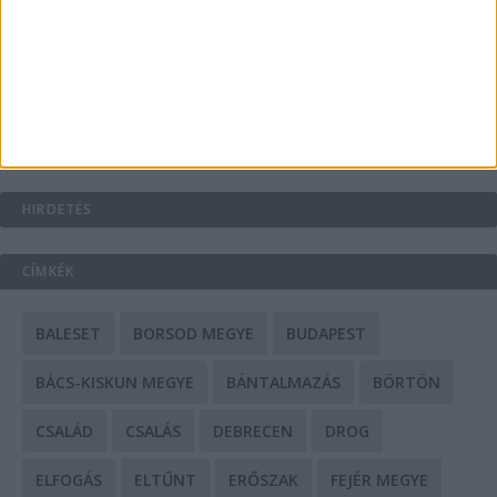
A csőbúvár szivattyúk: mit kell tudni róluk?
Mit tudnak a keleti e-bike-ok?
HIRDETÉS
CÍMKÉK
BALESET
BORSOD MEGYE
BUDAPEST
BÁCS-KISKUN MEGYE
BÁNTALMAZÁS
BÖRTÖN
CSALÁD
CSALÁS
DEBRECEN
DROG
ELFOGÁS
ELTŰNT
ERŐSZAK
FEJÉR MEGYE