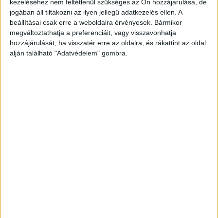
kezeléséhez nem feltétlenül szükséges az Ön hozzájárulása, de
mindannyiunknak tanulnunk kell, több embert
jogában áll tiltakozni az ilyen jellegű adatkezelés ellen. A
beállításai csak erre a weboldalra érvényesek. Bármikor
nem veszíthetünk el a telefonozás, a
megváltoztathatja a preferenciáit, vagy visszavonhatja
figyelmetlenség miatt. Már nem tudok másképp
hozzájárulását, ha visszatér erre az oldalra, és rákattint az oldal
fogalmazni, csak így: könyörgök mindenkinek,
alján található "Adatvédelem" gombra.
hogy vasúti átjárón való áthaladás előtt nézzen
körül!” – választolta a
Blikknek
Hegyi Zsolt.
A
Kékvillogó legfrissebb híreit ide kattintva éred el!
A Facebookon már 342 ezernél is többen
követnek minket.