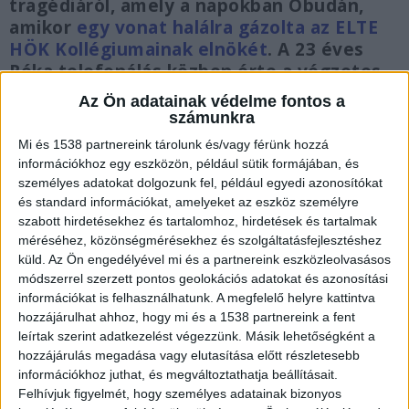
tragédiáról, amely a napokban Óbudán,
amikor
egy vonat halálra gázolta az ELTE
HÖK Kollégiumainak elnökét
. A 23 éves
Réka telefonálás közben érte a végzetes
baleset. A MÁV vezérigazgatója szerint
Az Ön adatainak védelme fontos a
erősen gondolkodnak azon, hogy
számunkra
nyilvánosságra hozzák a felvételeket,
Mi és 1538 partnereink tárolunk és/vagy férünk hozzá
hogy soha senkivel ne történjen meg
információkhoz egy eszközön, például sütik formájában, és
hasonló tragédia.
személyes adatokat dolgozunk fel, például egyedi azonosítókat
és standard információkat, amelyeket az eszköz személyre
szabott hirdetésekhez és tartalomhoz, hirdetések és tartalmak
méréséhez, közönségmérésekhez és szolgáltatásfejlesztéshez
küld.
Az Ön engedélyével mi és a partnereink eszközleolvasásos
módszerrel szerzett pontos geolokációs adatokat és azonosítási
Nyilvánosságra hoznák a felvételt
információkat is felhasználhatunk. A megfelelő helyre kattintva
„Megnéztük a felvételt, és fontolgatjuk annak
hozzájárulhat ahhoz, hogy mi és a 1538 partnereink a fent
leírtak szerint adatkezelést végezzünk. Másik lehetőségként a
nyilvánosságra hozását is – természetesen a
hozzájárulás megadása vagy elutasítása előtt részletesebb
kegyeleti szempontok maradéktalan
információkhoz juthat, és megváltoztathatja beállításait.
Felhívjuk figyelmét, hogy személyes adatainak bizonyos
érvényesülése mellett –, mert ebből