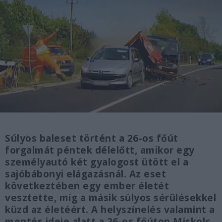
Súlyos baleset történt a 26-os főút
forgalmát péntek délelőtt, amikor egy
személyautó két gyalogost ütött el a
sajóbábonyi elágazásnál. Az eset
következtében egy ember életét
vesztette, míg a másik súlyos sérülésekkel
küzd az életéért. A helyszínelés valamint a
mentés ideje alatt a 26-os főúton Miskolc