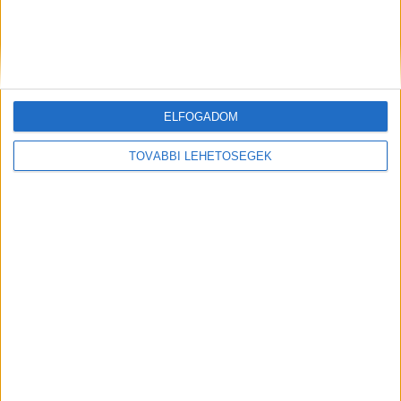
és peren kívüli eljárások során, hogy a lehető
legmagasabb kártérítési összeget érje el! 📞 06
70 515 7777 | ✉️
balesetiugyvedek@gmail.com
További információ:
www.kozutiserules.hu
ELFOGADOM
Kiemelt kép: illusztráció
TOVÁBBI LEHETŐSÉGEK
MEGOSZTÁS: