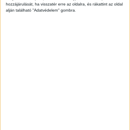
hozzájárulását, ha visszatér erre az oldalra, és rákattint az oldal
alján található "Adatvédelem" gombra.
Egy nőt újraélesztettek
A halálos baleset során információink szerint a
Közútkezelő egyik munkatársa hunyt el, egy
másik pedig megsérült. Egy hölgyet súlyos,
életveszélyes sérülésekkel vittek el a mentők,