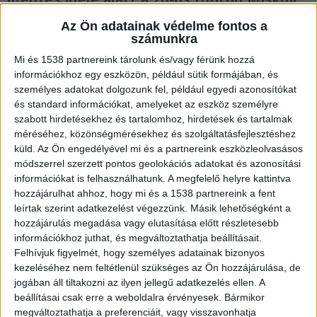
irányába lezárták az útszakaszt.
Az Ön adatainak védelme fontos a
számunkra
Mi és 1538 partnereink tárolunk és/vagy férünk hozzá
információkhoz egy eszközön, például sütik formájában, és
személyes adatokat dolgozunk fel, például egyedi azonosítókat
Teljes útzár
és standard információkat, amelyeket az eszköz személyre
szabott hirdetésekhez és tartalomhoz, hirdetések és tartalmak
Teljes útlezárás van érvényben a 26-os főúton
méréséhez, közönségmérésekhez és szolgáltatásfejlesztéshez
Miskolc irányába, a sajóbábonyi elágazásnál –
küld.
Az Ön engedélyével mi és a partnereink eszközleolvasásos
tette közé a Borsod-Abaúj-Zemplén Vármegyei
módszerrel szerzett pontos geolokációs adatokat és azonosítási
információkat is felhasználhatunk. A megfelelő helyre kattintva
Rendőr-főkapitányság a tragikus hírt. A halálos
hozzájárulhat ahhoz, hogy mi és a 1538 partnereink a fent
baleset körülményeit vizsgálják.
A Kékvillogó
leírtak szerint adatkezelést végezzünk. Másik lehetőségként a
hozzájárulás megadása vagy elutasítása előtt részletesebb
legfrissebb híreit ide kattintva éred el! A
információkhoz juthat, és megváltoztathatja beállításait.
Facebookon már 341 ezernél is többen követnek
Felhívjuk figyelmét, hogy személyes adatainak bizonyos
kezeléséhez nem feltétlenül szükséges az Ön hozzájárulása, de
minket.
jogában áll tiltakozni az ilyen jellegű adatkezelés ellen. A
beállításai csak erre a weboldalra érvényesek. Bármikor
megváltoztathatja a preferenciáit, vagy visszavonhatja