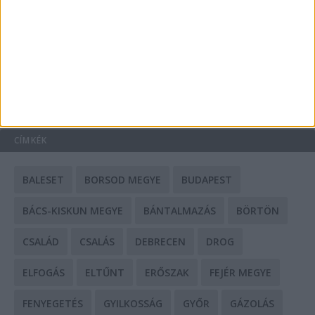
Mit tudnak a keleti e-bike-ok?
HIRDETÉS
CÍMKÉK
BALESET
BORSOD MEGYE
BUDAPEST
BÁCS-KISKUN MEGYE
BÁNTALMAZÁS
BÖRTÖN
CSALÁD
CSALÁS
DEBRECEN
DROG
ELFOGÁS
ELTŰNT
ERŐSZAK
FEJÉR MEGYE
FENYEGETÉS
GYILKOSSÁG
GYŐR
GÁZOLÁS