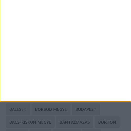
Energiát függetlenül: szigetüzemű megoldások
A csőbúvár szivattyúk: mit kell tudni róluk?
Mit tudnak a keleti e-bike-ok?
HIRDETÉS
CÍMKÉK
BALESET
BORSOD MEGYE
BUDAPEST
BÁCS-KISKUN MEGYE
BÁNTALMAZÁS
BÖRTÖN