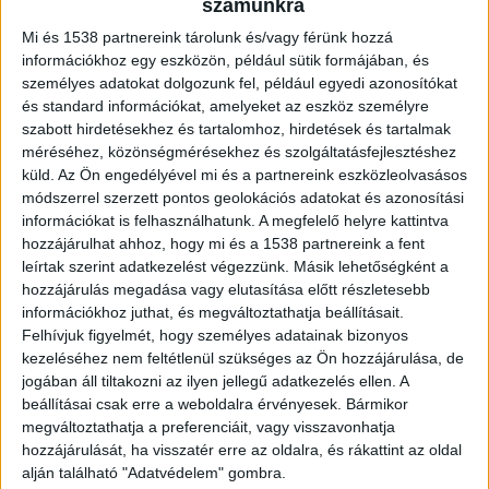
számunkra
következtében egy ember életét
Mi és 1538 partnereink tárolunk és/vagy férünk hozzá
vesztette, a másik sérült a kórházban halt
információkhoz egy eszközön, például sütik formájában, és
meg. A helyszínelés valamint a mentés
személyes adatokat dolgozunk fel, például egyedi azonosítókat
ideje alatt a 26-os főúton Miskolc irányába
és standard információkat, amelyeket az eszköz személyre
lezárták az útszakaszt.
szabott hirdetésekhez és tartalomhoz, hirdetések és tartalmak
méréséhez, közönségmérésekhez és szolgáltatásfejlesztéshez
küld.
Az Ön engedélyével mi és a partnereink eszközleolvasásos
módszerrel szerzett pontos geolokációs adatokat és azonosítási
információkat is felhasználhatunk. A megfelelő helyre kattintva
Egy nőt újraélesztettek
hozzájárulhat ahhoz, hogy mi és a 1538 partnereink a fent
leírtak szerint adatkezelést végezzünk. Másik lehetőségként a
A halálos baleset során információink szerint a
hozzájárulás megadása vagy elutasítása előtt részletesebb
információkhoz juthat, és megváltoztathatja beállításait.
Közútkezelő egyik munkatársa hunyt el, egy
Felhívjuk figyelmét, hogy személyes adatainak bizonyos
másik pedig megsérült. Egy hölgyet súlyos,
kezeléséhez nem feltétlenül szükséges az Ön hozzájárulása, de
jogában áll tiltakozni az ilyen jellegű adatkezelés ellen. A
életveszélyes sérülésekkel vittek el a mentők,
beállításai csak erre a weboldalra érvényesek. Bármikor
újraélesztés után. A nő a kórházban meghalt.
A
megváltoztathatja a preferenciáit, vagy visszavonhatja
Kékvillogó legfrissebb híreit ide kattintva éred el!
hozzájárulását, ha visszatér erre az oldalra, és rákattint az oldal
alján található "Adatvédelem" gombra.
A Facebookon már 341 ezernél is többen