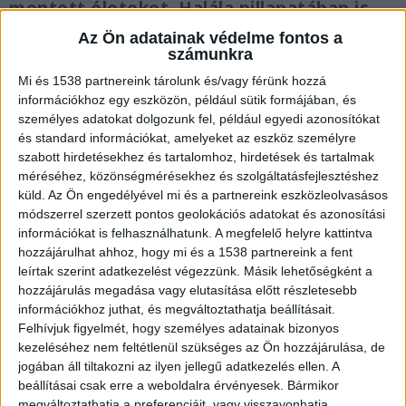
mentett életeket. Halála pillanatában is
ott volt, ahol a legnagyobb szükség volt
Az Ön adatainak védelme fontos a
rá: szolgálatban.
számunkra
Mi és 1538 partnereink tárolunk és/vagy férünk hozzá
információkhoz egy eszközön, például sütik formájában, és
személyes adatokat dolgozunk fel, például egyedi azonosítókat
és standard információkat, amelyeket az eszköz személyre
A reggeli váltásra már nem tudott
szabott hirdetésekhez és tartalomhoz, hirdetések és tartalmak
megjelenni
méréséhez, közönségmérésekhez és szolgáltatásfejlesztéshez
küld.
Az Ön engedélyével mi és a partnereink eszközleolvasásos
Tóth József a tragédia előtti napon is tette a
módszerrel szerzett pontos geolokációs adatokat és azonosítási
információkat is felhasználhatunk. A megfelelő helyre kattintva
dolgát, hivatásának élve segített a rászoruló
hozzájárulhat ahhoz, hogy mi és a 1538 partnereink a fent
embereken. Este, egy feladat ellátását követően
leírtak szerint adatkezelést végezzünk. Másik lehetőségként a
pihenni tért a mentőállomáson. A reggeli
hozzájárulás megadása vagy elutasítása előtt részletesebb
információkhoz juthat, és megváltoztathatja beállításait.
váltásra azonban már nem tudott megjelenni –
Felhívjuk figyelmét, hogy személyes adatainak bizonyos
bajtársai lesújtva, a mentőállomáson
kezeléséhez nem feltétlenül szükséges az Ön hozzájárulása, de
jogában áll tiltakozni az ilyen jellegű adatkezelés ellen. A
szembesültek a felfoghatatlan tragédiával.
A
beállításai csak erre a weboldalra érvényesek. Bármikor
Kékvillogó legfrissebb híreit ide kattintva éred el!
megváltoztathatja a preferenciáit, vagy visszavonhatja