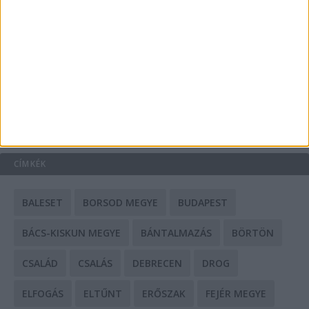
A csőbúvár szivattyúk: mit kell tudni róluk?
Mit tudnak a keleti e-bike-ok?
HIRDETÉS
CÍMKÉK
BALESET
BORSOD MEGYE
BUDAPEST
BÁCS-KISKUN MEGYE
BÁNTALMAZÁS
BÖRTÖN
CSALÁD
CSALÁS
DEBRECEN
DROG
ELFOGÁS
ELTŰNT
ERŐSZAK
FEJÉR MEGYE