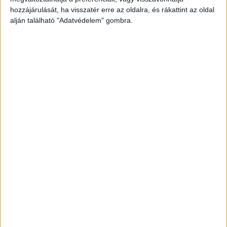
hozzájárulását, ha visszatér erre az oldalra, és rákattint az oldal
A Facebookon már 342 ezernél is többen
alján található "Adatvédelem" gombra.
követnek minket.
Álmában érte a halál