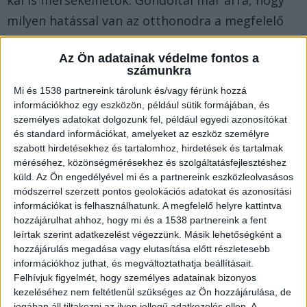
milyen hatással van az otthonodra a megfelelő
árnyékolás?
Az Ön adatainak védelme fontos a
számunkra
Az árnyékolók sokoldalúsága
Mi és 1538 partnereink tárolunk és/vagy férünk hozzá
információkhoz egy eszközön, például sütik formájában, és
A mai modern árnyékolástechnika, különösen
személyes adatokat dolgozunk fel, például egyedi azonosítókat
és standard információkat, amelyeket az eszköz személyre
olyan eszközökkel, mint a
zsaluzia
, lehetővé teszi
szabott hirdetésekhez és tartalomhoz, hirdetések és tartalmak
a fény és a hő pontos irányítását. Ezek az
méréséhez, közönségmérésekhez és szolgáltatásfejlesztéshez
küld.
Az Ön engedélyével mi és a partnereink eszközleolvasásos
eszközök nem egyszerűen árnyékolnak, hanem
módszerrel szerzett pontos geolokációs adatokat és azonosítási
aktívan részt vesznek az otthonod
információkat is felhasználhatunk. A megfelelő helyre kattintva
hozzájárulhat ahhoz, hogy mi és a 1538 partnereink a fent
hőszabályozásában is. A lamellák állíthatósága
leírtak szerint adatkezelést végezzünk. Másik lehetőségként a
révén a bejövő fényt különböző szögekben tudod
hozzájárulás megadása vagy elutasítása előtt részletesebb
irányítani, így az adott napszakhoz igazíthatod a
információkhoz juthat, és megváltoztathatja beállításait.
Felhívjuk figyelmét, hogy személyes adatainak bizonyos
belső világítást. A megfelelő vezérlési
kezeléséhez nem feltétlenül szükséges az Ön hozzájárulása, de
rendszerekkel automatizálhatóvá válnak, és így
jogában áll tiltakozni az ilyen jellegű adatkezelés ellen. A