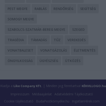
PEST MEGYE
RABLÁS
RENDŐRSÉG
SEGÍTSÉG
SOMOGY MEGYE
SZABOLCS-SZATMÁR-BEREG MEGYE
SZEGED
TRAGÉDIA
TÁMADÁS
TŰZ
VEREKEDÉS
VONATBALESET
VONATGÁZOLÁS
ÉLETMENTÉS
ÖNGYILKOSSÁG
ÜGYÉSZSÉG
ÜTKÖZÉS
Kiadja a
| Minden jog fenntartva!
Like Company Kft.
KÉKVILLOGO.hu
Impresszum
Médiaajánlat
Adatvédelmi Tájékoztató
Cookie tájékoztató
BudaPestkörnyéke.hu
IngatlanHírek.com