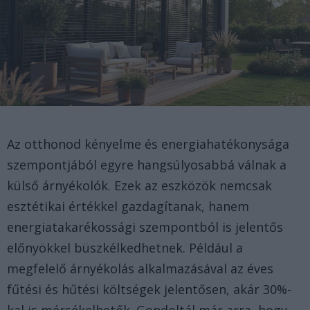
Az otthonod kényelme és energiahatékonysága
szempontjából egyre hangsúlyosabbá válnak a
külső árnyékolók. Ezek az eszközök nemcsak
esztétikai értékkel gazdagítanak, hanem
energiatakarékossági szempontból is jelentős
előnyökkel büszkélkedhetnek. Például a
megfelelő árnyékolás alkalmazásával az éves
fűtési és hűtési költségek jelentősen, akár 30%-
kal is mérsékelhetők. Gondoltál már arra, hogy