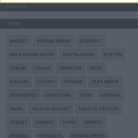
HIRDETÉS
CÍMKÉK
BALESET
BORSOD MEGYE
BUDAPEST
BÁCS-KISKUN MEGYE
BÁNTALMAZÁS
BÖRTÖN
CSALÁD
CSALÁS
DEBRECEN
DROG
ELFOGÁS
ELTŰNT
ERŐSZAK
FEJÉR MEGYE
FENYEGETÉS
GYILKOSSÁG
GYŐR
GÁZOLÁS
HALÁL
HALÁLOS BALESET
HALÁLOS GÁZOLÁS
KÉSELÉS
KÓRHÁZ
LOPÁS
MENTÉS
MISKOLC
NYOMOZÁS
NÓGRÁD MEGYE