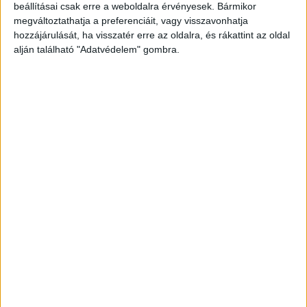
személygépkocsinak.
A Kékvillogó legfrissebb
beállításai csak erre a weboldalra érvényesek. Bármikor
híreit ide kattintva éred el! A Facebookon már
megváltoztathatja a preferenciáit, vagy visszavonhatja
hozzájárulását, ha visszatér erre az oldalra, és rákattint az oldal
342 ezernél is többen követnek minket.
alján található "Adatvédelem" gombra.
Hárman haltak meg