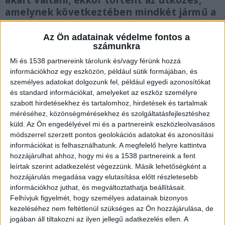
akart váltani, ekkor történt az ütközés,
amelynek következtében mindkét jármű a
buszmegálló utáni járdaszakaszra
sodródott, ott több gyalogost is elgázolva.
Az Ön adatainak védelme fontos a
számunkra
Az ütközést követően mindkét jármű a
járdára hajtott, ahol 6 gyalogost gázolt el.
Mi és 1538 partnereink tárolunk és/vagy férünk hozzá
információkhoz egy eszközön, például sütik formájában, és
személyes adatokat dolgozunk fel, például egyedi azonosítókat
és standard információkat, amelyeket az eszköz személyre
szabott hirdetésekhez és tartalomhoz, hirdetések és tartalmak
méréséhez, közönségmérésekhez és szolgáltatásfejlesztéshez
Sávot váltott
küld.
Az Ön engedélyével mi és a partnereink eszközleolvasásos
A halálos balesetet megelőzően a női sofőr, a
módszerrel szerzett pontos geolokációs adatokat és azonosítási
információkat is felhasználhatunk. A megfelelő helyre kattintva
megengedett sebességhatárt túllépve haladt a
hozzájárulhat ahhoz, hogy mi és a 1538 partnereink a fent
belső forgalmi sávban, majd kellő körültekintés
leírtak szerint adatkezelést végezzünk. Másik lehetőségként a
hozzájárulás megadása vagy elutasítása előtt részletesebb
nélkül, szabálytalanul kezdte meg jobbra a
információkhoz juthat, és megváltoztathatja beállításait.
sávváltást, azonban a közlekedési manővere
Felhívjuk figyelmét, hogy személyes adatainak bizonyos
kezeléséhez nem feltétlenül szükséges az Ön hozzájárulása, de
során nekiütközött a mellette közlekedő
jogában áll tiltakozni az ilyen jellegű adatkezelés ellen. A