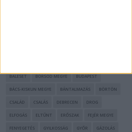
Mit tudnak a keleti e-bike-ok?
HIRDETÉS
CÍMKÉK
BALESET
BORSOD MEGYE
BUDAPEST
BÁCS-KISKUN MEGYE
BÁNTALMAZÁS
BÖRTÖN
CSALÁD
CSALÁS
DEBRECEN
DROG
ELFOGÁS
ELTŰNT
ERŐSZAK
FEJÉR MEGYE
FENYEGETÉS
GYILKOSSÁG
GYŐR
GÁZOLÁS