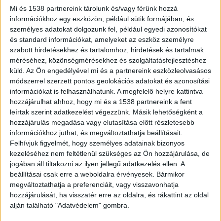
kilométerszelvényénél. A balesetben egy
Mi és 1538 partnereink tárolunk és/vagy férünk hozzá
ember meghalt, 11-en sérültek meg. Nem
információkhoz egy eszközön, például sütik formájában, és
megerősített információink szerint négy
személyes adatokat dolgozunk fel, például egyedi azonosítókat
személyt a kamionból szivárgó mérgező
és standard információkat, amelyeket az eszköz személyre
anyag miatt szállítottak kórházba.
szabott hirdetésekhez és tartalomhoz, hirdetések és tartalmak
méréséhez, közönségmérésekhez és szolgáltatásfejlesztéshez
küld.
Az Ön engedélyével mi és a partnereink eszközleolvasásos
módszerrel szerzett pontos geolokációs adatokat és azonosítási
információkat is felhasználhatunk. A megfelelő helyre kattintva
Négy jármű ütközött
hozzájárulhat ahhoz, hogy mi és a 1538 partnereink a fent
leírtak szerint adatkezelést végezzünk. Másik lehetőségként a
Négyes karambol történt csütörtökön az 52-
hozzájárulás megadása vagy elutasítása előtt részletesebb
információkhoz juthat, és megváltoztathatja beállításait.
esen. Július 4-én 8 óra körül az 52-es számú
Felhívjuk figyelmét, hogy személyes adatainak bizonyos
főúton Solt felől Kecskemét irányába közlekedett
kezeléséhez nem feltétlenül szükséges az Ön hozzájárulása, de
jogában áll tiltakozni az ilyen jellegű adatkezelés ellen. A
egy 57 éves férfi egy kamionnal. Az út 27-es
beállításai csak erre a weboldalra érvényesek. Bármikor
kilométerénél jelenleg tisztázatlan körülmények
megváltoztathatja a preferenciáit, vagy visszavonhatja
között áttért a szemközti forgalmi sávba, ahol
hozzájárulását, ha visszatér erre az oldalra, és rákattint az oldal
alján található "Adatvédelem" gombra.
nekiment egy teherautónak, majd a balesetben