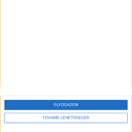
Fülöpháza felé terelik.
A Kékvillogó legfrissebb
híreit ide kattintva éred el! A Facebookon már
341 ezernél is többen követnek minket.
Kiemelt kép: illusztráció
MEGOSZTÁS:
ELFOGADOM
TOVÁBBI LEHETŐSÉGEK