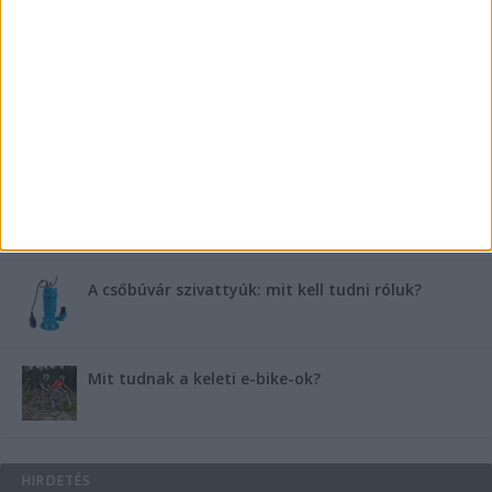
Miért fáj gyakrabban a nők csípője? – A válasz a
medencében rejlik
B-vitamin komplex és folsav: szükséged van rá?
Energiát függetlenül: szigetüzemű megoldások
A csőbúvár szivattyúk: mit kell tudni róluk?
Mit tudnak a keleti e-bike-ok?
HIRDETÉS