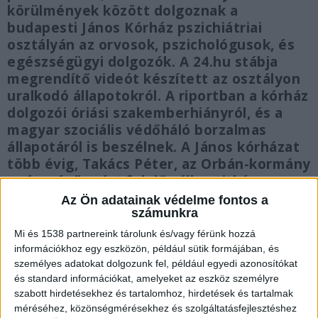
körülmények között dolgoznak a
budapesti János Kórház pszichiátriai
osztályán az orvosok, pszichológusok, és
egészségügyi dolgozók. A 24.hu stábja
megrendítő videót készített az osztályon
uralkodó állapotokról. A riportban a kórház
dolgozói óriási szakemberhiányról, és a
magyar szociális védőháló borzalmas
állapotáról is beszélnek. A János kórházat
több évig, Takács Péter, az Orbán-kormány
egészségügyért felelős államtitkára
vezette.
Az Ön adatainak védelme fontos a
számunkra
Mi és 1538 partnereink tárolunk és/vagy férünk hozzá
információkhoz egy eszközön, például sütik formájában, és
személyes adatokat dolgozunk fel, például egyedi azonosítókat
Embertelen körülmények az osztályon
és standard információkat, amelyeket az eszköz személyre
szabott hirdetésekhez és tartalomhoz, hirdetések és tartalmak
A János kórház pszichiátriája a budapesti
méréséhez, közönségmérésekhez és szolgáltatásfejlesztéshez