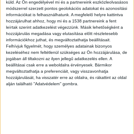
küld.
Az Ön engedélyével mi és a partnereink eszközleolvasásos
pszichiátriai ellátás egyik bástyája: elkötelezett,
módszerrel szerzett pontos geolokációs adatokat és azonosítási
lelkiismeretes és végletekig kizsigerelt
információkat is felhasználhatunk. A megfelelő helyre kattintva
szakdolgozók és orvosok, kiszolgáltatott, jobb
hozzájárulhat ahhoz, hogy mi és a 1538 partnereink a fent
leírtak szerint adatkezelést végezzünk. Másik lehetőségként a
sorsra érdemes páciensek embertelen
hozzájárulás megadása vagy elutasítása előtt részletesebb
infrastrukturális körülmények között dolgoznak
információkhoz juthat, és megváltoztathatja beállításait.
Felhívjuk figyelmét, hogy személyes adatainak bizonyos
és gyógyulnak. Az osztály dolgozói, vezetői
kezeléséhez nem feltétlenül szükséges az Ön hozzájárulása, de
mindeközben olyan hiánypótló programokat
jogában áll tiltakozni az ilyen jellegű adatkezelés ellen. A
beállításai csak erre a weboldalra érvényesek. Bármikor
indítottak és tartanak fenn, mint a Baba-Mama-
megváltoztathatja a preferenciáit, vagy visszavonhatja
Papa program vagy a Nappali Kórház Biokert
hozzájárulását, ha visszatér erre az oldalra, és rákattint az oldal
programja.
A Kékvillogó legfrissebb híreit ide
alján található "Adatvédelem" gombra.
kattintva éred el! A Facebookon már 342 ezernél
is többen követnek minket.