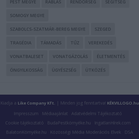
PEST MEGYE
RABLÁS
RENDŐRSÉG
SEGÍTSÉG
SOMOGY MEGYE
SZABOLCS-SZATMÁR-BEREG MEGYE
SZEGED
TRAGÉDIA
TÁMADÁS
TŰZ
VEREKEDÉS
VONATBALESET
VONATGÁZOLÁS
ÉLETMENTÉS
ÖNGYILKOSSÁG
ÜGYÉSZSÉG
ÜTKÖZÉS
Kiadja a
| Minden jog fenntartva!
Like Company Kft.
KÉKVILLOGO.hu
Impresszum
Médiaajánlat
Adatvédelmi Tájékoztató
Cookie tájékoztató
BudaPestkörnyéke.hu
IngatlanHírek.com
BalatonKörnyéke.hu
Közösségi Média Moderációs Elvek
DSA