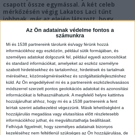
csapott össze egymással. A két celeb
mérkőzésén végig Lakatos Laci tűnt
jobbnak, már az elején látszott, hogy
Radics Peti nagyon fáradt. A youtuber
Az Ön adatainak védelme fontos a
nagyon sokszor kiforgott, két kézzel lökte
számunkra
az ellenfelét, és volt, hogy visszakézből
Mi és 1538 partnereink tárolunk és/vagy férünk hozzá
ütött. Ezek mind szabálytalanságok, így a
információkhoz egy eszközön, például sütik formájában, és
bíró többször is figyelmeztette Radicsot.
személyes adatokat dolgozunk fel, például egyedi azonosítókat
és standard információkat, amelyeket az eszköz személyre
szabott hirdetésekhez és tartalomhoz, hirdetések és tartalmak
méréséhez, közönségmérésekhez és szolgáltatásfejlesztéshez
küld.
Az Ön engedélyével mi és a partnereink eszközleolvasásos
Bedobta a törölközőt
módszerrel szerzett pontos geolokációs adatokat és azonosítási
információkat is felhasználhatunk. A megfelelő helyre kattintva
„Szedd össze magad, mindjárt vége” – mondta a
hozzájárulhat ahhoz, hogy mi és a 1538 partnereink a fent
leírtak szerint adatkezelést végezzünk. Másik lehetőségként a
mérkőzést vezető Gábris Bulcsú az utolsó
hozzájárulás megadása vagy elutasítása előtt részletesebb
menetben a youtubernek, aki a végére annyira
információkhoz juthat, és megváltoztathatja beállításait.
elfáradt, hogy hátat fordított Lakatosnak. Félő
Felhívjuk figyelmét, hogy személyes adatainak bizonyos
kezeléséhez nem feltétlenül szükséges az Ön hozzájárulása, de