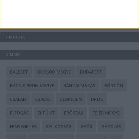
Mit tudnak a keleti e-bike-ok?
HIRDETÉS
CÍMKÉK
BALESET
BORSOD MEGYE
BUDAPEST
BÁCS-KISKUN MEGYE
BÁNTALMAZÁS
BÖRTÖN
CSALÁD
CSALÁS
DEBRECEN
DROG
ELFOGÁS
ELTŰNT
ERŐSZAK
FEJÉR MEGYE
FENYEGETÉS
GYILKOSSÁG
GYŐR
GÁZOLÁS