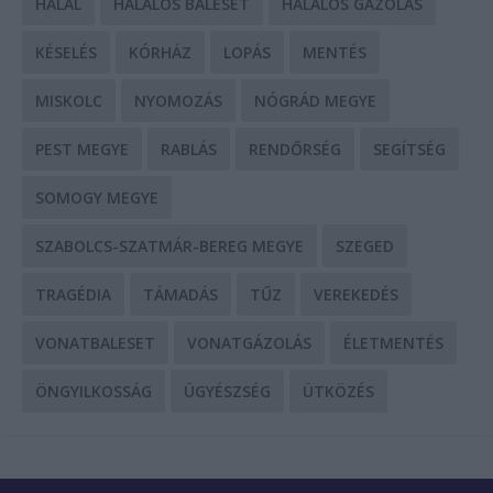
HALÁL
HALÁLOS BALESET
HALÁLOS GÁZOLÁS
KÉSELÉS
KÓRHÁZ
LOPÁS
MENTÉS
MISKOLC
NYOMOZÁS
NÓGRÁD MEGYE
PEST MEGYE
RABLÁS
RENDŐRSÉG
SEGÍTSÉG
SOMOGY MEGYE
SZABOLCS-SZATMÁR-BEREG MEGYE
SZEGED
TRAGÉDIA
TÁMADÁS
TŰZ
VEREKEDÉS
VONATBALESET
VONATGÁZOLÁS
ÉLETMENTÉS
ÖNGYILKOSSÁG
ÜGYÉSZSÉG
ÜTKÖZÉS