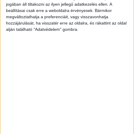
volt, hogy Radics összeesik a ringben,
jogában áll tiltakozni az ilyen jellegű adatkezelés ellen. A
valószínűleg ezért is mentette meg őt az edzője,
beállításai csak erre a weboldalra érvényesek. Bármikor
megváltoztathatja a preferenciáit, vagy visszavonhatja
aki nem sokkal a meccs vége előtt bedobta a
hozzájárulását, ha visszatér erre az oldalra, és rákattint az oldal
törölközőt.
A Kékvillogó legfrissebb híreit ide
alján található "Adatvédelem" gombra.
kattintva éred el! A Facebookon már 341 ezernél
is többen követnek minket.