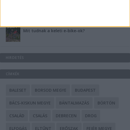
A csőbúvár szivattyúk: mit kell tudni róluk?
Mit tudnak a keleti e-bike-ok?
HIRDETÉS
CÍMKÉK
BALESET
BORSOD MEGYE
BUDAPEST
BÁCS-KISKUN MEGYE
BÁNTALMAZÁS
BÖRTÖN
CSALÁD
CSALÁS
DEBRECEN
DROG
ELFOGÁS
ELTŰNT
ERŐSZAK
FEJÉR MEGYE