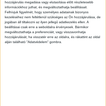
Kékvillogó legfrissebb híreit ide kattintva éred el!
hozzájárulás megadása vagy elutasítása előtt részletesebb
információkhoz juthat, és megváltoztathatja beállításait.
A Facebookon már 341 ezernél is többen
Felhívjuk figyelmét, hogy személyes adatainak bizonyos
követnek minket.
kezeléséhez nem feltétlenül szükséges az Ön hozzájárulása, de
jogában áll tiltakozni az ilyen jellegű adatkezelés ellen. A
beállításai csak erre a weboldalra érvényesek. Bármikor
megváltoztathatja a preferenciáit, vagy visszavonhatja
hozzájárulását, ha visszatér erre az oldalra, és rákattint az oldal
alján található "Adatvédelem" gombra.