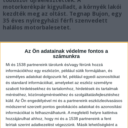
többször újraélesztették. A
motorkerékpár kigyulladt, a környék lakói
kezdték meg az oltást. Tegnap Bujon, egy
35 éves nyíregyházi férfi szenvedett
halálos motorbalesetet.
Az Ön adatainak védelme fontos a
számunkra
Baleset Vecsésen
Mi és 1538 partnereink tárolunk és/vagy férünk hozzá
Személykocsi és motorkerékpár rohant
információkhoz egy eszközön, például sütik formájában, és
személyes adatokat dolgozunk fel, például egyedi azonosítókat
egymásba Vecsésen, a Fő úton. A kétkerekű
és standard információkat, amelyeket az eszköz személyre
jármű ki is gyulladt. A balesethez a főváros
szabott hirdetésekhez és tartalomhoz, hirdetések és tartalmak
méréséhez, közönségmérésekhez és szolgáltatásfejlesztéshez
tizenkilencedik kerületének hivatásos tűzoltói
küld.
Az Ön engedélyével mi és a partnereink eszközleolvasásos
vonultak. A raj eloltotta a teljes terjedelmében
módszerrel szerzett pontos geolokációs adatokat és azonosítási
égő motort. A helyszínre mentő is érkezett. A
információkat is felhasználhatunk. A megfelelő helyre kattintva
hozzájárulhat ahhoz, hogy mi és a 1538 partnereink a fent
baleset akadályozza a 4-es főút forgalmát.
A
leírtak szerint adatkezelést végezzünk. Másik lehetőségként a