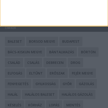
HIRDETÉS
CÍMKÉK
BALESET
BORSOD MEGYE
BUDAPEST
BÁCS-KISKUN MEGYE
BÁNTALMAZÁS
BÖRTÖN
CSALÁD
CSALÁS
DEBRECEN
DROG
ELFOGÁS
ELTŰNT
ERŐSZAK
FEJÉR MEGYE
FENYEGETÉS
GYILKOSSÁG
GYŐR
GÁZOLÁS
HALÁL
HALÁLOS BALESET
HALÁLOS GÁZOLÁS
KÉSELÉS
KÓRHÁZ
LOPÁS
MENTÉS