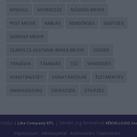
MISKOLC
NYOMOZÁS
NÓGRÁD MEGYE
PEST MEGYE
RABLÁS
RENDŐRSÉG
SEGÍTSÉG
SOMOGY MEGYE
SZABOLCS-SZATMÁR-BEREG MEGYE
SZEGED
TRAGÉDIA
TÁMADÁS
TŰZ
VEREKEDÉS
VONATBALESET
VONATGÁZOLÁS
ÉLETMENTÉS
ÖNGYILKOSSÁG
ÜGYÉSZSÉG
ÜTKÖZÉS
Kiadja a
| Minden jog fenntartva!
Like Company Kft.
KÉKVILLOGO.hu
Impresszum
Médiaajánlat
Adatvédelmi Tájékoztató