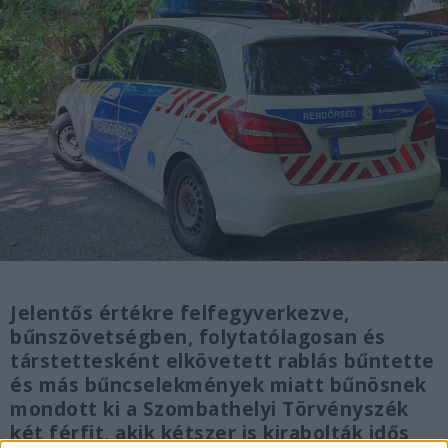
Jelentős értékre felfegyverkezve,
bűnszövetségben, folytatólagosan és
társtettesként elkövetett rablás bűntette
és más bűncselekmények miatt bűnösnek
mondott ki a Szombathelyi Törvényszék
két férfit, akik kétszer is kirabolták idős