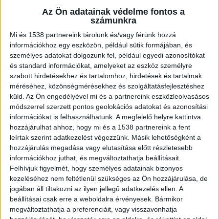
Vas vármegyei áldozatukat. Az elkövetők
Az Ön adatainak védelme fontos a
több mint 39 millió forintot zsákmányoltak
számunkra
a nyugdíjas asszonytól.
Mi és 1538 partnereink tárolunk és/vagy férünk hozzá
információkhoz egy eszközön, például sütik formájában, és
személyes adatokat dolgozunk fel, például egyedi azonosítókat
és standard információkat, amelyeket az eszköz személyre
szabott hirdetésekhez és tartalomhoz, hirdetések és tartalmak
Betörtek a házba
méréséhez, közönségmérésekhez és szolgáltatásfejlesztéshez
küld.
Az Ön engedélyével mi és a partnereink eszközleolvasásos
A két férfi korábban építőipari segédmunkát
módszerrel szerzett pontos geolokációs adatokat és azonosítási
végeztek az áldozatuknál, akinek vagyoni
információkat is felhasználhatunk. A megfelelő helyre kattintva
hozzájárulhat ahhoz, hogy mi és a 1538 partnereink a fent
helyzetéről tudomást szereztek. A vádlottak úgy
leírtak szerint adatkezelést végezzünk. Másik lehetőségként a
döntöttek, kirabolják volt munkaadójukat, 2023
hozzájárulás megadása vagy elutasítása előtt részletesebb
információkhoz juthat, és megváltoztathatja beállításait.
augusztus 17-én éjszaka a nyitott teraszajtón
Felhívjuk figyelmét, hogy személyes adatainak bizonyos
keresztül jutottak be a nyugdíjas házába,
kezeléséhez nem feltétlenül szükséges az Ön hozzájárulása, de
amelynek emeleti hálószobájában rátámadtak az
jogában áll tiltakozni az ilyen jellegű adatkezelés ellen. A
beállításai csak erre a weboldalra érvényesek. Bármikor
alvó, álmából felébredő asszonyra.
megváltoztathatja a preferenciáit, vagy visszavonhatja