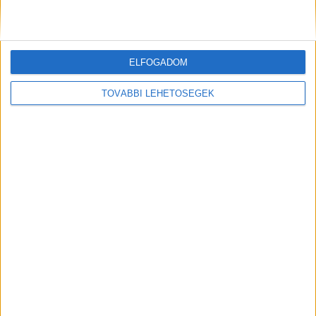
Kiemelt kép: illusztráció
ELFOGADOM
TOVÁBBI LEHETŐSÉGEK
MEGOSZTÁS: