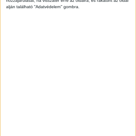
hozzájárulását, ha visszatér erre az oldalra, és rákattint az oldal
alján található "Adatvédelem" gombra.
Bántalmazták a férfit
Többször megütötték, elektromos sokkolóval
sokkolták és megkötözték. Az áldozat nyolc