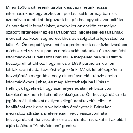
egyikük egy síró kisgyermek száját
ragasztószalaggal ragasztotta le. Az eset
Mi és 1538 partnereink tárolunk és/vagy férünk hozzá
információkhoz egy eszközön, például sütik formájában, és
múlt héten kedden történt, csütörtökön
személyes adatokat dolgozunk fel, például egyedi azonosítókat
pedig rendkívüli szülői értekezleten
és standard információkat, amelyeket az eszköz személyre
tájékoztatták a szülőket az
szabott hirdetésekhez és tartalomhoz, hirdetések és tartalmak
intézkedésekről.
méréséhez, közönségmérésekhez és szolgáltatásfejlesztéshez
küld.
Az Ön engedélyével mi és a partnereink eszközleolvasásos
módszerrel szerzett pontos geolokációs adatokat és azonosítási
információkat is felhasználhatunk. A megfelelő helyre kattintva
hozzájárulhat ahhoz, hogy mi és a 1538 partnereink a fent
Beragasztotta a száját
leírtak szerint adatkezelést végezzünk. Másik lehetőségként a
hozzájárulás megadása vagy elutasítása előtt részletesebb
A botrányos eseménynek egy szülő szemtanúja
információkhoz juthat, és megváltoztathatja beállításait.
Felhívjuk figyelmét, hogy személyes adatainak bizonyos
volt, aki éppen akkor lépett be az épületbe,
kezeléséhez nem feltétlenül szükséges az Ön hozzájárulása, de
amikor az egyik gondozónő a hangosan síró,
jogában áll tiltakozni az ilyen jellegű adatkezelés ellen. A
beállításai csak erre a weboldalra érvényesek. Bármikor
ebédelni nem akaró kisfiút a terem végébe vitte,
megváltoztathatja a preferenciáit, vagy visszavonhatja
majd ragasztószalaggal leragasztotta a száját.
A
hozzájárulását, ha visszatér erre az oldalra, és rákattint az oldal
Kékvillogó legfrissebb híreit ide kattintva éred el!
alján található "Adatvédelem" gombra.