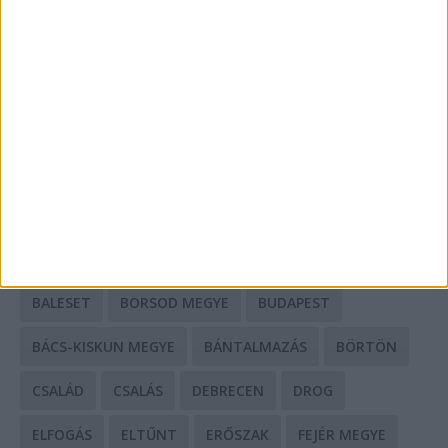
A csőbúvár szivattyúk: mit kell tudni róluk?
Mit tudnak a keleti e-bike-ok?
HIRDETÉS
CÍMKÉK
BALESET
BORSOD MEGYE
BUDAPEST
BÁCS-KISKUN MEGYE
BÁNTALMAZÁS
BÖRTÖN
CSALÁD
CSALÁS
DEBRECEN
DROG
ELFOGÁS
ELTŰNT
ERŐSZAK
FEJÉR MEGYE