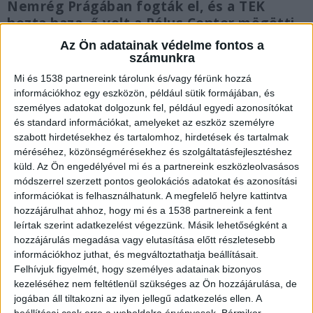
Nemrég Prágában fogták el, és a TEK
hozta haza, ő volt a Pólus Center mögötti
gyilkosság elkövetője is.
Az Ön adatainak védelme fontos a
számunkra
Mi és 1538 partnereink tárolunk és/vagy férünk hozzá
információkhoz egy eszközön, például sütik formájában, és
személyes adatokat dolgozunk fel, például egyedi azonosítókat
Előkészítő ülés
és standard információkat, amelyeket az eszköz személyre
szabott hirdetésekhez és tartalomhoz, hirdetések és tartalmak
A Fővárosi Törvényszék előkészítő ülést tartott
méréséhez, közönségmérésekhez és szolgáltatásfejlesztéshez
abban a büntetőügyben, amelyben az ügyészség
küld.
Az Ön engedélyével mi és a partnereink eszközleolvasásos
módszerrel szerzett pontos geolokációs adatokat és azonosítási
előre kitervelten és több ember sérelmére
információkat is felhasználhatunk. A megfelelő helyre kattintva
elkövetett emberölés bűntettével, 3 rendbeli
hozzájárulhat ahhoz, hogy mi és a 1538 partnereink a fent
leírtak szerint adatkezelést végezzünk. Másik lehetőségként a
lőfegyverrel és lőszerrel visszaélés bűntettével,
hozzájárulás megadása vagy elutasítása előtt részletesebb
valamint 4 rendbeli, felbujtóként elkövetett
információkhoz juthat, és megváltoztathatja beállításait.
közokirat-hamisítás bűntettével vádolja a
Felhívjuk figyelmét, hogy személyes adatainak bizonyos
kezeléséhez nem feltétlenül szükséges az Ön hozzájárulása, de
terheltet.
jogában áll tiltakozni az ilyen jellegű adatkezelés ellen. A
beállításai csak erre a weboldalra érvényesek. Bármikor