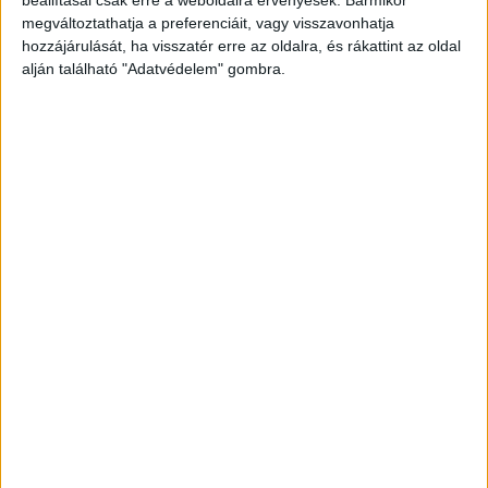
megváltoztathatja a preferenciáit, vagy visszavonhatja
hozzájárulását, ha visszatér erre az oldalra, és rákattint az oldal
alján található "Adatvédelem" gombra.
A vád
A vád szerint a terhelt 2018
júliusában
Amszterdamban egy kávézóban előre