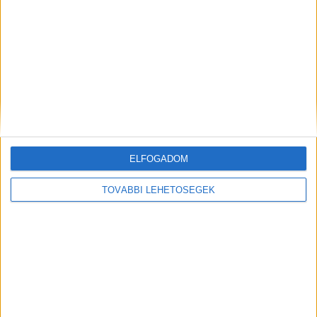
A következő tárgyalási nap 2021. január
19., amely a vádlott további kihallgatásával
folytatódik.
ELFOGADOM
TOVÁBBI LEHETŐSÉGEK
Kiemelt kép: RTL Klub Híradó