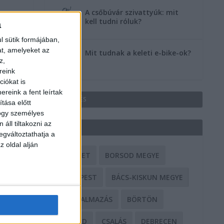
A csőbúvár szivattyúk: mit
kell tudni róluk?
a
l sütik formájában,
at, amelyeket az
Mit tudnak a keleti e-bike-ok?
z,
reink
iókat is
reink a fent leírtak
HIRDETÉS
tása előtt
hogy személyes
áll tiltakozni az
CÍMKÉK
egváltoztathatja a
z oldal alján
BALESET
BORSOD MEGYE
BUDAPEST
BÁCS-KISKUN MEGYE
BÁNTALMAZÁS
BÖRTÖN
CSALÁD
CSALÁS
DEBRECEN