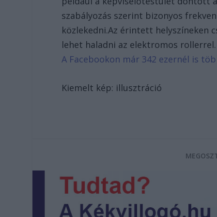
például a képviselőtestület döntött a
szabályozás szerint bizonyos frekvent
közlekedni.Az érintett helyszíneken c
lehet haladni az elektromos rollerrel
A Facebookon már 342 ezernél is tö
Kiemelt kép: illusztráció
MEGOSZT