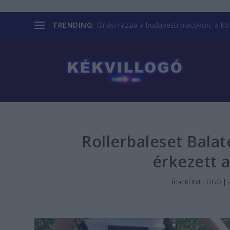
TRENDING:
Óriási razzia a budapesti piacokon, a kofá
Rollerbaleset Bala
érkezett 
Írta:
KÉKVILLOGÓ
|