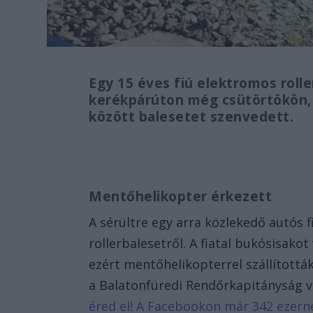
Egy 15 éves fiú elektromos rolle
kerékpárúton még csütörtökön, 
között balesetet szenvedett.
Mentőhelikopter érkezett
A sérültre egy arra közlekedő autós fi
rollerbalesetről. A fiatal bukósisakot
ezért mentőhelikopterrel szállítottá
a Balatonfüredi Rendőrkapitányság v
éred el! A Facebookon már 342 ezern