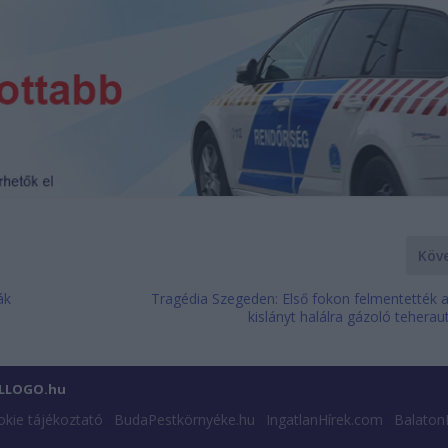
Köv
ák
Tragédia Szegeden: Első fokon felmentették 
kislányt halálra gázoló teherau
ILLOGO.hu
kie tájékoztató
BudaPestkörnyéke.hu
IngatlanHírek.com
Balaton