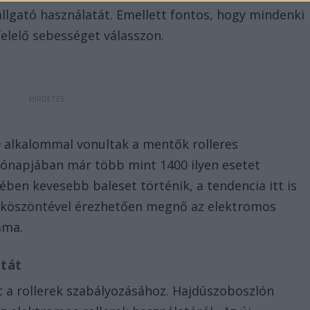
allgató használatát. Emellett fontos, hogy mindenki
elelő sebességet válasszon.
 alkalommal vonultak a mentők rolleres
 hónapjában már több mint 1400 ilyen esetet
ben kevesebb baleset történik, a tendencia itt is
 beköszöntével érezhetően megnő az elektromos
áma.
atát
 a rollerek szabályozásához. Hajdúszoboszlón