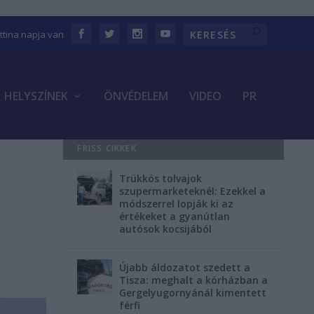
ettina napja van
HELYSZÍNEK
ÖNVÉDELEM
VIDEO
PR
FRISS CIKKEK
Trükkös tolvajok
szupermarketeknél: Ezekkel a
módszerrel lopják ki az
értékeket a gyanútlan
autósok kocsijából
Újabb áldozatot szedett a
Tisza: meghalt a kórházban a
Gergelyugornyánál kimentett
férfi