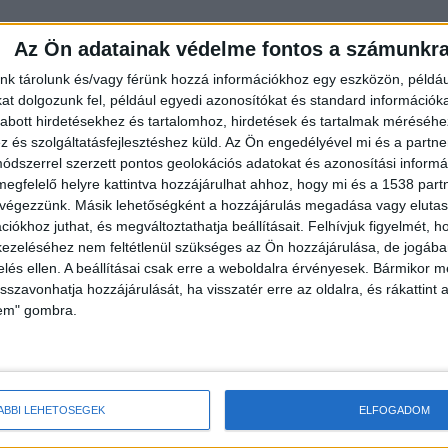
Az Ön adatainak védelme fontos a számunkr
nk tárolunk és/vagy férünk hozzá információkhoz egy eszközön, példáu
t dolgozunk fel, például egyedi azonosítókat és standard információk
abott hirdetésekhez és tartalomhoz, hirdetések és tartalmak méréséhe
és szolgáltatásfejlesztéshez küld.
Az Ön engedélyével mi és a partne
dszerrel szerzett pontos geolokációs adatokat és azonosítási informác
megfelelő helyre kattintva hozzájárulhat ahhoz, hogy mi és a 1538 partne
 végezzünk. Másik lehetőségként a hozzájárulás megadása vagy elutasí
iókhoz juthat, és megváltoztathatja beállításait.
Felhívjuk figyelmét, 
ezeléséhez nem feltétlenül szükséges az Ön hozzájárulása, de jogában 
zelés ellen. A beállításai csak erre a weboldalra érvényesek. Bármikor m
isszavonhatja hozzájárulását, ha visszatér erre az oldalra, és rákattint a
lem" gombra.
edőket, hogy tartsák be a közlekedési szabályokat,
ÁBBI LEHETŐSÉGEK
ELFOGADOM
ést, ügyeljenek a jó láthatóságra, valamint vezetés