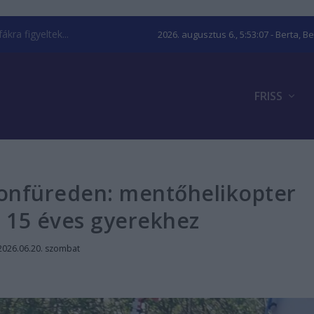
kra figyeltek...
2026. augusztus 6., 5:53:08
- Berta, B
FRISS
tonfüreden: mentőhelikopter
a 15 éves gyerekhez
2026.06.20. szombat