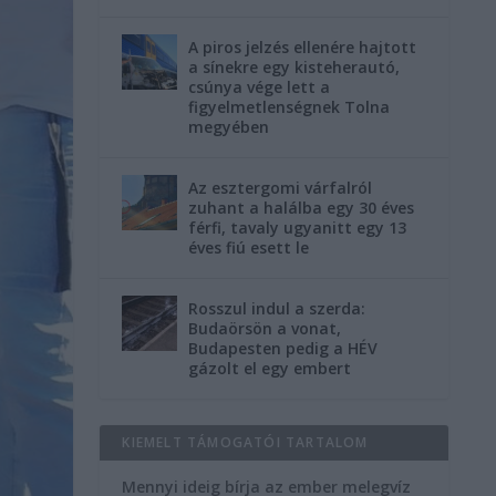
A piros jelzés ellenére hajtott
a sínekre egy kisteherautó,
csúnya vége lett a
figyelmetlenségnek Tolna
megyében
Az esztergomi várfalról
zuhant a halálba egy 30 éves
férfi, tavaly ugyanitt egy 13
éves fiú esett le
Rosszul indul a szerda:
Budaörsön a vonat,
Budapesten pedig a HÉV
gázolt el egy embert
KIEMELT TÁMOGATÓI TARTALOM
Mennyi ideig bírja az ember melegvíz