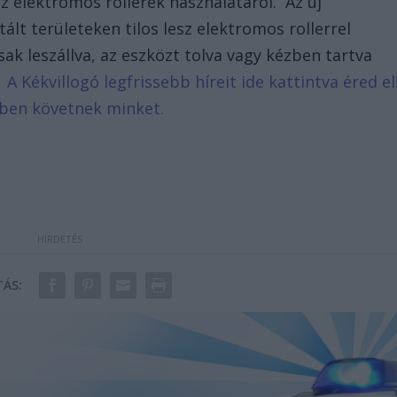
z elektromos rollerek használatáról. Az új
ált területeken tilos lesz elektromos rollerrel
sak leszállva, az eszközt tolva vagy kézben tartva
.
A Kékvillogó legfrissebb híreit ide kattintva éred el
bben követnek minket.
ÁS: