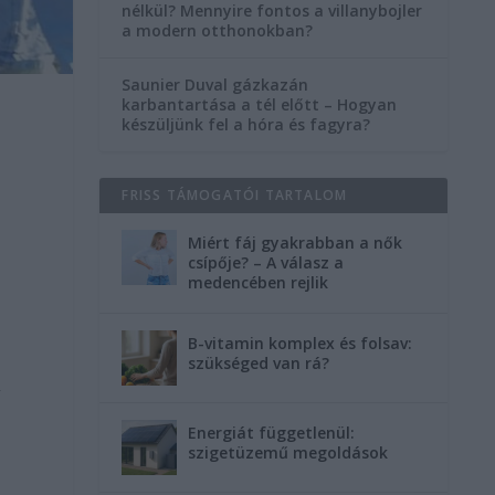
nélkül? Mennyire fontos a villanybojler
a modern otthonokban?
Saunier Duval gázkazán
karbantartása a tél előtt – Hogyan
készüljünk fel a hóra és fagyra?
FRISS TÁMOGATÓI TARTALOM
Miért fáj gyakrabban a nők
csípője? – A válasz a
medencében rejlik
B-vitamin komplex és folsav:
szükséged van rá?
,
Energiát függetlenül:
szigetüzemű megoldások