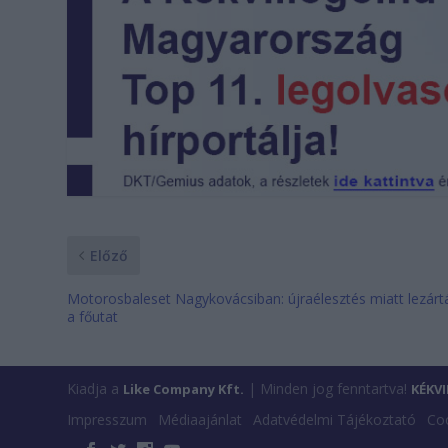
Előző
Motorosbaleset Nagykovácsiban: újraélesztés miatt lezárt
a főutat
Kiadja a
| Minden jog fenntartva!
Like Company Kft.
KÉKV
Impresszum
Médiaajánlat
Adatvédelmi Tájékoztató
Coo