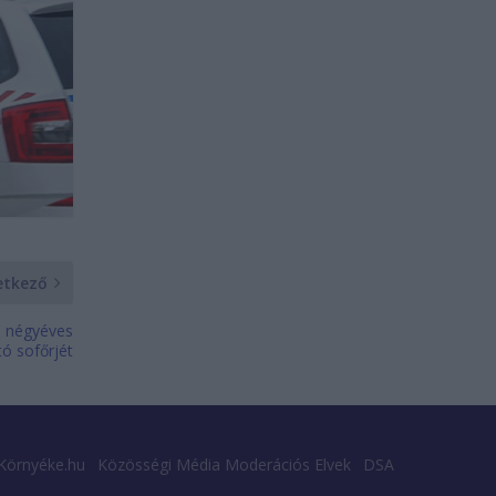
etkező
a négyéves
tó sofőrjét
Környéke.hu
Közösségi Média Moderációs Elvek
DSA