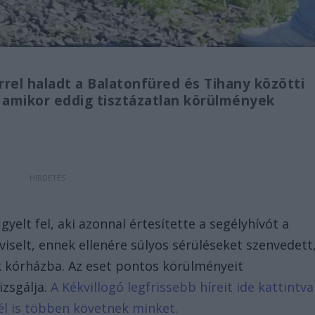
rrel haladt a Balatonfüred és Tihany közötti
amikor eddig tisztázatlan körülmények
gyelt fel, aki azonnal értesítette a segélyhívót a
 viselt, ennek ellenére súlyos sérüléseket szenvedett
k kórházba. Az eset pontos körülményeit
izsgálja.
A Kékvillogó legfrissebb híreit ide kattintva
él is többen követnek minket.