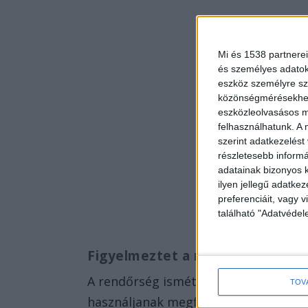
Mi és 1538 partnerei
és személyes adatoka
eszköz személyre sz
közönségmérésekhez 
eszközleolvasásos mó
felhasználhatunk. A 
szerint adatkezelést
részletesebb informác
adatainak bizonyos k
ilyen jellegű adatke
preferenciáit, vagy v
található "Adatvéde
Figyelmeztet a rendrőség
A rendőrség ismét arra kéri a közlek
TOV
használjanak megfelelő védőfelszerel