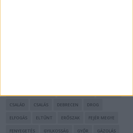
Mit tudnak a keleti e-bike-ok?
HIRDETÉS
CÍMKÉK
BALESET
BORSOD MEGYE
BUDAPEST
BÁCS-KISKUN MEGYE
BÁNTALMAZÁS
BÖRTÖN
CSALÁD
CSALÁS
DEBRECEN
DROG
ELFOGÁS
ELTŰNT
ERŐSZAK
FEJÉR MEGYE
FENYEGETÉS
GYILKOSSÁG
GYŐR
GÁZOLÁS