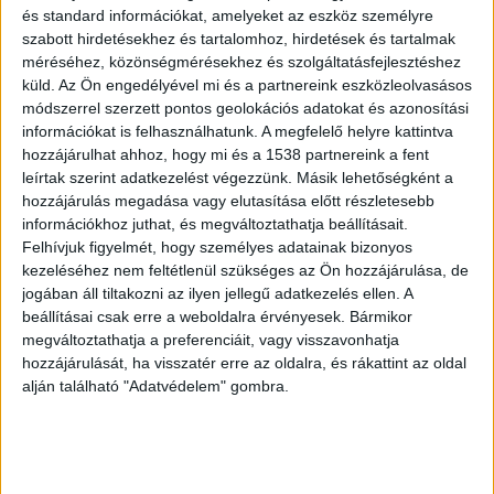
és standard információkat, amelyeket az eszköz személyre
menetidő.
szabott hirdetésekhez és tartalomhoz, hirdetések és tartalmak
méréséhez, közönségmérésekhez és szolgáltatásfejlesztéshez
küld.
Az Ön engedélyével mi és a partnereink eszközleolvasásos
módszerrel szerzett pontos geolokációs adatokat és azonosítási
információkat is felhasználhatunk. A megfelelő helyre kattintva
Újraélesztés zajlik
hozzájárulhat ahhoz, hogy mi és a 1538 partnereink a fent
leírtak szerint adatkezelést végezzünk. Másik lehetőségként a
Személyautóval ütközött egy motoros
hozzájárulás megadása vagy elutasítása előtt részletesebb
Nagykovácsiban szombat délelőtt. A balesethez
információkhoz juthat, és megváltoztathatja beállításait.
Felhívjuk figyelmét, hogy személyes adatainak bizonyos
két mentőautó is érkezett, a helyszínen
kezeléséhez nem feltétlenül szükséges az Ön hozzájárulása, de
újraélesztés zajlik. A gyalogos forgalom se
jogában áll tiltakozni az ilyen jellegű adatkezelés ellen. A
beállításai csak erre a weboldalra érvényesek. Bármikor
engedélyezett a súlyos motorbaleset miatt!
megváltoztathatja a preferenciáit, vagy visszavonhatja
Teljes útzár van a benzinkút előtt. Váltakozó
hozzájárulását, ha visszatér erre az oldalra, és rákattint az oldal
irányú forgalom számára megnyitották a
alján található "Adatvédelem" gombra.
kastélykertet, gyalogosan is ott lehet átmenni.