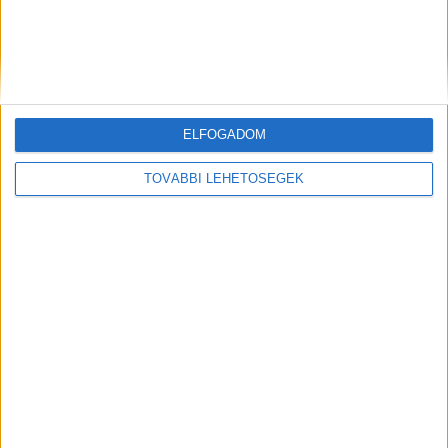
ELFOGADOM
TOVÁBBI LEHETŐSÉGEK
Előző
Következő
Gyilkosság Budapesten:
Rollerbaleset Balatonfüreden:
dédunokája végzett a 85 éves
mentőhelikopter érkezett a 15
asszonnyal
éves gyerekhez
FRISS CIKKEK
Így védd meg a lakásodat, ha nyaralni indulsz:
Trükkök, amikkel azt mutathatod a betörőknek,
hogy otthon vagy