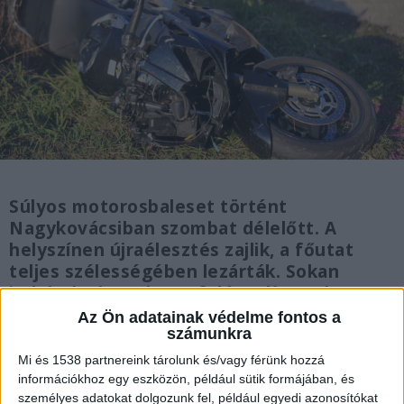
Súlyos motorosbaleset történt
Nagykovácsiban szombat délelőtt. A
helyszínen újraélesztés zajlik, a főutat
teljes szélességében lezárták. Sokan
indultak el a Balaton felé. Telítettek a
sávok az M7-es autópályán. Már az M1-M7
Az Ön adatainak védelme fontos a
számunkra
elválástól lelassul a forgalom. A
Törökbálint és Székesfehérvár között
Mi és 1538 partnereink tárolunk és/vagy férünk hozzá
szakaszosan torlódik a kocsisor, az
információkhoz egy eszközön, például sütik formájában, és
átlagoshoz képest hosszabb lehet a
személyes adatokat dolgozunk fel, például egyedi azonosítókat