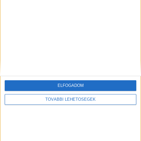
történhetett, hogy az összejövetelen szintén
résztvevő belügyminiszter, Pintér Sándor is
kiugrott a tetthelyre, a város szélére.
Pintér Sándor belügyminiszter beszámol
Orbán Viktornak a történtekről az
esztergomi szállodában
ELFOGADOM
TOVÁBBI LEHETŐSÉGEK