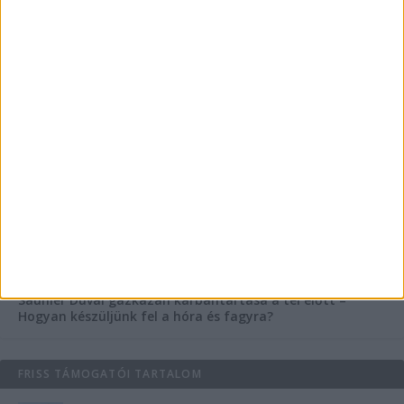
Hazaküldték a győri sürgősségi ügyeletről a
magas lázzal küzdő 3 éves gyermeket, pár óra
múlva a fürdőkádban halt meg
A legjobb házőrző kutyák: Ezek a fajták védik
meg valóban az otthonodat, de egy valamire
nagyon figyelj velük kapcsolatban
KIEMELT TÁMOGATÓI TARTALOM
Mennyi ideig bírja az ember melegvíz nélkül? Mennyire
fontos a villanybojler a modern otthonokban?
Saunier Duval gázkazán karbantartása a tél előtt –
Hogyan készüljünk fel a hóra és fagyra?
FRISS TÁMOGATÓI TARTALOM