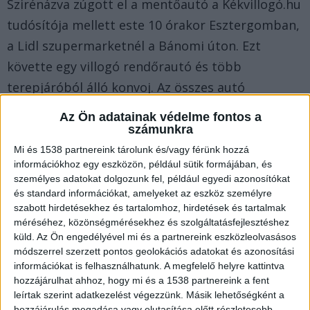
Szirénázva zúgott el a mentőautó a Kékvillogó.hu
tudósítója mellett este 10 órakor Esztergomban,
a Lidl szupermarketnél a Bánomi úton. Ezt
követte egy villogó rendőrautó és több
terepjáróból álló konvoj. Az összes autó
Esztergom Budapest felőli végén lévő
Az Ön adatainak védelme fontos a
Búbánatvölgy felé robogott.
A Kékvillogó.hu
számunkra
legfrissebb híreit ide kattintva éred el!
Mi és 1538 partnereink tárolunk és/vagy férünk hozzá
információkhoz egy eszközön, például sütik formájában, és
személyes adatokat dolgozunk fel, például egyedi azonosítókat
és standard információkat, amelyeket az eszköz személyre
szabott hirdetésekhez és tartalomhoz, hirdetések és tartalmak
méréséhez, közönségmérésekhez és szolgáltatásfejlesztéshez
küld.
Az Ön engedélyével mi és a partnereink eszközleolvasásos
módszerrel szerzett pontos geolokációs adatokat és azonosítási
információkat is felhasználhatunk. A megfelelő helyre kattintva
hozzájárulhat ahhoz, hogy mi és a 1538 partnereink a fent
leírtak szerint adatkezelést végezzünk. Másik lehetőségként a
hozzájárulás megadása vagy elutasítása előtt részletesebb