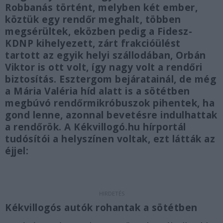
Robbanás történt, melyben két ember,
köztük egy rendőr meghalt, többen
megsérültek, eközben pedig a Fidesz-
KDNP kihelyezett, zárt frakcióülést
tartott az egyik helyi szállodában, Orbán
Viktor is ott volt, így nagy volt a rendőri
biztosítás. Esztergom bejáratainál, de még
a Mária Valéria híd alatt is a sötétben
megbúvó rendőrmikróbuszok pihentek, ha
gond lenne, azonnal bevetésre indulhattak
a rendőrök. A Kékvillogó.hu hírportál
tudósítói a helyszínen voltak, ezt látták az
éjjel:
Kékvillogós autók rohantak a sötétben