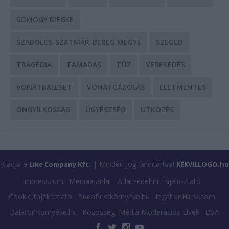
SOMOGY MEGYE
SZABOLCS-SZATMÁR-BEREG MEGYE
SZEGED
TRAGÉDIA
TÁMADÁS
TŰZ
VEREKEDÉS
VONATBALESET
VONATGÁZOLÁS
ÉLETMENTÉS
ÖNGYILKOSSÁG
ÜGYÉSZSÉG
ÜTKÖZÉS
Kiadja a
| Minden jog fenntartva!
Like Company Kft.
KÉKVILLOGO.hu
Impresszum
Médiaajánlat
Adatvédelmi Tájékoztató
Cookie tájékoztató
BudaPestkörnyéke.hu
IngatlanHírek.com
BalatonKörnyéke.hu
Közösségi Média Moderációs Elvek
DSA