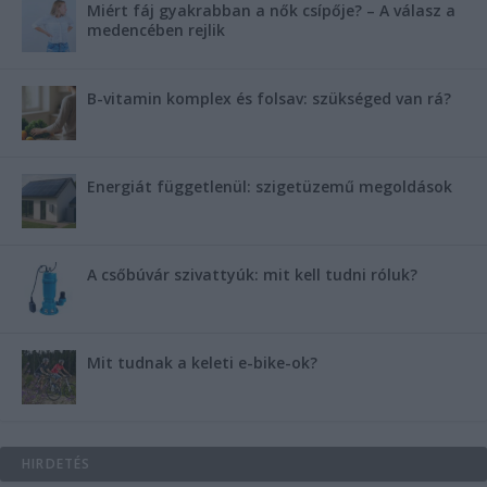
Miért fáj gyakrabban a nők csípője? – A válasz a
medencében rejlik
B-vitamin komplex és folsav: szükséged van rá?
Energiát függetlenül: szigetüzemű megoldások
A csőbúvár szivattyúk: mit kell tudni róluk?
Mit tudnak a keleti e-bike-ok?
HIRDETÉS