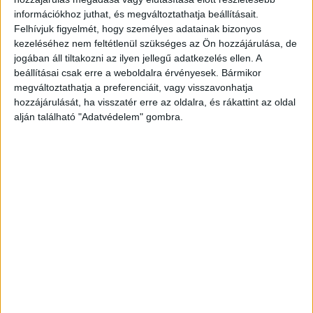
információkhoz juthat, és megváltoztathatja beállításait.
Felhívjuk figyelmét, hogy személyes adatainak bizonyos
kezeléséhez nem feltétlenül szükséges az Ön hozzájárulása, de
jogában áll tiltakozni az ilyen jellegű adatkezelés ellen. A
beállításai csak erre a weboldalra érvényesek. Bármikor
megváltoztathatja a preferenciáit, vagy visszavonhatja
Rendőrségi műveleti terület
hozzájárulását, ha visszatér erre az oldalra, és rákattint az oldal
alján található "Adatvédelem" gombra.
Nagy karmozdulatokkal, lámpával a kezében
rendőrjárőr inti le autónkat az úgynevezett
Kettőspince közelében. Nem sokkal később az
aszfaltos út földesútra változik, de innét már
senki sem mehet tovább. Műveleti terület –
mondja a rendőr, közben elhúz mellettünk egy
újabb szirénázó, kékvillogós jármű.