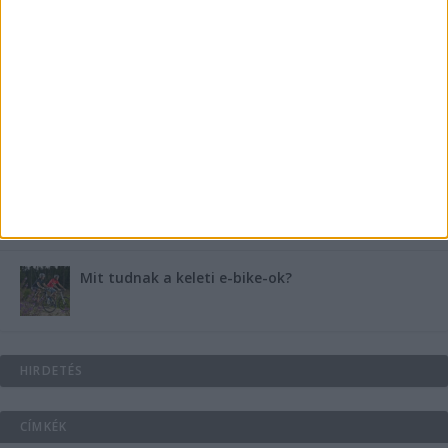
B-vitamin komplex és folsav: szükséged van rá?
Energiát függetlenül: szigetüzemű megoldások
A csőbúvár szivattyúk: mit kell tudni róluk?
Mit tudnak a keleti e-bike-ok?
HIRDETÉS
CÍMKÉK