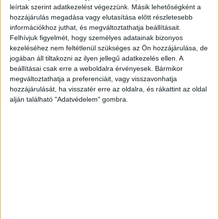
rendőrséghez fordultak. Így derült ki, hogy a 12
leírtak szerint adatkezelést végezzünk. Másik lehetőségként a
éves lányt Dávid gyilkosa meg Nyíregyházán, egy
hozzájárulás megadása vagy elutasítása előtt részletesebb
információkhoz juthat, és megváltoztathatja beállításait.
erdős területen.
A Kékvillogó legfrissebb híreit
Felhívjuk figyelmét, hogy személyes adatainak bizonyos
ide kattintva éred el! A Facebookon már 341
kezeléséhez nem feltétlenül szükséges az Ön hozzájárulása, de
jogában áll tiltakozni az ilyen jellegű adatkezelés ellen. A
ezernél is többen követnek minket
beállításai csak erre a weboldalra érvényesek. Bármikor
megváltoztathatja a preferenciáit, vagy visszavonhatja
hozzájárulását, ha visszatér erre az oldalra, és rákattint az oldal
alján található "Adatvédelem" gombra.