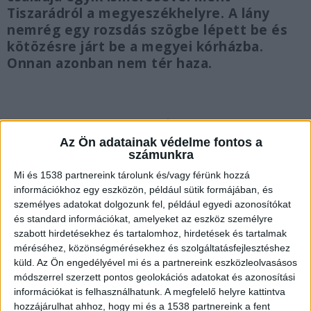
Tiszarádról a megyeszékhelyre. A lány
nemrég egy rozsdás szögbe lépett be és
kötözésre járt be a megyei kórházba.
Onnan azonban nem tér haza.
Idegesen viselkedett a férfi
Az Ön adatainak védelme fontos a
számunkra
Dávid, aki elkísérte a lányt viszont hazament. A
Mi és 1538 partnereink tárolunk és/vagy férünk hozzá
nagymama a tragédia után azt mesélte, hogy a
információkhoz egy eszközön, például sütik formájában, és
személyes adatokat dolgozunk fel, például egyedi azonosítókat
férfi, aki mellesleg egy házban élt a kislány
és standard információkat, amelyeket az eszköz személyre
családjával, nagyon idegesen viselkedett és azt
szabott hirdetésekhez és tartalomhoz, hirdetések és tartalmak
méréséhez, közönségmérésekhez és szolgáltatásfejlesztéshez
mondta nekik, hogy ő felültette a lányt a buszra,
küld.
Az Ön engedélyével mi és a partnereink eszközleolvasásos
azóta nem látta. A nagymama ezek után
módszerrel szerzett pontos geolokációs adatokat és azonosítási
értesítette a gyámhatóságot, akik a
információkat is felhasználhatunk. A megfelelő helyre kattintva
hozzájárulhat ahhoz, hogy mi és a 1538 partnereink a fent