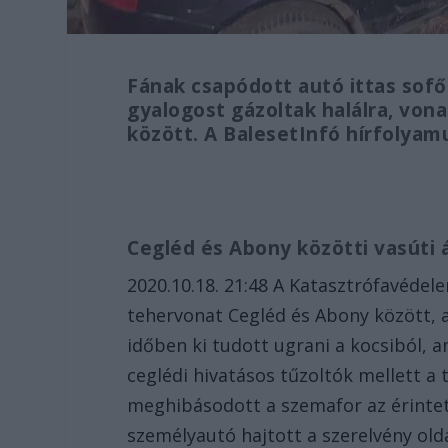
Fának csapódott autó ittas sofő
gyalogost gázoltak halálra, von
között. A BalesetInfó hírfolyam
Cegléd és Abony közötti vasúti 
2020.10.18. 21:48 A Katasztrófavéde
tehervonat Cegléd és Abony között, a 
időben ki tudott ugrani a kocsiból, a
ceglédi hivatásos tűzoltók mellett a 
meghibásodott a szemafor az érintet
személyautó hajtott a szerelvény ol