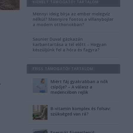
KIEMELT TÁMOGATÓI TARTALOM
Mennyi ideig bírja az ember melegvíz
nélkül? Mennyire fontos a villanybojler
a modern otthonokban?
Saunier Duval gázkazán
karbantartása a tél előtt – Hogyan
készüljünk fel a hóra és fagyra?
FRISS TÁMOGATÓI TARTALOM
Miért fáj gyakrabban a nők
y
csípője? – A válasz a
medencében rejlik
B-vitamin komplex és folsav:
szükséged van rá?
Energiát függetlenül: