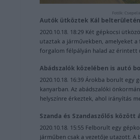
Fotók: Csepel.
Autók ütköztek Kál belterületé
2020.10.18. 18:29 Két gépkocsi ütközö
utaztak a járművekben, amelyeket a 
forgalom félpályán halad az érintett
Abádszalók közelében is autó bo
2020.10.18. 16:39 Árokba borult egy 
kanyarban. Az abádszalóki önkormány
helyszínre érkeztek, ahol irányítás me
Szanda és Szandaszőlős között 
2020.10.18. 15:55 Felborult egy gépk
járműben csak a vezetője utazott. A b