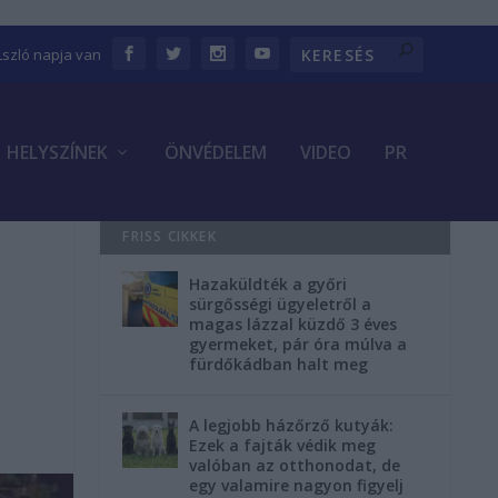
Lszló napja van
HELYSZÍNEK
ÖNVÉDELEM
VIDEO
PR
FRISS CIKKEK
Hazaküldték a győri
sürgősségi ügyeletről a
magas lázzal küzdő 3 éves
gyermeket, pár óra múlva a
fürdőkádban halt meg
A legjobb házőrző kutyák:
Ezek a fajták védik meg
valóban az otthonodat, de
egy valamire nagyon figyelj