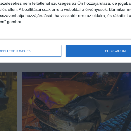
ezeléséhez nem feltétlenül szükséges az Ön hozzájárulása, de jogában 
köztek
zelés ellen. A beállításai csak erre a weboldalra érvényesek. Bármikor m
 körülmények között két autó ütközött össze 2020.
isszavonhatja hozzájárulását, ha visszatér erre az oldalra, és rákattint a
lem" gombra.
dapest XXI. kerületében, a II. Rákóczi Ferenc út 327.
es információk alapján négyen megsérültek. A
akadályt képeznek, ezért a rendőrök a helyszínelés
ó irányba, egy fogalmi sávon engedik az arra
ÁBBI LEHETŐSÉGEK
ELFOGADOM