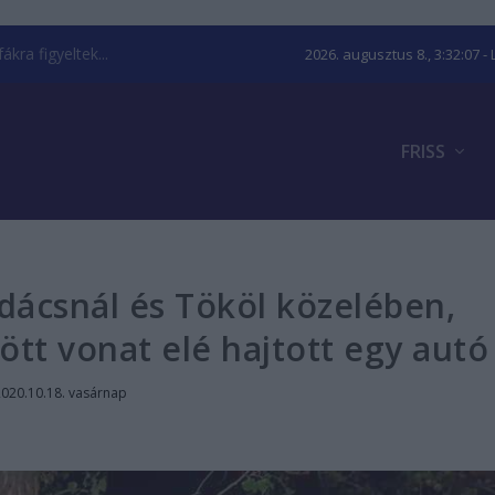
kra figyeltek...
2026. augusztus 8., 3:32:08
- 
FRISS
dácsnál és Tököl közelében,
tt vonat elé hajtott egy autó
2020.10.18. vasárnap