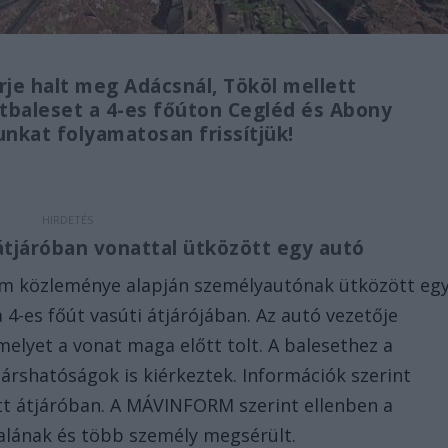
rje halt meg Adácsnál, Tököl mellett
atbaleset a 4-es főúton Cegléd és Abony
unkat folyamatosan frissítjük!
átjáróban vonattal ütközött egy autó
lem közleménye alapján személyautónak ütközött eg
4-es főút vasúti átjárójában. Az autó vezetője
melyet a vonat maga előtt tolt. A balesethez a
társhatóságok is kiérkeztek. Információk szerint
t átjáróban. A MÁVINFORM szerint ellenben a
dalának és több személy megsérült.