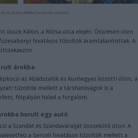
info és BalesetInfo Facebook-csoport
n
tt össze Kálon, a Rózsa utca elején. Összesen öten
füzesabonyi hivatásos tűzoltók áramtalanítottak. A
 útszakaszon.
rult árokba
gépkocsi az Abádszalók és Kunhegyes közötti úton, a
zati tűzoltók mellett a társhatóságok is a
llett, félpályán halad a forgalom.
árokba borult egy autó
ocsi a Szandát és Szandaváralját összekötő úton. A
alesethez a berceli hivatásos tűzoltók mellett a