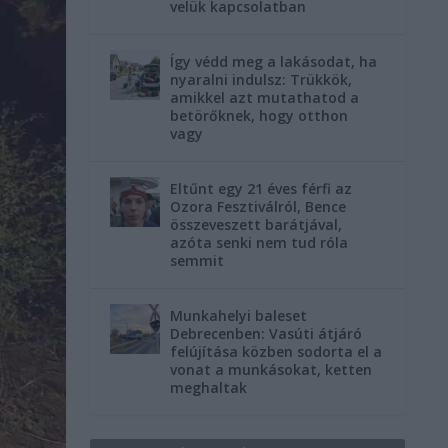
velük kapcsolatban
Így védd meg a lakásodat, ha
nyaralni indulsz: Trükkök,
amikkel azt mutathatod a
betörőknek, hogy otthon
vagy
Eltűnt egy 21 éves férfi az
Ozora Fesztiválról, Bence
összeveszett barátjával,
azóta senki nem tud róla
semmit
Munkahelyi baleset
Debrecenben: Vasúti átjáró
felújítása közben sodorta el a
vonat a munkásokat, ketten
meghaltak