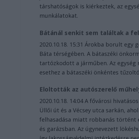
társhatóságok is kiérkeztek, az egys
munkálatokat.
Bátánál senkit sem találtak a fe
2020.10.18. 15:31 Árokba borult egy g
Báta térségében. A bátaszéki önkorm
tartózkodott a járműben. Az egység m
esethez a bátaszéki önkéntes tűzoltó
Eloltották az autószerelő műhel
2020.10.18. 14:04 A fővárosi hivatásos
Üllői út és a Vécsey utca sarkán, ah
felhasadása miatt robbanás történt
és garázsban. Az úgynevezett lökés
így lakosságvédelmi intézkedésre nem