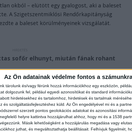
lan okból – elütött egy gyalogost, aki a baleset
tte. A Szigetszentmiklósi Rendőrkapitányság
zdte a baleset körülményeinek vizsgálatát.
tas sofőr elhunyt, miután fának rohant
ók alapján 2020. október 18-án 19 óra 20 perc körül
Az Ön adatainak védelme fontos a számunkr
a 3210-es út 4-es kilométerében, Adács és Gyöngyö
nk tárolunk és/vagy férünk hozzá információkhoz egy eszközön, példáu
t dolgozunk fel, például egyedi azonosítókat és standard információk
érfi életét vesztette, és egy személy megsérült. Az
abott hirdetésekhez és tartalomhoz, hirdetések és tartalmak méréséhe
ták. Kerülni Vámosgyörk – Atkár – Gyöngyöshalász
és szolgáltatásfejlesztéshez küld.
Az Ön engedélyével mi és a partne
ói szerint az autó vezetője ittas volt és egyik utas
dszerrel szerzett pontos geolokációs adatokat és azonosítási informác
megfelelő helyre kattintva hozzájárulhat ahhoz, hogy mi és a 1538 partne
 végezzünk. Másik lehetőségként a hozzájárulás megadása vagy elutasí
iókhoz juthat, és megváltoztathatja beállításait.
Felhívjuk figyelmét, 