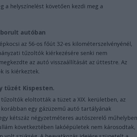
ég a helyszínelést követően kezdi meg a
lborult autóban
épkocsi az 56-os főút 32-es kilométerszelvényénél,
ányzati tűzoltók kiérkezésére senki nem
egkezdte az autó visszaállítását az úttestre. Az
k is kiérkeztek.
y tüzét Kispesten.
 tűzoltók eloltották a tüzet a XIX. kerületben, az
ol korábban egy gázüzemű autó tartályának
 egy kétszáz négyzetméteres autószerelő műhelybe
hullám következtében lakóépületek nem károsodtak,
 volt szükség. A beavatkozás idejére szünetelt a