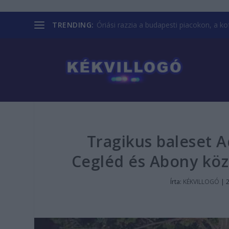
TRENDING:
Óriási razzia a budapesti piacokon, a kofá
Tragikus baleset A
Cegléd és Abony közö
Írta:
KÉKVILLOGÓ
|