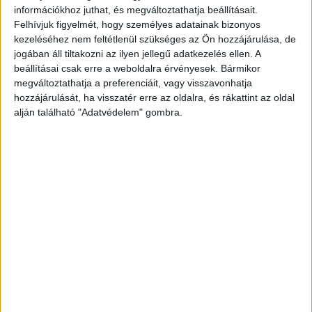
információkhoz juthat, és megváltoztathatja beállításait.
Felhívjuk figyelmét, hogy személyes adatainak bizonyos
kezeléséhez nem feltétlenül szükséges az Ön hozzájárulása, de
jogában áll tiltakozni az ilyen jellegű adatkezelés ellen. A
beállításai csak erre a weboldalra érvényesek. Bármikor
megváltoztathatja a preferenciáit, vagy visszavonhatja
hozzájárulását, ha visszatér erre az oldalra, és rákattint az oldal
alján található "Adatvédelem" gombra.
Megszólalt a szén-monoxid jelző
A bejelentés után a mentők is megjelentek a
helyszínen. Ahogy beléptek a házba, a bejáratnál