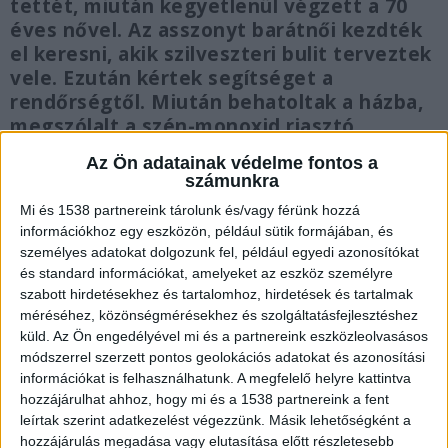
tettét, miután kegyetlenül végzett a 70
éves nővel. Az asszonyt barátnői kezdték
el keresni, akik szilveszteri bulit terveztek
vele. Ezután kértek segítséget a
rendőrségtől. Miután behatoltak a házba,
megszólalt a szén-monoxid riasztó.
Az Ön adatainak védelme fontos a
számunkra
Mi és 1538 partnereink tárolunk és/vagy férünk hozzá
információkhoz egy eszközön, például sütik formájában, és
A szomszéd hívta a rendőrséget
személyes adatokat dolgozunk fel, például egyedi azonosítókat
és standard információkat, amelyeket az eszköz személyre
December 31-én 17 óra 30 perc körül érkezett a
szabott hirdetésekhez és tartalomhoz, hirdetések és tartalmak
bejelentés a rendőrségre, hogy egy hölgy nem
méréséhez, közönségmérésekhez és szolgáltatásfejlesztéshez
tud bemenni a szomszédjához, aki nem ad
küld.
Az Ön engedélyével mi és a partnereink eszközleolvasásos
módszerrel szerzett pontos geolokációs adatokat és azonosítási
életjelet magáról. Az eset a Hajdú-Bihar megyei
információkat is felhasználhatunk. A megfelelő helyre kattintva
Fülöpön történt.
A Kékvillogó.hu legfrissebb
hozzájárulhat ahhoz, hogy mi és a 1538 partnereink a fent
leírtak szerint adatkezelést végezzünk. Másik lehetőségként a
híreit ide kattintva éred el!
hozzájárulás megadása vagy elutasítása előtt részletesebb