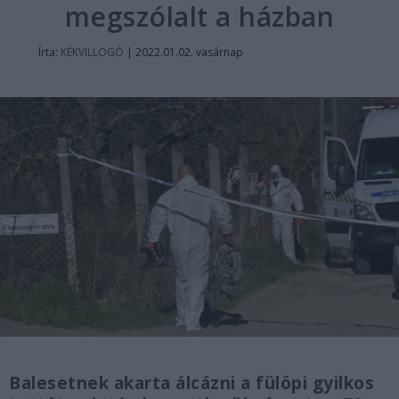
megszólalt a házban
Írta:
KÉKVILLOGÓ
|
2022.01.02. vasárnap
Balesetnek akarta álcázni a fülöpi gyilkos