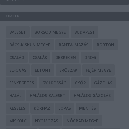
CÍMKÉK
BALESET
BORSOD MEGYE
BUDAPEST
BÁCS-KISKUN MEGYE
BÁNTALMAZÁS
BÖRTÖN
CSALÁD
CSALÁS
DEBRECEN
DROG
ELFOGÁS
ELTŰNT
ERŐSZAK
FEJÉR MEGYE
FENYEGETÉS
GYILKOSSÁG
GYŐR
GÁZOLÁS
HALÁL
HALÁLOS BALESET
HALÁLOS GÁZOLÁS
KÉSELÉS
KÓRHÁZ
LOPÁS
MENTÉS
MISKOLC
NYOMOZÁS
NÓGRÁD MEGYE