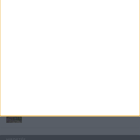
Miért fáj gyakrabban a nők csípője? – A válasz a
medencében rejlik
B-vitamin komplex és folsav: szükséged van rá?
Energiát függetlenül: szigetüzemű megoldások
A csőbúvár szivattyúk: mit kell tudni róluk?
Mit tudnak a keleti e-bike-ok?
HIRDETÉS