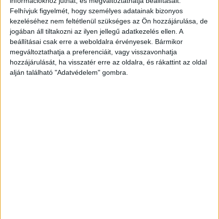
információkhoz juthat, és megváltoztathatja beállításait.
Felhívjuk figyelmét, hogy személyes adatainak bizonyos
kezeléséhez nem feltétlenül szükséges az Ön hozzájárulása, de
jogában áll tiltakozni az ilyen jellegű adatkezelés ellen. A
beállításai csak erre a weboldalra érvényesek. Bármikor
megváltoztathatja a preferenciáit, vagy visszavonhatja
hozzájárulását, ha visszatér erre az oldalra, és rákattint az oldal
alján található "Adatvédelem" gombra.
Csak pakolt, pakolt
Noha nem tudta, hogy a galériának mekkora a
teherbíró képessége, ennek ellenére azt
folyamatosan raktárként használta. A tragédia
előtt nem sokkal is ott helyezett el nagyobb
mennyiségű árut. Így érkeztünk el 2021.
december 28-ai naphoz.