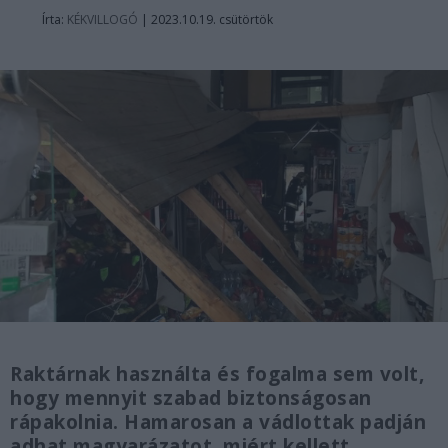
Írta:
KÉKVILLOGÓ
|
2023.10.19. csütörtök
Raktárnak használta és fogalma sem volt,
hogy mennyit szabad biztonságosan
rápakolnia. Hamarosan a vádlottak padján
adhat magyarázatot, miért kellett