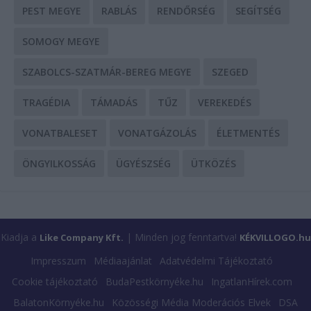
PEST MEGYE
RABLÁS
RENDŐRSÉG
SEGÍTSÉG
SOMOGY MEGYE
SZABOLCS-SZATMÁR-BEREG MEGYE
SZEGED
TRAGÉDIA
TÁMADÁS
TŰZ
VEREKEDÉS
VONATBALESET
VONATGÁZOLÁS
ÉLETMENTÉS
ÖNGYILKOSSÁG
ÜGYÉSZSÉG
ÜTKÖZÉS
Kiadja a
| Minden jog fenntartva!
Like Company Kft.
KÉKVILLOGO.hu
Impresszum
Médiaajánlat
Adatvédelmi Tájékoztató
Cookie tájékoztató
BudaPestkörnyéke.hu
IngatlanHírek.com
BalatonKörnyéke.hu
Közösségi Média Moderációs Elvek
DSA