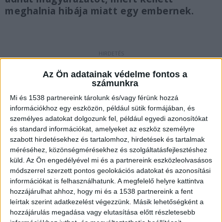
meghalnia hibája miatt egy embernek.
Itt történt a baleset
Az Ön adatainak védelme fontos a
számunkra
Mint a Fővárosi Főügyészség
csütörtök délelőtti
Mi és 1538 partnereink tárolunk és/vagy férünk hozzá
tájékoztatásából
kiderül, a vádirat szerint a férfi
információkhoz egy eszközön, például sütik formájában, és
évek óta működtette kisboltját Budapest 8.
személyes adatokat dolgozunk fel, például egyedi azonosítókat
kerületében, a Baross utcában, amely egy
és standard információkat, amelyeket az eszköz személyre
szabott hirdetésekhez és tartalomhoz, hirdetések és tartalmak
galériázott helyiség volt.
A Kékvillogó.hu
méréséhez, közönségmérésekhez és szolgáltatásfejlesztéshez
legfrissebb híreit ide kattintva éred el!
küld.
Az Ön engedélyével mi és a partnereink eszközleolvasásos
módszerrel szerzett pontos geolokációs adatokat és azonosítási
információkat is felhasználhatunk. A megfelelő helyre kattintva
hozzájárulhat ahhoz, hogy mi és a 1538 partnereink a fent
leírtak szerint adatkezelést végezzünk. Másik lehetőségként a
hozzájárulás megadása vagy elutasítása előtt részletesebb