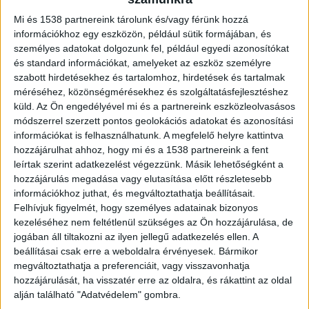
Terrorelhárítási Központ (TEK)
Mi és 1538 partnereink tárolunk és/vagy férünk hozzá
kommandósai mentek érte, elfogták és
információkhoz egy eszközön, például sütik formájában, és
előállították. A vármegyei rendőr-
személyes adatokat dolgozunk fel, például egyedi azonosítókat
főkapitányság büntetőeljárást indított és
és standard információkat, amelyeket az eszköz személyre
szabott hirdetésekhez és tartalomhoz, hirdetések és tartalmak
vizsgálja az eset körülményeit.
méréséhez, közönségmérésekhez és szolgáltatásfejlesztéshez
küld.
Az Ön engedélyével mi és a partnereink eszközleolvasásos
módszerrel szerzett pontos geolokációs adatokat és azonosítási
információkat is felhasználhatunk. A megfelelő helyre kattintva
hozzájárulhat ahhoz, hogy mi és a 1538 partnereink a fent
Orrvadászokat értek tetten
leírtak szerint adatkezelést végezzünk. Másik lehetőségként a
hozzájárulás megadása vagy elutasítása előtt részletesebb
A megalapozott gyanú szerint a középkorú férfit
információkhoz juthat, és megváltoztathatja beállításait.
és társát december 19-én az éjszakai órákban
Felhívjuk figyelmét, hogy személyes adatainak bizonyos
kezeléséhez nem feltétlenül szükséges az Ön hozzájárulása, de
Nyírlugos külterületén lévő erdőrészen
jogában áll tiltakozni az ilyen jellegű adatkezelés ellen. A
orvvadászaton tetten érték. A gyanúsított és
beállításai csak erre a weboldalra érvényesek. Bármikor
megváltoztathatja a preferenciáit, vagy visszavonhatja
társa futva menekülni kezdtek, közben a
hozzájárulását, ha visszatér erre az oldalra, és rákattint az oldal
gyanúsított megfordult és a nála lévő golyós,
alján található "Adatvédelem" gombra.