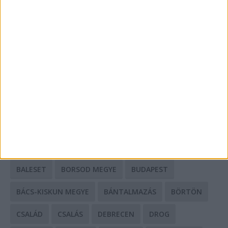
A csőbúvár szivattyúk: mit kell tudni róluk?
Mit tudnak a keleti e-bike-ok?
HIRDETÉS
CÍMKÉK
BALESET
BORSOD MEGYE
BUDAPEST
BÁCS-KISKUN MEGYE
BÁNTALMAZÁS
BÖRTÖN
CSALÁD
CSALÁS
DEBRECEN
DROG