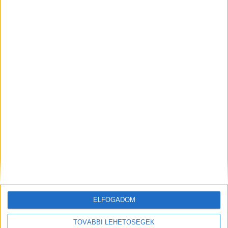
is. A főügyészség a férfi letartóztatását
indítványozta a cselekmény rendkívüli súlyossága
miatt, a szökés és elrejtőzés veszélyére, valamint
a bizonyítás veszélyeztetésének lehetőségére
tekintettel.
A Kékvillogó legfrissebb híreit ide
kattintva éred el! A Facebookon már 342 ezernél
is többen követnek minket.
Kiemelt kép: illusztráció
ELFOGADOM
MEGOSZTÁS:
TOVÁBBI LEHETŐSÉGEK