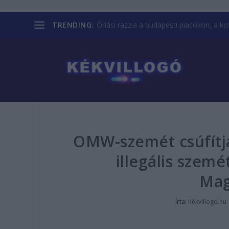
TRENDING:
Óriási razzia a budapesti piacokon, a kofá
OMW-szemét csúfítja
illegális szem
Mag
Írta:
Kékvillogo.hu