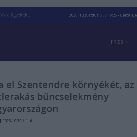
kra figyeltek...
2026. augusztus 6., 7:19:26
- Berta, B
FRISS
 el Szentendre környékét, az
étlerakás bűncselekmény
yarországon
|
2023.10.30. hétfő