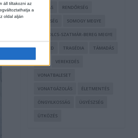
áll tiltakozni az
RABLÁS
RENDŐRSÉG
egváltoztathatja a
z oldal alján
SEGÍTSÉG
SOMOGY MEGYE
SZABOLCS-SZATMÁR-BEREG MEGYE
SZEGED
TRAGÉDIA
TÁMADÁS
TŰZ
VEREKEDÉS
VONATBALESET
VONATGÁZOLÁS
ÉLETMENTÉS
ÖNGYILKOSSÁG
ÜGYÉSZSÉG
ÜTKÖZÉS