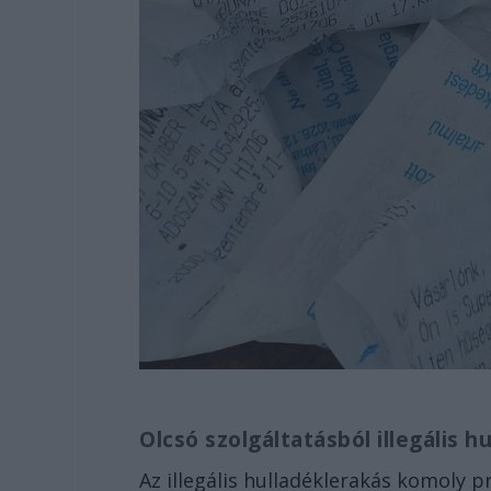
Olcsó szolgáltatásból illegális h
Az illegális hulladéklerakás komoly