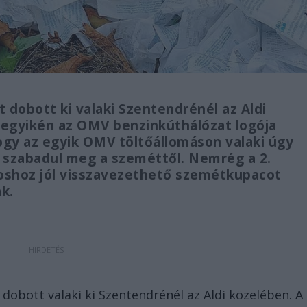
dobott ki valaki Szentendrénél az Aldi
degyikén az OMV benzinkúthálózat logója
hogy az egyik OMV töltőállomáson valaki úgy
n szabadul meg a szeméttől. Nemrég a 2.
noshoz jól visszavezethető szemétkupacot
ak.
obott valaki ki Szentendrénél az Aldi közelében. A