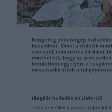
Rengeteg pénztárgép hulladékot 
közelében. Mivel a cédulák min
szerepel, nem nehéz kitalálni, 
dönthetett, hogy az árok szélé
kerületben egy ilyen, a tulajdo
visszaszállítattak a tulajdonosn
Illegális hulladék az OMV-től
Több ezer OMV-s pénztárgépcédulát d