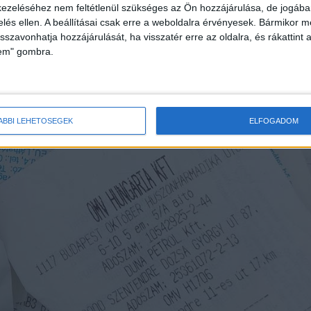
ezeléséhez nem feltétlenül szükséges az Ön hozzájárulása, de jogában 
zelés ellen. A beállításai csak erre a weboldalra érvényesek. Bármikor m
isszavonhatja hozzájárulását, ha visszatér erre az oldalra, és rákattint a
lem" gombra.
ÁBBI LEHETŐSÉGEK
ELFOGADOM