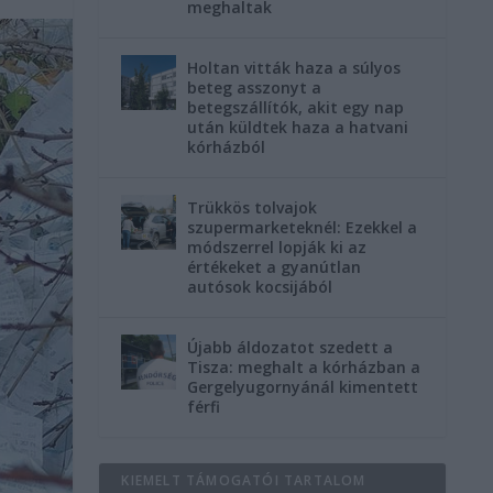
meghaltak
Holtan vitták haza a súlyos
beteg asszonyt a
betegszállítók, akit egy nap
után küldtek haza a hatvani
kórházból
Trükkös tolvajok
szupermarketeknél: Ezekkel a
módszerrel lopják ki az
értékeket a gyanútlan
autósok kocsijából
Újabb áldozatot szedett a
Tisza: meghalt a kórházban a
Gergelyugornyánál kimentett
férfi
KIEMELT TÁMOGATÓI TARTALOM