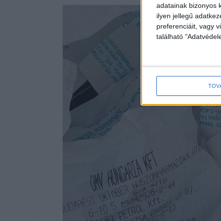
adatainak bizonyos k
ilyen jellegű adatke
preferenciáit, vagy v
található "Adatvéde
TOV