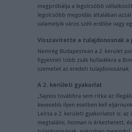
megpróbálja a legolcsóbb vállalkozó
legolcsóbb megoldás általában azzal j
valamelyik város széli erdőbe vagy e
Visszavitette a tulajdonosnak a
Nemrég Budapestean a 2. kerület pol
figyelmét több zsák hulladékra a Bim
szemetet az eredeti tulajdonosának.
A 2. kerületi gyakorlat
„Sajnos továbbra sem ritka az illegá
kevesebb ilyen esetben kell eljárnu
Leírta a 2. kerületi gyakorlatot is: 
megtalálni, honnan is érkezhetett, és 
tulajdonosának, miközben megindul a