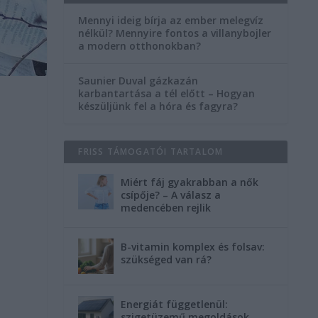
Mennyi ideig bírja az ember melegvíz
nélkül? Mennyire fontos a villanybojler
a modern otthonokban?
Saunier Duval gázkazán
karbantartása a tél előtt – Hogyan
készüljünk fel a hóra és fagyra?
FRISS TÁMOGATÓI TARTALOM
Miért fáj gyakrabban a nők
csípője? – A válasz a
medencében rejlik
B-vitamin komplex és folsav:
szükséged van rá?
Energiát függetlenül:
szigetüzemű megoldások