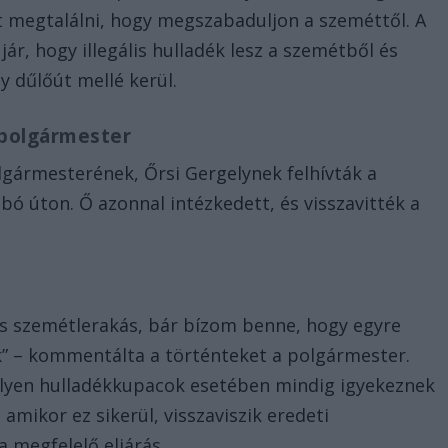
t megtalálni, hogy megszabaduljon a szeméttől. A
ár, hogy illegális hulladék lesz a szemétből és
gy dűlőút mellé kerül.
 polgármester
gármesterének, Őrsi Gergelynek felhívták a
bó úton. Ő azonnal intézkedett, és visszavitték a
lis szemétlerakás, bár bízom benne, hogy egyre
nk” – kommentálta a történteket a polgármester.
az ilyen hulladékkupacok esetében mindig igyekeznek
amikor ez sikerül, visszaviszik eredeti
 megfelelő eljárás.