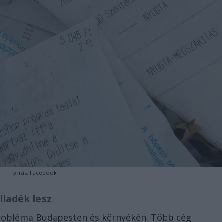
Forrás: Facebook
ulladék lesz
 probléma Budapesten és környékén. Több cég