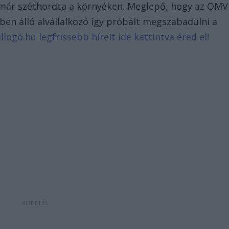
 már széthordta a környéken. Meglepő, hogy az OMV
en álló alvállalkozó így próbált megszabadulni a
llogó.hu legfrissebb híreit ide kattintva éred el!