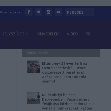
ettina napja van
HELYSZÍNEK
ÖNVÉDELEM
VIDEO
PR
FRISS CIKKEK
Eltűnt egy 21 éves férfi az
Ozora Fesztiválról, Bence
összeveszett barátjával,
azóta senki nem tud róla
semmit
Munkahelyi baleset
Debrecenben: Vasúti átjáró
felújítása közben sodorta el a
vonat a munkásokat, ketten