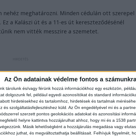
 nehéz meghatározni. Minden cédulán ott szerepel
 Ez a Kalászi út és a 11-es út kereszteződésénél
űnik nem vitték messzire a szemetet.
rült a hulladék a benzinkúthoz közeli Aldihoz,
Az Ön adatainak védelme fontos a számunkr
dig senki sem vette észre, hogy több ezer
nk tárolunk és/vagy férünk hozzá információkhoz egy eszközön, példáu
t dolgozunk fel, például egyedi azonosítókat és standard információk
zélén várja, hogy történjen végre valami vele. Az
abott hirdetésekhez és tartalomhoz, hirdetések és tartalmak méréséhe
ót készített és feltöltötte az egyik szentendrei
és szolgáltatásfejlesztéshez küld.
Az Ön engedélyével mi és a partne
dszerrel szerzett pontos geolokációs adatokat és azonosítási informác
megfelelő helyre kattintva hozzájárulhat ahhoz, hogy mi és a 1538 partne
 végezzünk. Másik lehetőségként a hozzájárulás megadása vagy elutasí
ével
iókhoz juthat, és megváltoztathatja beállításait.
Felhívjuk figyelmét, 