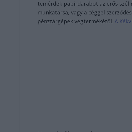
temérdek papírdarabot az erős szél
munkatársa, vagy a céggel szerződésb
pénztárgépek végtermékétől.
A Kékvi