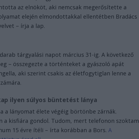
otta az elnököt, aki nemcsak megerősítette a
olyamat elején elmondottakkal ellentétben Bradács
elvet – írja a lap.
 darab tárgyalási napot március 31-ig. A következő
meg – összegezte a történteket a gyászoló apát
gella, aki szerint csakis az életfogytiglan lenne a
számára.
kap ilyen súlyos büntetést lánya
a a lányomat élete végéig börtönbe zárnák.
n a kisfiára gondol. Tudom, mert telefonon szokta
um 15 évre ítéli – írta korábban a Bors.
A