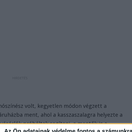
nószínész volt, kegyetlen módon végzett a
 áruházba ment, ahol a kasszaszalagra helyezte a
a vásárlók próbáltak segíteni, a mentők is a
Az Ön adatainak védelme fontos a számunkr