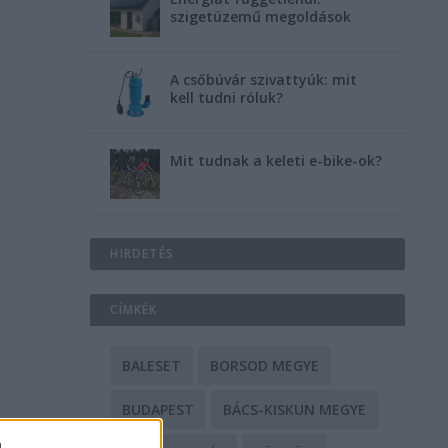
szigetüzemű megoldások
A csőbúvár szivattyúk: mit
kell tudni róluk?
Mit tudnak a keleti e-bike-ok?
HIRDETÉS
CÍMKÉK
BALESET
BORSOD MEGYE
BUDAPEST
BÁCS-KISKUN MEGYE
a