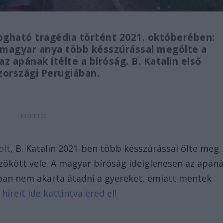
ogható tragédia történt 2021. októberében:
magyar anya több késszúrással megölte a
z apának ítélte a bíróság. B. Katalin első
zországi Perugiában.
olt
, B. Katalin 2021-ben több késszúrással ölte meg
zökött vele. A magyar bíróság ideiglenesen az apáná
onban nem akarta átadni a gyereket, emiatt mentek
híreit ide kattintva éred el!