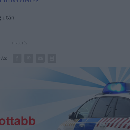
ttintva éred el!
g után
ÁS: