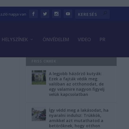
Lszló napja van
HELYSZÍNEK
ÖNVÉDELEM
VIDEO
PR
FRISS CIKKEK
A legjobb házőrző kutyák:
Ezek a fajták védik meg
valóban az otthonodat, de
egy valamire nagyon figyelj
velük kapcsolatban
Így védd meg a lakásodat, ha
nyaralni indulsz: Trükkök,
amikkel azt mutathatod a
betörőknek, hogy otthon