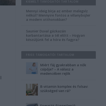
KIEMELT TÁMOGATÓI TARTALOM
Mennyi ideig bírja az ember melegvíz
nélkül? Mennyire fontos a villanybojler
a modern otthonokban?
Saunier Duval gázkazán
karbantartása a tél előtt – Hogyan
készüljünk fel a hóra és fagyra?
FRISS TÁMOGATÓI TARTALOM
Miért fáj gyakrabban a nők
csípője? – A válasz a
medencében rejlik
l
B-vitamin komplex és folsav:
szükséged van rá?
Energiát függetlenül: