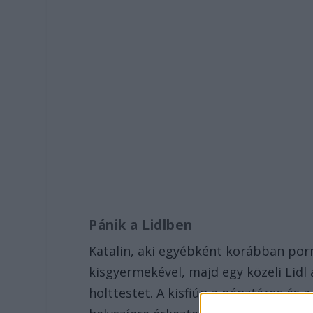
Pánik a Lidlben
Katalin, aki egyébként korábban por
kisgyermekével, majd egy közeli Lidl
holttestet. A kisfiún a pénztáros és 