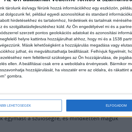
ák megmenteni a kis Alex életét.
nk tárolunk és/vagy férünk hozzá információkhoz egy eszközön, példáu
t dolgozunk fel, például egyedi azonosítókat és standard információk
abott hirdetésekhez és tartalomhoz, hirdetések és tartalmak méréséhe
és szolgáltatásfejlesztéshez küld.
Az Ön engedélyével mi és a partne
dszerrel szerzett pontos geolokációs adatokat és azonosítási informác
ermekről
megfelelő helyre kattintva hozzájárulhat ahhoz, hogy mi és a 1538 partne
 végezzünk. Másik lehetőségként a hozzájárulás megadása vagy elutasí
mek holttestéről, amiket elküldött az Apák az
iókhoz juthat, és megváltoztathatja beállításait.
Felhívjuk figyelmét, 
 tagjának, Kalmár Lászlónak – azzal a szöveggel,
ezeléséhez nem feltétlenül szükséges az Ön hozzájárulása, de jogában 
lesz. A fotókat Kalmár László küldte tovább a
zelés ellen. A beállításai csak erre a weboldalra érvényesek. Bármikor m
isszavonhatja hozzájárulását, ha visszatér erre az oldalra, és rákattint a
lem" gombra.
még azelőtt megromlott, hogy a nő világra hozta a
ÁBBI LEHETŐSÉGEK
ELFOGADOM
zekedtek, de egy ideig még együtt éltek.
ák egymást a szülőségre, és mindketten maguk