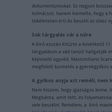
dokumentumokat. Ez nagyon bosszant
tolmácsot, hanem kiemelte, hogy a f
tökéletesen érti és beszéli az olasz ny
Sok tárgyalás vár a nőre
A bíró ezután kitűzte a következő 11
tárgyaláson a vád tanúit hallgatják 
képviselő ügyvéd, Massimiliano Scarin
megfelelő büntetés a gyerekgyilkos 
A gyilkos anyja azt reméli, nem 
Nem hiszem, hogy igazságos lenne, h
Megbánta, amit tett, és folyamatosa
vele beszélni. Remélem, a bíró maxim