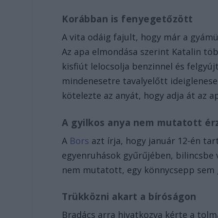
Korábban is fenyegetőzött
A vita odáig fajult, hogy már a gyám
Az apa elmondása szerint Katalin több
kisfiút lelocsolja benzinnel és felgy
mindenesetre tavalyelőtt ideiglenesen
kötelezte az anyát, hogy adja át az a
A gyilkos anya nem mutatott ér
A
Bors
azt írja, hogy január 12-én tar
egyenruhások gyűrűjében, bilincsbe 
nem mutatott, egy könnycsepp sem gö
Trükközni akart a bíróságon
Bradács arra hivatkozva kérte a tolmá