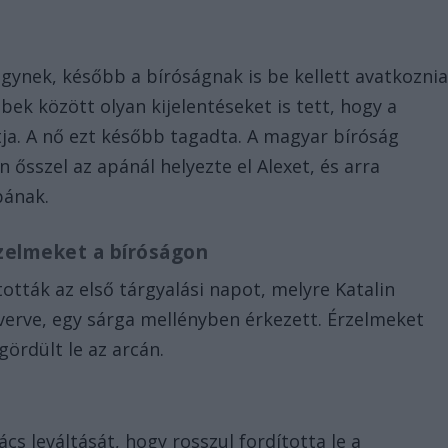
ügynek, később a bíróságnak is be kellett avatkoznia
ek között olyan kijelentéseket is tett, hogy a
újtja. A nő ezt később tagadta. A magyar bíróság
 ősszel az apánál helyezte el Alexet, és arra
pának.
zelmeket a bíróságon
tották az első tárgyalási napot, melyre Katalin
verve, egy sárga mellényben érkezett. Érzelmeket
rdült le az arcán.
cs leváltását, hogy rosszul fordította le a