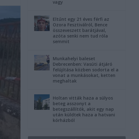
vagy
Eltűnt egy 21 éves férfi az
Ozora Fesztiválról, Bence
összeveszett barátjával,
azóta senki nem tud róla
semmit
Munkahelyi baleset
Debrecenben: Vasúti átjáró
felújítása közben sodorta el a
vonat a munkásokat, ketten
meghaltak
Holtan vitták haza a súlyos
beteg asszonyt a
betegszállítók, akit egy nap
után küldtek haza a hatvani
kórházból