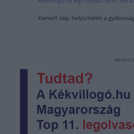
Kékvillogó.hu legfrissebb híreit ide ka
Kiemelt kép: helyszínelés a gyilkossá
MEGOSZT