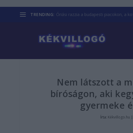
TRENDING:
Óriási razzia a budapesti piacokon, a kofá
Nem látszott a m
bíróságon, aki keg
gyermeke é
Írta:
Kékvillogo.hu