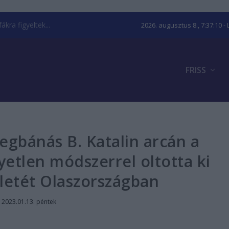
kra figyeltek...
2026. augusztus 8., 7:37:11
- 
FRISS
egbánás B. Katalin arcán a
yetlen módszerrel oltotta ki
letét Olaszországban
|
2023.01.13. péntek