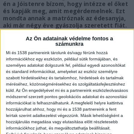
én a Jóistenre bízom, hogy intézze el őket
és kapják meg, amit megérdemelnek. Ezt
mondta annak a matróznak az édesanyja,
aki már négy éve gyászolja szeretett fiát.
János a hableány sétahajón vesztette
Az Ön adatainak védelme fontos a
életét 2019 májusában.
számunkra
Mi és 1538 partnereink tárolunk és/vagy férünk hozzá
információkhoz egy eszközön, például sütik formájában, és
személyes adatokat dolgozunk fel, például egyedi azonosítókat
és standard információkat, amelyeket az eszköz személyre
Betegségre hivatkozott a kapitány
szabott hirdetésekhez és tartalomhoz, hirdetések és tartalmak
Súlyos betegségre hivatkozva nem vett részt a
méréséhez, közönségmérésekhez és szolgáltatásfejlesztéshez
küld.
Az Ön engedélyével mi és a partnereink eszközleolvasásos
szerdai tárgyaláson az az ukrán kapitány, aki
módszerrel szerzett pontos geolokációs adatokat és azonosítási
2019. május 29-én, a Viking Sigyn hajó
információkat is felhasználhatunk. A megfelelő helyre kattintva
hozzájárulhat ahhoz, hogy mi és a 1538 partnereink a fent
kapitányával történő rádióforgalmazás után a
leírtak szerint adatkezelést végezzünk. Másik lehetőségként a
tudomására jutott hajóbaleset ellenére sem
hozzájárulás megadása vagy elutasítása előtt részletesebb
információkhoz juthat, és megváltoztathatja beállításait.
kezdte meg a Hableányról a vízbe került,