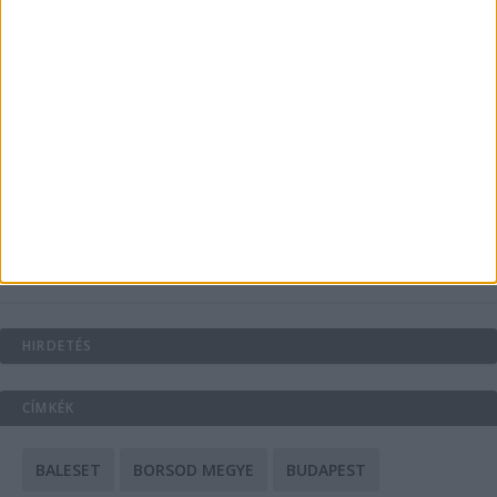
Energiát függetlenül: szigetüzemű megoldások
A csőbúvár szivattyúk: mit kell tudni róluk?
Mit tudnak a keleti e-bike-ok?
HIRDETÉS
CÍMKÉK
BALESET
BORSOD MEGYE
BUDAPEST