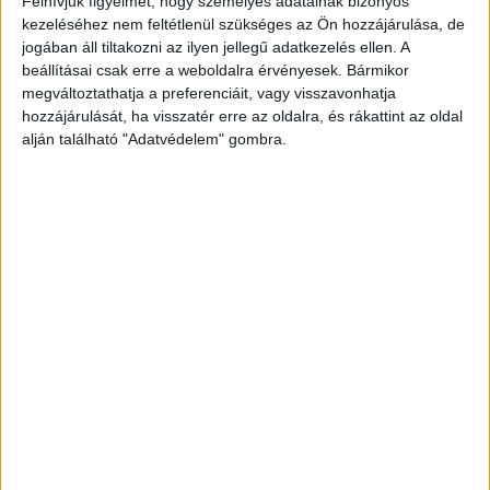
Felhívjuk figyelmét, hogy személyes adatainak bizonyos
közvetlen életveszélyben lévő, segítségnyújtásra
kezeléséhez nem feltétlenül szükséges az Ön hozzájárulása, de
szoruló emberek kimentését.
A Kékvillogó.hu
jogában áll tiltakozni az ilyen jellegű adatkezelés ellen. A
beállításai csak erre a weboldalra érvényesek. Bármikor
legfrissebb híreit ide kattintva éred el!
megváltoztathatja a preferenciáit, vagy visszavonhatja
hozzájárulását, ha visszatér erre az oldalra, és rákattint az oldal
alján található "Adatvédelem" gombra.