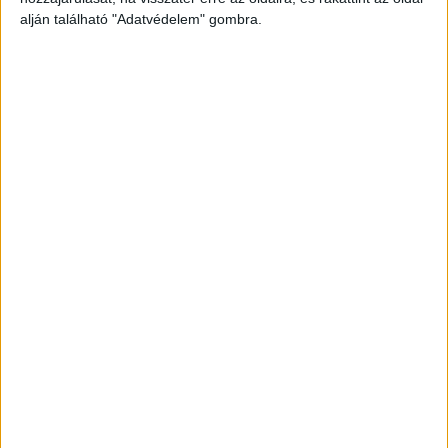
alján található "Adatvédelem" gombra.
Elásta a nőt
A nyomozók tovább folytatták az adatgyűjtést.
Megállapították, hogy a nyírvasvári férfi
otthonukban olyan súlyosan bántalmazta 32 éves