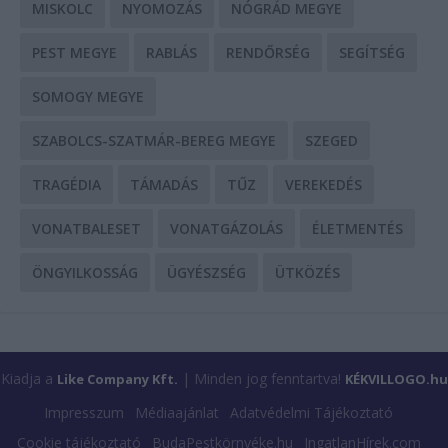
MISKOLC
NYOMOZÁS
NÓGRÁD MEGYE
PEST MEGYE
RABLÁS
RENDŐRSÉG
SEGÍTSÉG
SOMOGY MEGYE
SZABOLCS-SZATMÁR-BEREG MEGYE
SZEGED
TRAGÉDIA
TÁMADÁS
TŰZ
VEREKEDÉS
VONATBALESET
VONATGÁZOLÁS
ÉLETMENTÉS
ÖNGYILKOSSÁG
ÜGYÉSZSÉG
ÜTKÖZÉS
Kiadja a
| Minden jog fenntartva!
Like Company Kft.
KÉKVILLOGO.hu
Impresszum
Médiaajánlat
Adatvédelmi Tájékoztató
Cookie tájékoztató
BudaPestkörnyéke.hu
IngatlanHírek.com