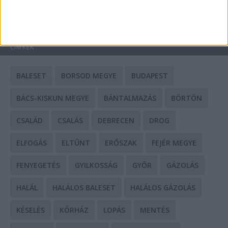
HIRDETÉS
CÍMKÉK
BALESET
BORSOD MEGYE
BUDAPEST
BÁCS-KISKUN MEGYE
BÁNTALMAZÁS
BÖRTÖN
CSALÁD
CSALÁS
DEBRECEN
DROG
ELFOGÁS
ELTŰNT
ERŐSZAK
FEJÉR MEGYE
FENYEGETÉS
GYILKOSSÁG
GYŐR
GÁZOLÁS
HALÁL
HALÁLOS BALESET
HALÁLOS GÁZOLÁS
KÉSELÉS
KÓRHÁZ
LOPÁS
MENTÉS