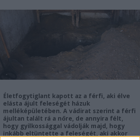
Életfogytiglant kapott az a férfi, aki élve
elásta ájult feleségét házuk
melléképületében. A vádirat szerint a férfi
ájultan talált rá a nőre, de annyira félt,
hogy gyilkossággal vádolják majd, hogy
inkább eltüntette a feleségét, aki akkor