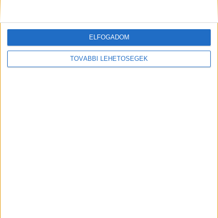
Kiemelt kép: ida ásta el a feleségét – Forrás:
ELFOGADOM
police.hu
TOVÁBBI LEHETŐSÉGEK
MEGOSZTÁS: