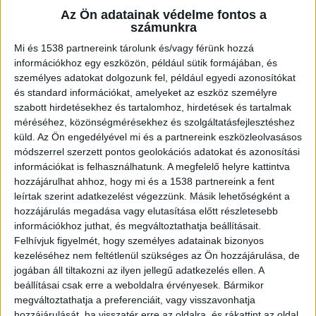
még élt.
Az Ön adatainak védelme fontos a
számunkra
Mi és 1538 partnereink tárolunk és/vagy férünk hozzá
információkhoz egy eszközön, például sütik formájában, és
személyes adatokat dolgozunk fel, például egyedi azonosítókat
Hazudott a rendőröknek
és standard információkat, amelyeket az eszköz személyre
A rendőrségre 2022. március 11-én este érkezett
szabott hirdetésekhez és tartalomhoz, hirdetések és tartalmak
méréséhez, közönségmérésekhez és szolgáltatásfejlesztéshez
a bejelentés, amely szerint
egy nyírvasvári férfi
küld.
Az Ön engedélyével mi és a partnereink eszközleolvasásos
feltehetően megölte élettársát
. A rendőrök
módszerrel szerzett pontos geolokációs adatokat és azonosítási
információkat is felhasználhatunk. A megfelelő helyre kattintva
azonnal a megadott helyre mentek, az ott élő 44
hozzájárulhat ahhoz, hogy mi és a 1538 partnereink a fent
éves férfi azt állította, hogy élettársa elhagyta
leírtak szerint adatkezelést végezzünk. Másik lehetőségként a
hozzájárulás megadása vagy elutasítása előtt részletesebb
őt, nem tudja, hová ment. .
A Kékvillogó
információkhoz juthat, és megváltoztathatja beállításait.
legfrissebb híreit ide kattintva éred el! A
Felhívjuk figyelmét, hogy személyes adatainak bizonyos
Facebookon már 341 ezernél is többen követnek
kezeléséhez nem feltétlenül szükséges az Ön hozzájárulása, de
jogában áll tiltakozni az ilyen jellegű adatkezelés ellen. A
minket.
beállításai csak erre a weboldalra érvényesek. Bármikor
megváltoztathatja a preferenciáit, vagy visszavonhatja
hozzájárulását, ha visszatér erre az oldalra, és rákattint az oldal