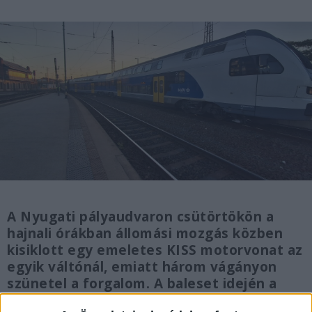
A Nyugati pályaudvaron csütörtökön a
hajnali órákban állomási mozgás közben
kisiklott egy emeletes KISS motorvonat az
egyik váltónál, emiatt három vágányon
szünetel a forgalom. A baleset idején a
vonaton utasok nem tartózkodtak, senki