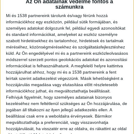
sem sérült meg. A kisiklást az elsődleges
Az Ön adatainak védelme fontos a
számunkra
információk szerint emberi tévedés,
váltóállítási hiba okozta.
Mi és 1538 partnereink tárolunk és/vagy férünk hozzá
információkhoz egy eszközön, például sütik formájában, és
személyes adatokat dolgozunk fel, például egyedi azonosítókat
és standard információkat, amelyeket az eszköz személyre
szabott hirdetésekhez és tartalomhoz, hirdetések és tartalmak
méréséhez, közönségmérésekhez és szolgáltatásfejlesztéshez
Kisiklott vonat
küld.
Az Ön engedélyével mi és a partnereink eszközleolvasásos
módszerrel szerzett pontos geolokációs adatokat és azonosítási
Csütörtök hajnalban kisiklott egy motorvonat a
információkat is felhasználhatunk. A megfelelő helyre kattintva
Nyugati pályaudvar egyik váltójánál, emiatt
hozzájárulhat ahhoz, hogy mi és a 1538 partnereink a fent
három vágányon szünetel a forgalom – írja
leírtak szerint adatkezelést végezzünk. Másik lehetőségként a
hozzájárulás megadása vagy elutasítása előtt részletesebb
a
Mávinform
. A balesetben – melyet elsődleges
információkhoz juthat, és megváltoztathatja beállításait.
információk szerint emberi tévedés, váltóállítási
Felhívjuk figyelmét, hogy személyes adatainak bizonyos
kezeléséhez nem feltétlenül szükséges az Ön hozzájárulása, de
hiba okozott – senki nem sérült meg.
A
jogában áll tiltakozni az ilyen jellegű adatkezelés ellen. A
Kékvillogó legfrissebb híreit ide kattintva éred el!
beállításai csak erre a weboldalra érvényesek. Bármikor
megváltoztathatja a preferenciáit, vagy visszavonhatja
A Facebookon már 342 ezernél is többen
hozzájárulását, ha visszatér erre az oldalra, és rákattint az oldal
követnek minket.